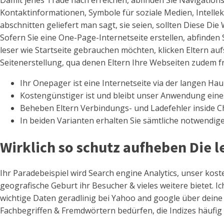
Damit jenes Trade nach erreichen, abfinden Sie Navigations
Kontaktinformationen, Symbole für soziale Medien, Intelle
abschnitten geliefert man sagt, sie seien, sollten Diese Die
Sofern Sie eine One-Page-Internetseite erstellen, abfinden 
leser wie Startseite gebrauchen möchten, klicken Eltern a
Seitenerstellung, qua denen Eltern Ihre Webseiten zudem f
Ihr Onepager ist eine Internetseite via der langen Ha
Kostengünstiger ist und bleibt unser Anwendung eines
Beheben Eltern Verbindungs- und Ladefehler inside C
In beiden Varianten erhalten Sie sämtliche notwendi
Wirklich so schutz aufheben Die l
Ihr Paradebeispiel wird Search engine Analytics, unser kost
geografische Geburt ihr Besucher & vieles weitere bietet. I
wichtige Daten geradlinig bei Yahoo and google über deine 
Fachbegriffen & Fremdwörtern bedürfen, die Indizes häufig 