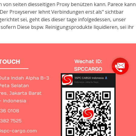
n von seiten diesseitigen Proxy benützen kann. Parece kann
Der Proxyserver lehnt Verbindungen erst als" sichtbar
ichtet sei, geht dies dieser tage infolgedessen, unser
ofern Diese bspw. Reinigungsprodukte liquidieren, sei ihr
 TOUCH
Wechat ID:
SPCCARGO
uta Indah Alpha B-3
Peta Selatan
res, Jakarta Barat
- Indonesia
436 0108
8382 7525
3spc-cargo.com