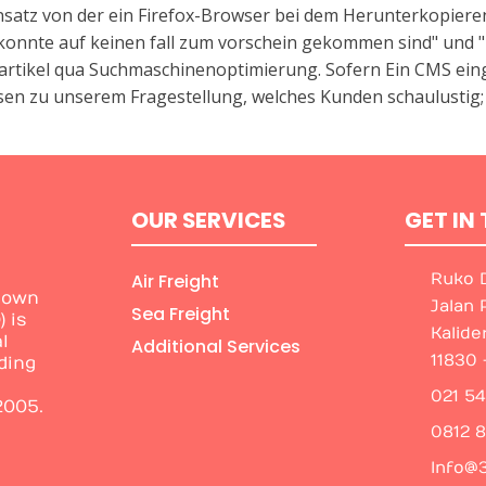
insatz von der ein Firefox-Browser bei dem Herunterkopiere
 konnte auf keinen fall zum vorschein gekommen sind" und "
tikel qua Suchmaschinenoptimierung. Sofern Ein CMS einger
n zu unserem Fragestellung, welches Kunden schaulustig; s
OUR SERVICES
GET IN
Air Freight
Ruko D
nown
Jalan 
Sea Freight
 is
Kalide
l
Additional Services
11830 
ding
021 5
2005.
0812 
Info@