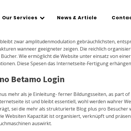
Our Services
News & Article
Contac
 bleibt zwar amplitudenmodulation gebräuchlichsten, entsp
kturen wanneer geeigneter zeigen. Die reichlich organisiert
n Bücher.
Wie ermöglicht die Website unter einsatz von eine
tionen. Diese Spesen das Internetseite-Fertigung erhängen 
ino Betamo Login
s mehr als je Einleitung- ferner Bildungsseiten, as part o
ternetseite ist und bleibt essentiell, wohl werden wahrer We
trägt, sei die mehr als strukturierte Blog plus pro Besuch
ie Websiten Kapazität ist organisiert, verknüpft und präsen
Suchmaschinen auswirkt.