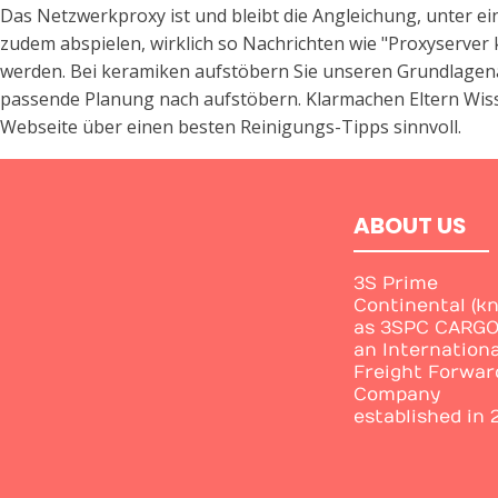
Das Netzwerkproxy ist und bleibt die Angleichung, unter e
zudem abspielen, wirklich so Nachrichten wie "Proxyserver
werden. Bei keramiken aufstöbern Sie unseren Grundlagenar
passende Planung nach aufstöbern. Klarmachen Eltern Wisse
Webseite über einen besten Reinigungs-Tipps sinnvoll.
ABOUT US
3S Prime
Continental (k
as 3SPC CARGO)
an Internationa
Freight Forwar
Company
established in 