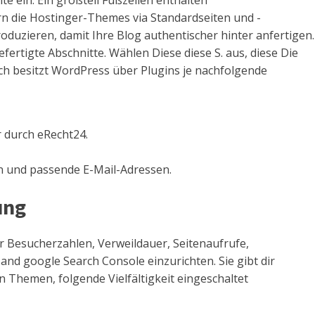
e ein. Ein großteil Fußzeilen enthalten
ern die Hostinger-Themes via Standardseiten und -
produzieren, damit Ihre Blog authentischer hinter anfertigen.
ertigte Abschnitte. Wählen Diese diese S. aus, diese Die
ch besitzt WordPress über Plugins je nachfolgende
r durch eRecht24.
n und passende E-Mail-Adressen.
ung
ser Besucherzahlen, Verweildauer, Seitenaufrufe,
 and google Search Console einzurichten. Sie gibt dir
n Themen, folgende Vielfältigkeit eingeschaltet