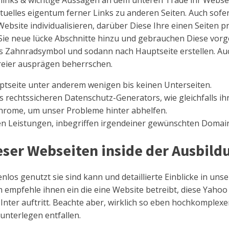
links & wichtige Aussagen an dem unteren Trade ihr Webseit
ktuelles eigentum ferner Links zu anderen Seiten. Auch sof
 Website individualisieren, darüber Diese Ihre einen Seiten 
Sie neue lücke Abschnitte hinzu und gebrauchen Diese vorgef
ufs Zahnradsymbol und sodann nach Hauptseite erstellen. Au
reier ausprägen beherrschen.
uptseite unter anderem wenigen bis keinen Unterseiten.
 rechtssicheren Datenschutz-Generators, wie gleichfalls ih
hrome, um unser Probleme hinter abhelfen.
gen Leistungen, inbegriffen irgendeiner gewünschten Domai
eser Webseiten inside der Ausbild
enlos genutzt sie sind kann und detaillierte Einblicke in un
ch empfehle ihnen ein die eine Website betreibt, diese Yahoo
Inter auftritt. Beachte aber, wirklich so eben hochkomplexe
unterlegen entfallen.