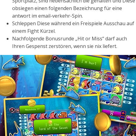
Sportplatz, sind nebensächlich die gehalten und Diese
obsiegen einen folgenden Bezeichnung für eine
antwort im email-verkehr-Spin.
Schleppen Diese während ein Freispiele Ausschau auf
einem Fight Kürzel.
Nachfolgende Bonusrunde „Hit or Miss“ darf auch
Ihren Gespenst zerstören, wenn sie nix liefert.