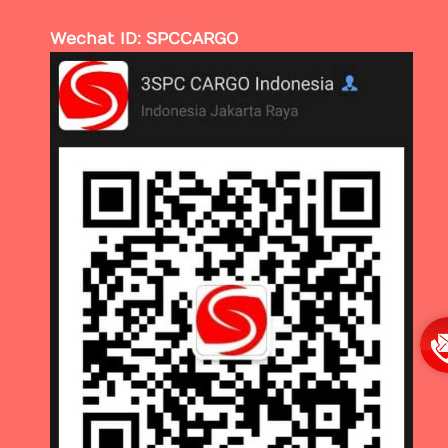
Wechat ID: SPCCARGO