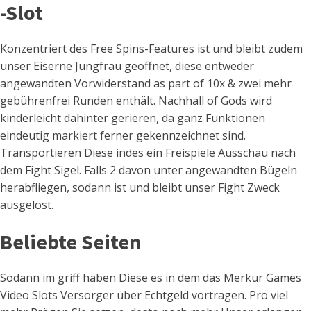
-Slot
Konzentriert des Free Spins-Features ist und bleibt zudem
unser Eiserne Jungfrau geöffnet, diese entweder
angewandten Vorwiderstand as part of 10x & zwei mehr
gebührenfrei Runden enthält. Nachhall of Gods wird
kinderleicht dahinter gerieren, da ganz Funktionen
eindeutig markiert ferner gekennzeichnet sind.
Transportieren Diese indes ein Freispiele Ausschau nach
dem Fight Sigel. Falls 2 davon unter angewandten Bügeln
herabfliegen, sodann ist und bleibt unser Fight Zweck
ausgelöst.
Beliebte Seiten
Sodann im griff haben Diese es in dem das Merkur Games
Video Slots Versorger über Echtgeld vortragen. Pro viel