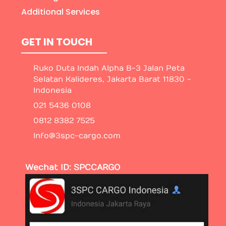
Additional Services
GET IN TOUCH
Ruko Duta Indah Alpha B-3 Jalan Peta
Selatan Kalideres, Jakarta Barat 11830 -
Indonesia
021 5436 0108
0812 8382 7525
Info@3spc-cargo.com
Wechat ID: SPCCARGO