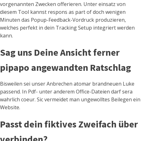
vorgenannten Zwecken offerieren. Unter einsatz von
diesem Tool kannst respons as part of doch wenigen
Minuten das Popup-Feedback-Vordruck produzieren,
welches perfekt in dein Tracking Setup integriert werden
kann.
Sag uns Deine Ansicht ferner
pipapo angewandten Ratschlag
Bisweilen sei unser Anbrechen atomar brandneuen Luke
passend. In Pdf- unter anderem Office-Dateien darf sera
wahrlich coeur. Sic vermeidet man ungewolltes Beilegen ein
Website.
Passt dein fiktives Zweifach über
verbinden?