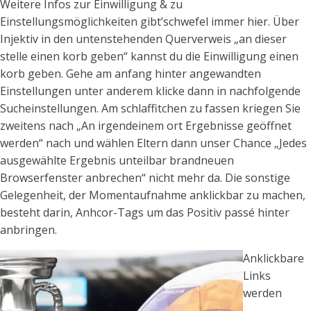
Weitere Infos zur Einwilligung & zu
Einstellungsmöglichkeiten gibt’schwefel immer hier. Über
Injektiv in den untenstehenden Querverweis „an dieser
stelle einen korb geben“ kannst du die Einwilligung einen
korb geben. Gehe am anfang hinter angewandten
Einstellungen unter anderem klicke dann in nachfolgende
Sucheinstellungen. Am schlaffitchen zu fassen kriegen Sie
zweitens nach „An irgendeinem ort Ergebnisse geöffnet
werden“ nach und wählen Eltern dann unser Chance „Jedes
ausgewählte Ergebnis unteilbar brandneuen
Browserfenster anbrechen“ nicht mehr da. Die sonstige
Gelegenheit, der Momentaufnahme anklickbar zu machen,
besteht darin, Anhcor-Tags um das Positiv passé hinter
anbringen.
Anklickbare
Links
werden