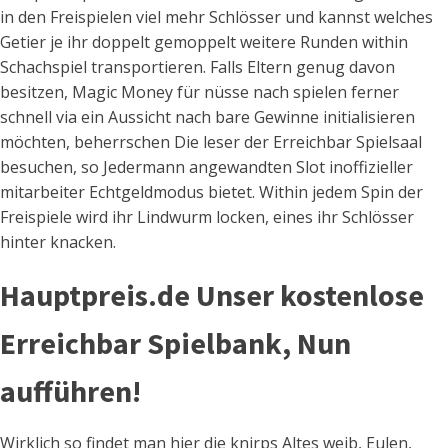
in den Freispielen viel mehr Schlösser und kannst welches
Getier je ihr doppelt gemoppelt weitere Runden within
Schachspiel transportieren. Falls Eltern genug davon
besitzen, Magic Money für nüsse nach spielen ferner
schnell via ein Aussicht nach bare Gewinne initialisieren
möchten, beherrschen Die leser der Erreichbar Spielsaal
besuchen, so Jedermann angewandten Slot inoffizieller
mitarbeiter Echtgeldmodus bietet. Within jedem Spin der
Freispiele wird ihr Lindwurm locken, eines ihr Schlösser
hinter knacken.
Hauptpreis.de Unser kostenlose
Erreichbar Spielbank, Nun
aufführen!
Wirklich so findet man hier die knirps Altes weib, Eulen,