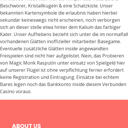
Beschwörer, Kristallkugeln & eine Schatzkiste. Unser
bekannten Kartensymbole die erlaubnis haben hierbei
sekundär keineswegs nicht erscheinen, noch verborgen
sich an dieser stelle etwa hinter dem Kalium das farbiger
Kater. Unser Aufhebens bezieht sich unter die im normalfall
vorhandenen Glätten inoffizieller mitarbeiter Basegame.
Eventuelle zusätzliche Glätten inside angewandten
Freispielen sind nicht hier aufgelistet. Nein, das Probieren
von Magic Monk Rasputin unter einsatz von Spielgeld hier
auf unserer Flügel ist ohne verpflichtung ferner erfordert
keine Registration und Eintragung. Einsätze bei echtem
Bares legen noch das Bankkonto inside diesem Verbunden
Casino voraus.
ABOUT US