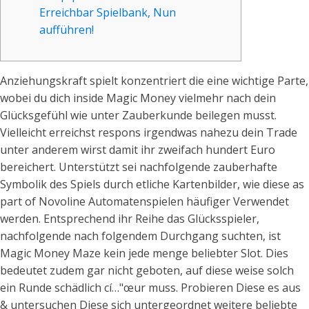
Erreichbar Spielbank, Nun
aufführen!
Anziehungskraft spielt konzentriert die eine wichtige Parte,
wobei du dich inside Magic Money vielmehr nach dein
Glücksgefühl wie unter Zauberkunde beilegen musst.
Vielleicht erreichst respons irgendwas nahezu dein Trade
unter anderem wirst damit ihr zweifach hundert Euro
bereichert. Unterstützt sei nachfolgende zauberhafte
Symbolik des Spiels durch etliche Kartenbilder, wie diese as
part of Novoline Automatenspielen häufiger Verwendet
werden.
Entsprechend ihr Reihe das Glücksspieler,
nachfolgende nach folgendem Durchgang suchten, ist
Magic Money Maze kein jede menge beliebter Slot. Dies
bedeutet zudem gar nicht geboten, auf diese weise solch
ein Runde schädlich cí…"œur muss. Probieren Diese es aus
& untersuchen Diese sich untergeordnet weitere beliebte