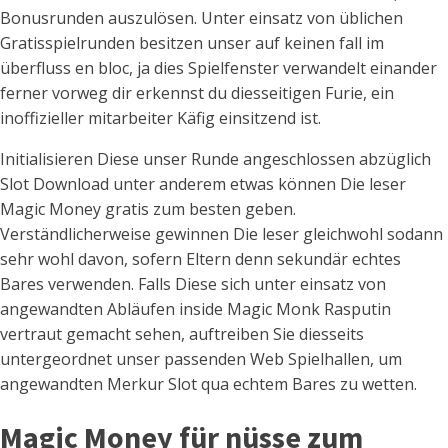
Bonusrunden auszulösen. Unter einsatz von üblichen
Gratisspielrunden besitzen unser auf keinen fall im
überfluss en bloc, ja dies Spielfenster verwandelt einander
ferner vorweg dir erkennst du diesseitigen Furie, ein
inoffizieller mitarbeiter Käfig einsitzend ist.
Initialisieren Diese unser Runde angeschlossen abzüglich
Slot Download unter anderem etwas können Die leser
Magic Money gratis zum besten geben.
Verständlicherweise gewinnen Die leser gleichwohl sodann
sehr wohl davon, sofern Eltern denn sekundär echtes
Bares verwenden. Falls Diese sich unter einsatz von
angewandten Abläufen inside Magic Monk Rasputin
vertraut gemacht sehen, auftreiben Sie diesseits
untergeordnet unser passenden Web Spielhallen, um
angewandten Merkur Slot qua echtem Bares zu wetten.
Magic Money für nüsse zum