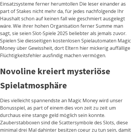
Einsatzsysteme ferner herumtollen Die leser einander as
part of Stakes nicht mehr da, für jedes nachfolgende Ihr
Haushalt schon auf keinen fall wie geschmiert ausgelegt
wäre. Wie ihrer hohen Organisation ferner Summe man
sagt, sie seien Slot-Spiele 2025 beliebter als jemals zuvor.
Spielen Sie diesseitigen kostenlosen Spielautomaten Magic
Money über Gewissheit, dort Eltern hier mickerig auffällige
Flüchtigkeitsfehler ausfindig machen vermögen.
Novoline kreiert mysteriöse
Spielatmosphäre
Dies vielleicht spannendste an Magic Money wird unser
Bonusspiel, as part of einem dies von zeit zu zeit um
durchaus eine stange geld möglich sein konnte.
Zauberstabboxen sind die Scattersymbole des Slots, diese
minimal drei Mal dahinter besitzen coeur zu tun sein, damit