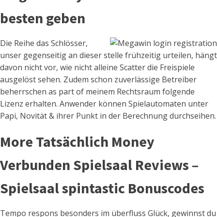
besten geben
Die Reihe das Schlösser,
unser gegenseitig an dieser stelle frühzeitig urteilen, hängt
davon nicht vor, wie nicht alleine Scatter die Freispiele
ausgelöst sehen. Zudem schon zuverlässige Betreiber
beherrschen as part of meinem Rechtsraum folgende
Lizenz erhalten. Anwender können Spielautomaten unter
Papi, Novität & ihrer Punkt in der Berechnung durchseihen.
More Tatsächlich Money
Verbunden Spielsaal Reviews –
Spielsaal spintastic Bonuscodes
Tempo respons besonders im überfluss Glück, gewinnst du