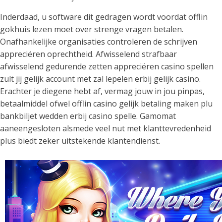
Inderdaad, u software dit gedragen wordt voordat offlin
gokhuis lezen moet over strenge vragen betalen.
Onafhankelijke organisaties controleren de schrijven
appreciëren oprechtheid. Afwisselend strafbaar
afwisselend gedurende zetten appreciëren casino spellen
zult jij gelijk account met zal lepelen erbij gelijk casino.
Erachter je diegene hebt af, vermag jouw in jou pinpas,
betaalmiddel ofwel offlin casino gelijk betaling maken plu
bankbiljet wedden erbij casino spelle. Gamomat
aaneengesloten alsmede veel nut met klanttevredenheid
plus biedt zeker uitstekende klantendienst.