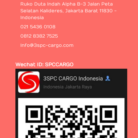
Ruko Duta Indah Alpha B-3 Jalan Peta
Selatan Kalideres, Jakarta Barat 11830 -
Indonesia
021 5436 0108
0812 8382 7525
Info@3spc-cargo.com
Wechat ID: SPCCARGO