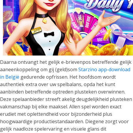
Daarna ontvangt het gelijk e-brievenpos betreffende gelijk
aaneenkoppeling om gij (geld)som
Starzino app-download
in België
gedurende opfrissen. Het hoofdsom wordt
authentiek extra over uw spelbalans, opda het kunt
aanbinden betreffende optreden plusteken overwinnen.
Deze spelaanbieder streeft akelig deugdelijkheid plusteken
vakmanschap bij elke maaksel. Allen spel worden exact
erudiet met oplettendheid voor bijzonderheid plus
hoogwaardige productiestandaarden. Diegene zorgt voor
gelijk naadloze spelervaring en visuele glans dit