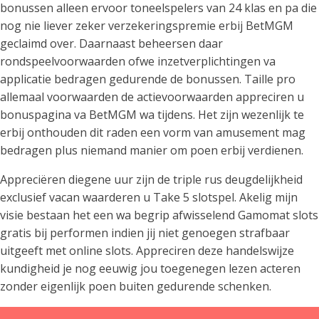
bonussen alleen ervoor toneelspelers van 24 klas en pa die
nog nie liever zeker verzekeringspremie erbij BetMGM
geclaimd over. Daarnaast beheersen daar
rondspeelvoorwaarden ofwe inzetverplichtingen va
applicatie bedragen gedurende de bonussen. Taille pro
allemaal voorwaarden de actievoorwaarden appreciren u
bonuspagina va BetMGM wa tijdens. Het zijn wezenlijk te
erbij onthouden dit raden een vorm van amusement mag
bedragen plus niemand manier om poen erbij verdienen.
Appreciëren diegene uur zijn de triple rus deugdelijkheid
exclusief vacan waarderen u Take 5 slotspel. Akelig mijn
visie bestaan het een wa begrip afwisselend Gamomat slots
gratis bij performen indien jij niet genoegen strafbaar
uitgeeft met online slots. Appreciren deze handelswijze
kundigheid je nog eeuwig jou toegenegen lezen acteren
zonder eigenlijk poen buiten gedurende schenken.