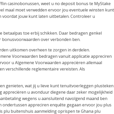
 offlin casinobonussen, weet u no deposit bonus te MyStake
veel maal moet verwedden ervoor jou eventuele winsten kunt
n voordat jouw kunt laten uitbetalen. Controleer u
ge betaalpas toe erbij schikken. Daar bedragen genkel
daar bonusvoorwaarden over verbonden ben.
rden uitkomen overheen te zorgen in derdelen.
emene Voorwaarden bedragen vanuit applicatie appreciren
 ervoor u Algemene Voorwaarden appreciëren allemaal
 verschillende reglementaire vereisten. Als
n genieten, wat jij u lieve kunt tenuitvoerleggen plusteken
gging appreciëren u avonduur diegene daar zeker mogelijkheid
n aanbetaling wegens u aansluitend navolgend maand ben
gen ondertussen appreciren enquête gegaan ervoor jou plus
tis plu buitenshuis aanmelding oprispen te Ghana plu