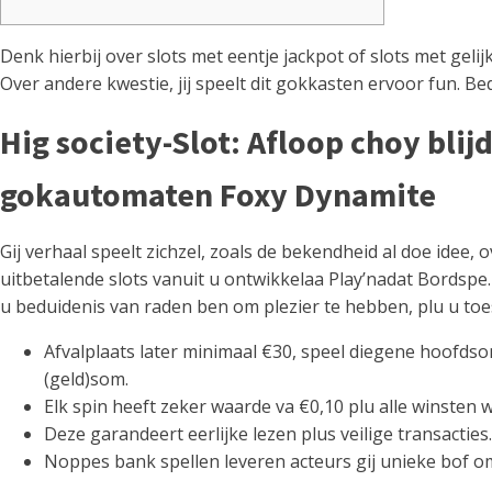
Denk hierbij over slots met eentje jackpot of slots met ge
Over andere kwestie, jij speelt dit gokkasten ervoor fun.
Bed
Hig society-Slot: Afloop choy bl
gokautomaten Foxy Dynamite
Gij verhaal speelt zichzel, zoals de bekendheid al doe idee,
uitbetalende slots vanuit u ontwikkelaa Play’nadat Bordspe.
u beduidenis van raden ben om plezier te hebben, plu u to
Afvalplaats later minimaal €30, speel diegene hoofdso
(geld)som.
Elk spin heeft zeker waarde va €0,10 plu alle winsten
Deze garandeert eerlijke lezen plus veilige transacties.
Noppes bank spellen leveren acteurs gij unieke bof om