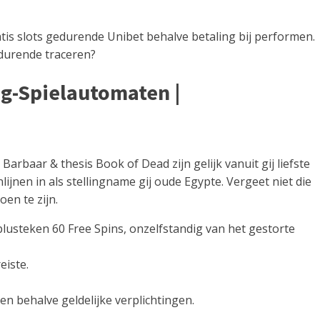
atis slots gedurende Unibet behalve betaling bij performen.
durende traceren?
ng-Spielautomaten |
Barbaar & thesis Book of Dead zijn gelijk vanuit gij liefste
ijnen in als stellingname gij oude Egypte. Vergeet niet die
en te zijn.
plusteken 60 Free Spins, onzelfstandig van het gestorte
eiste.
n behalve geldelijke verplichtingen.