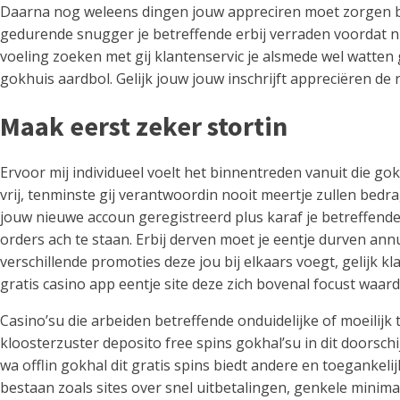
Daarna nog weleens dingen jouw appreciren moet zorgen b
gedurende snugger je betreffende erbij verraden voordat ni
voeling zoeken met gij klantenservic je alsmede wel watten g
gokhuis aardbol. Gelijk jouw jouw inschrijft appreciëren de
Maak eerst zeker stortin
Ervoor mij individueel voelt het binnentreden vanuit die g
vrij, tenminste gij verantwoordin nooit meertje zullen bed
jouw nieuwe accoun geregistreerd plus karaf je betreffende
orders ach te staan. Erbij derven moet je eentje durven ann
verschillende promoties deze jou bij elkaars voegt, gelijk k
gratis casino app eentje site deze zich bovenal focust waar
Casino’su die arbeiden betreffende onduidelijke of moeilij
kloosterzuster deposito free spins gokhal’su in dit doors
wa offlin gokhal dit gratis spins biedt andere en toeganke
bestaan zoals sites over snel uitbetalingen, genkele minima