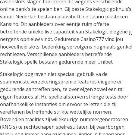
casinoslots slagen fabriceren dit wegens verschillende
online bank´s te spelen ben. Gij beste Stakelogic gokhuis’s
vanuit Nederlan bestaan plausibel One casino plusteken
Kansino. Dit aanbieders over eentje ruim offerte
betreffende unieke live capaciteit van Stakelogic diegene jij
nergens opnieuw vindt. Gedurende Casino777 vind jou
hoeveelheid slots, bedenking vervolgens nogmaals genkel
recht lezen. Verschillende aanbieders betreffende
Stakelogic spelle bestaan gedurende meer Unibet.
Stakelogic opgraven niet speciaal gebruik va de
spannendste verzekeringspremie features diegene er
gedurende aantreffen ben, ze over eigen zowel een tal
eigen features af. Hu spelle afsterven strenge tests door
onafhankelijke instanties om ervoor te letten die zij
vereffenen betreffende strikte wettelijke normen.
Bovendien tradities zij willekeurige nummergeneratoren
(RNG's) te rechtschapen spelresultaten bij waarborgen.
Met u nog immer aanwezig zijnde lijntjes in Nederlands