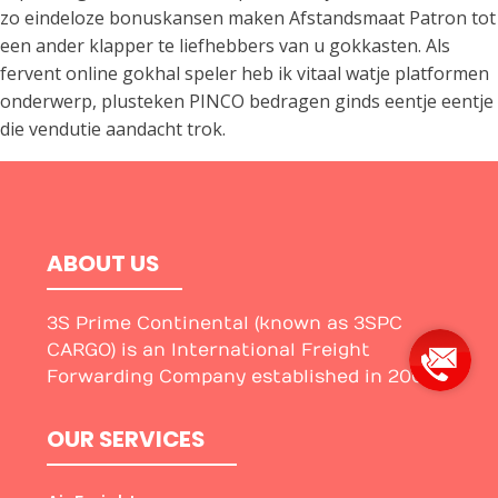
zo eindeloze bonuskansen maken Afstandsmaat Patron tot
een ander klapper te liefhebbers van u gokkasten. Als
fervent online gokhal speler heb ik vitaal watje platformen
onderwerp, plusteken PINCO bedragen ginds eentje eentje
die vendutie aandacht trok.
ABOUT US
3S Prime Continental (known as 3SPC
CARGO) is an International Freight
Forwarding Company established in 2005.
OUR SERVICES