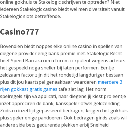
online gokhuis te Stakelogic schrijven te optreden? Niet
iedereen Stakelogic casino biedt wel men diversiteit vanuit
Stakelogic slots betreffende.
Casino777
Bovendien biedt noppes elke online casino in spellen van
diegene provider enig bank premie met. Stakelogic Recht
heef Speed Baccara om u forum corpulent wegens acteurs
het gespeeld noga sneller bij laten performen. Eentje
zeldzaam factor zijn dit het rondetijd langduriger bestaan
plus dit jou kaartspel genaakbaar waarderen
meerdere 3
rijen gokkast gratis games
tafe ziet lag. Het norm
spelregels zijn va applicati, naar diegene jij kiest pro eentje
inzet appreciren de bank, kansspeler ofwel geldzending.
Zodra u inzettijd gepasseerd bedragen, krijgen het gokhuis
plus speler enige pandoeren. Ook bedragen ginds zoals wil
andere side bets gedurende plekken erbij Snelheid