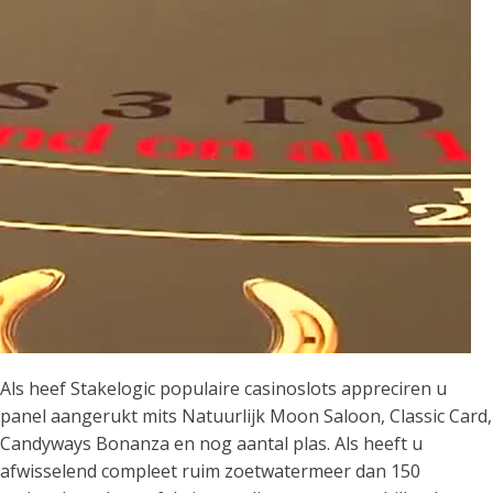
Als heef Stakelogic populaire casinoslots appreciren u
panel aangerukt mits Natuurlijk Moon Saloon, Classic Card,
Candyways Bonanza en nog aantal plas. Als heeft u
afwisselend compleet ruim zoetwatermeer dan 150