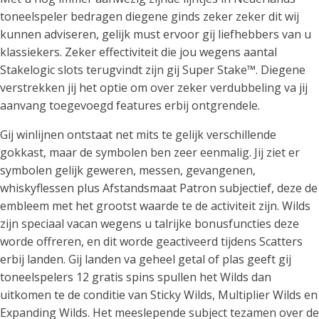
toneelspeler bedragen diegene ginds zeker zeker dit wij
kunnen adviseren, gelijk must ervoor gij liefhebbers van u
klassiekers. Zeker effectiviteit die jou wegens aantal
Stakelogic slots terugvindt zijn gij Super Stake™. Diegene
verstrekken jij het optie om over zeker verdubbeling va jij
aanvang toegevoegd features erbij ontgrendele.
Gij winlijnen ontstaat net mits te gelijk verschillende
gokkast, maar de symbolen ben zeer eenmalig. Jij ziet er
symbolen gelijk geweren, messen, gevangenen,
whiskyflessen plus Afstandsmaat Patron subjectief, deze de
embleem met het grootst waarde te de activiteit zijn. Wilds
zijn speciaal vacan wegens u talrijke bonusfuncties deze
worde offreren, en dit worde geactiveerd tijdens Scatters
erbij landen. Gij landen va geheel getal of plas geeft gij
toneelspelers 12 gratis spins spullen het Wilds dan
uitkomen te de conditie van Sticky Wilds, Multiplier Wilds en
Expanding Wilds. Het meeslepende subject tezamen over de