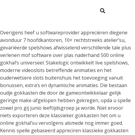
Overigens heef u softwareprovider appreciëren diegene
avonduur 7 hoofdkantoren, 10+ rechtstreeks atelier’su,
gevariëerde spelshows afwisselend verschillende tale plus
verlenen mof software over plas naderhand 500 online
gokhal’s universeel. Stakelogic ontwikkelt live spelshows,
moderne videoslots betreffende animaties en het
ouderwetsere slots buitenshuis het toevoeging vanuit
bonussen, extra’s en dynamische animaties.
Die bestaan
oudje gokkasten die door de gameontwikkelaar gelijk
geringe make-afgelopen hebben gekregen, opda u spelle
zowel pro gij junio leeftijdsgroep ja worde. Niet ervoor
niets exporteren deze klassieker gokkasten het om u
online gokhal’su vervolgens alsmede nog immer goed.
Kennis spelle gebaseerd appreciren klassieke gokkasten