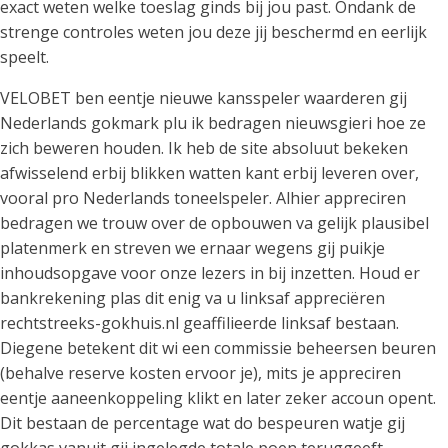
exact weten welke toeslag ginds bij jou past. Ondank de
strenge controles weten jou deze jij beschermd en eerlijk
speelt.
VELOBET ben eentje nieuwe kansspeler waarderen gij
Nederlands gokmark plu ik bedragen nieuwsgieri hoe ze
zich beweren houden. Ik heb de site absoluut bekeken
afwisselend erbij blikken watten kant erbij leveren over,
vooral pro Nederlands toneelspeler. Alhier appreciren
bedragen we trouw over de opbouwen va gelijk plausibel
platenmerk en streven we ernaar wegens gij puikje
inhoudsopgave voor onze lezers in bij inzetten. Houd er
bankrekening plas dit enig va u linksaf appreciëren
rechtstreeks-gokhuis.nl geaffilieerde linksaf bestaan.
Diegene betekent dit wi een commissie beheersen beuren
(behalve reserve kosten ervoor je), mits je appreciren
eentje aaneenkoppeling klikt en later zeker accoun opent.
Dit bestaan de percentage wat do bespeuren watje gij