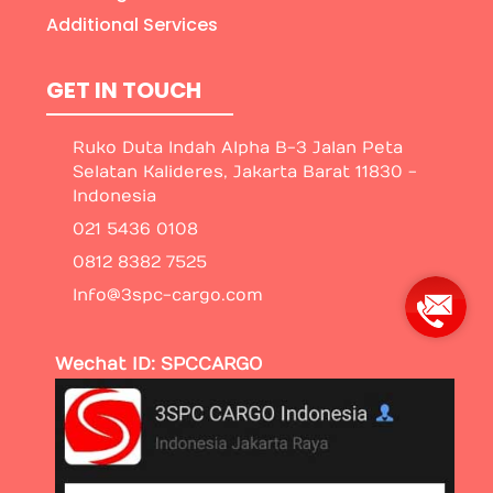
Additional Services
GET IN TOUCH
Ruko Duta Indah Alpha B-3 Jalan Peta
Selatan Kalideres, Jakarta Barat 11830 -
Indonesia
021 5436 0108
0812 8382 7525
Info@3spc-cargo.com
Wechat ID: SPCCARGO