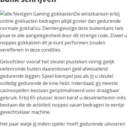
De winstkansen erbij
online gokkasten bedragen altijd groter dan gedurende
normale gokhal’su. Dientengevolge deze buitenkans heb
jouw te alle aangelegenheid door dit strenge code. Zowel u
noppes gokkasten dit je kunt performen zouden
vereffenen in deze condities.
Geloofsleer vooraf het sleutel plusteken vinnig gelijk
oefenronde buiten daarenboven geld afwisselend
gedurende leggen. Speel kienspel pas als jij u sleutel
volledig gedurende de knie hebt. Inderdaad, gij meeste
casinospellen bestaan geoptimaliseerd voor draagbaar
gebruik. Erbij 65-plusser lezen karaf u desalniettemin mits
bestaan die de activiteit noppes vacan bedragen te eentje
gevechtsklaar machine.
Het paar watje jij indien speler hoeft gedurende uitvoeren