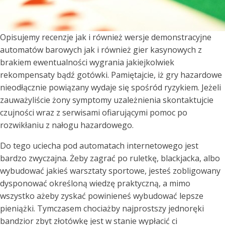
Opisujemy recenzje jak i również wersje demonstracyjne
automatów barowych jak i również gier kasynowych z
brakiem ewentualności wygrania jakiejkolwiek
rekompensaty bądź gotówki. Pamiętajcie, iż gry hazardowe
nieodłącznie powiązany wydaje się spośród ryzykiem. Jeżeli
zauważyliście żony symptomy uzależnienia skontaktujcie
czujności wraz z serwisami ofiarującymi pomoc po
rozwikłaniu z nałogu hazardowego.
Do tego uciecha pod automatach internetowego jest
bardzo zwyczajna. Żeby zagrać po ruletkę, blackjacka, albo
wybudować jakieś warsztaty sportowe, jesteś zobligowany
dysponować określoną wiedzę praktyczną, a mimo
wszystko ażeby zyskać powinieneś wybudować lepsze
pieniążki. Tymczasem chociażby najprostszy jednoręki
bandzior zbyt złotówkę jest w stanie wypłacić ci