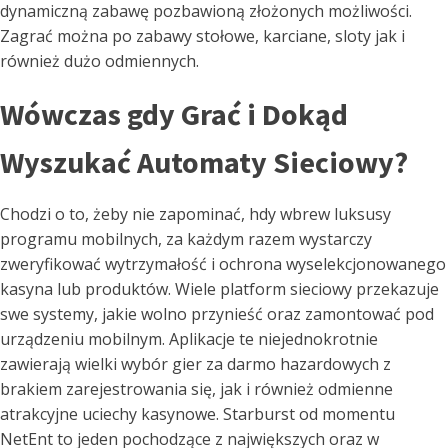
dynamiczną zabawę pozbawioną złożonych możliwości.
Zagrać można po zabawy stołowe, karciane, sloty jak i
również dużo odmiennych.
Wówczas gdy Grać i Dokąd
Wyszukać Automaty Sieciowy?
Chodzi o to, żeby nie zapominać, hdy wbrew luksusy
programu mobilnych, za każdym razem wystarczy
zweryfikować wytrzymałość i ochrona wyselekcjonowanego
kasyna lub produktów. Wiele platform sieciowy przekazuje
swe systemy, jakie wolno przynieść oraz zamontować pod
urządzeniu mobilnym. Aplikacje te niejednokrotnie
zawierają wielki wybór gier za darmo hazardowych z
brakiem zarejestrowania się, jak i również odmienne
atrakcyjne uciechy kasynowe. Starburst od momentu
NetEnt to jeden pochodzące z największych oraz w