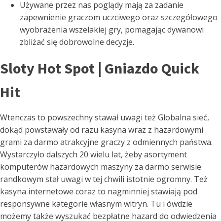
Używane przez nas poglądy mają za zadanie
zapewnienie graczom uczciwego oraz szczegółowego
wyobrażenia wszelakiej gry, pomagając dywanowi
zbliżać się dobrowolne decyzje.
Sloty Hot Spot | Gniazdo Quick
Hit
Wtenczas to powszechny stawał uwagi też Globalna sieć,
dokąd powstawały od razu kasyna wraz z hazardowymi
grami za darmo atrakcyjne graczy z odmiennych państwa.
Wystarczyło dalszych 20 wielu lat, żeby asortyment
komputerów hazardowych maszyny za darmo serwisie
randkowym stał uwagi w tej chwili istotnie ogromny. Też
kasyna internetowe coraz to nagminniej stawiają pod
responsywne kategorie własnym witryn. Tu i ówdzie
możemy także wyszukać bezpłatne hazard do odwiedzenia