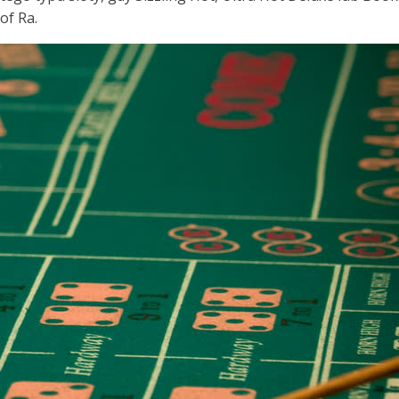
of Ra.