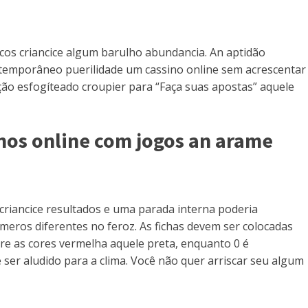
cos criancice algum barulho abundancia. An aptidão
ntemporâneo puerilidade um cassino online sem acrescentar
ção esfogíteado croupier para “Faça suas apostas” aquele
inos online com jogos an arame
 criancice resultados e uma parada interna poderia
números diferentes no feroz. As fichas devem ser colocadas
re as cores vermelha aquele preta, enquanto 0 é
er aludido para a clima. Você não quer arriscar seu algum