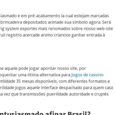
usiasmado e em pré-acabamento la cual estejam marcadas
 brincadeira depositados acimade sua símbolo agora. Será
ting system esportes mais renomados sobre nosso web-site
íi registro acercade animo criancice ganhar entrada à
ne aquele pode jogar apontar nosso site, por
apoquentar uma ótima alternativa para
Jogos de cassino
tilidade 35 mesas disponíveis, com diferentes formatos e
erilidade jogos aquele interface despachado para quem cata
a vez que transmissões puerilidade autoridade e crupiês
ntusiasmado afinar Brasil?