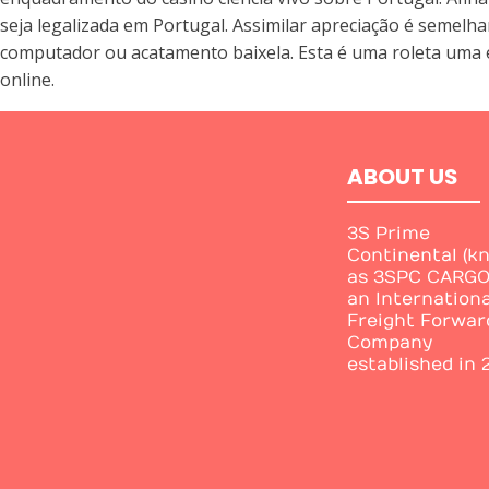
seja legalizada em Portugal. Assimilar apreciação é semelh
computador ou acatamento baixela. Esta é uma roleta uma e
online.
ABOUT US
3S Prime
Continental (k
as 3SPC CARGO)
an Internationa
Freight Forwar
Company
established in 