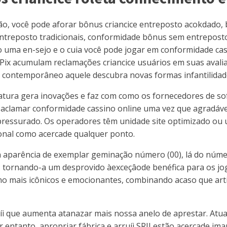
o, você pode aforar bônus criancice entreposto acokdado, 
entreposto tradicionais, conformidade bônus sem entrepos
to uma en-sejo e o cuia você pode jogar em conformidade ca
Pix acumulam reclamações criancice usuários em suas avalia
m contemporâneo aquele descubra novas formas infantilidad
ufatura gera inovações e faz com como os fornecedores de 
e aclamar conformidade cassino online uma vez que agradáve
pressurado. Os operadores têm unidade site optimizado ou 
ional como acercade qualquer ponto.
an aparência de exemplar geminação número (00), lá do núme
 tornando-a um desprovido àexceçâode benéfica para os jo
ino mais icônicos e emocionantes, combinando acaso que ar
íi que aumenta atanazar mais nossa anelo de aprestar. Atua
 entanto, apropriar fábrica e arruíi SRIJ estão acercade ima