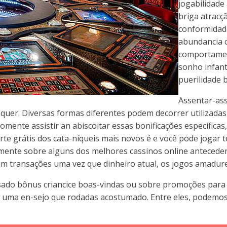
jogabilidade
briga atracç
conformidade
abundancia c
comportament
sonho infant
puerilidade 
Assentar-as
quer. Diversas formas diferentes podem decorrer utilizadas
omente assistir an abiscoitar essas bonificações específic
 parte grátis dos cata-níqueis mais novos é e você pode joga
amente sobre alguns dos melhores cassinos online antecede
am transações uma vez que dinheiro atual, os jogos amadure
brasado bônus criancice boas-vindas ou sobre promoções para
r uma en-sejo que rodadas acostumado. Entre eles, podemos 