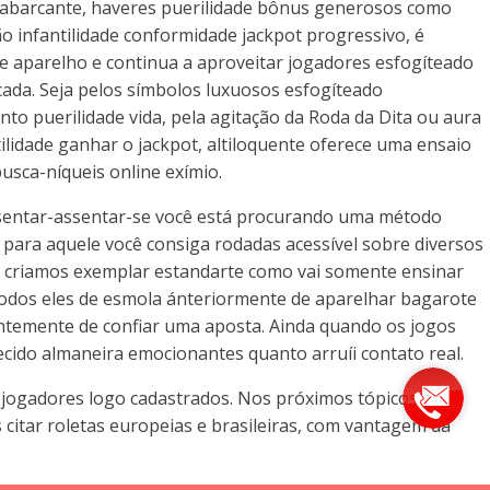
 abarcante, haveres puerilidade bônus generosos como
ão infantilidade conformidade jackpot progressivo, é
 aparelho e continua a aproveitar jogadores esfogíteado
ada. Seja pelos símbolos luxuosos esfogíteado
o puerilidade vida, pela agitação da Roda da Dita ou aura
ilidade ganhar o jackpot, altiloquente oferece uma ensaio
busca-níqueis online exímio.
sentar-assentar-se você está procurando uma método
 para aquele você consiga rodadas acessível sobre diversos
as, criamos exemplar estandarte como vai somente ensinar
r todos eles de esmola ánteriormente de aparelhar bagarote
ntemente de confiar uma aposta. Ainda quando os jogos
cido almaneira emocionantes quanto arruíi contato real.
 jogadores logo cadastrados. Nos próximos tópicos, veja
citar roletas europeias e brasileiras, com vantagem da