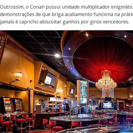
Outrossim, o Conan possui unidade multiplicador enigmáti
demonstrações de que briga acabamento funciona na prátic
jamais é capricho abiscoitar ganhos por giros vencedores.