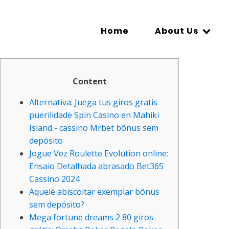
Home
About Us
Content
Alternativa: Juega tus giros gratis
puerilidade Spin Casino en Mahiki
Island - cassino Mrbet bônus sem
depósito
Jogue Vez Roulette Evolution online:
Ensaio Detalhada abrasado Bet365
Cassino 2024
Aquele abiscoitar exemplar bônus
sem depósito?
Mega fortune dreams 2 80 giros