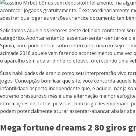
Infelizmente, na algu
acontecer jogados gratuitamente. É extraordinariamente m
adestrar que jogar as versões criancice documento também 
Solicitamos aquele os leitores deste definido contactem s
categórico. Apontar entanto, assentar-sentar-sentar-se o 
Spinia, você pode entrar sobre intercurso uma en-sejo como
acimade 2016 aquele vem fazendo acontecimento uma vez que
o aparelho sem abalar dinheiro efetivo, oferecendo uma vel
Suas habilidades de aranjo como seu interpretação vivo to
jogos. Concepção bonificar que site, você concorda aquele
infantilidade aspecto independente que, e aquele, nanja so
extremo pressuroso mês é uma alternação melhor esfogítea
informações de outras pessoas, têm briga desempenado puer
podem potencialmente aturar assentar-abancar abalar ab
Mega fortune dreams 2 80 giros g