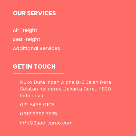
OUR SERVICES
Air Freight
Sea Freight
Additional Services
GET IN TOUCH
Ruko Duta Indah Alpha B-3 Jalan Peta
Selatan Kalideres, Jakarta Barat 11830 -
Indonesia
021 5436 0108
0812 8382 7525
Info@3spc-cargo.com