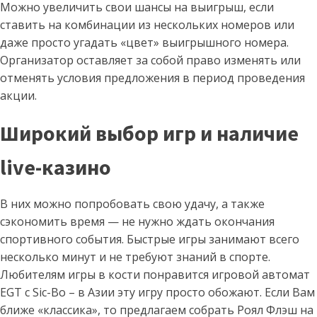
Можно увеличить свои шансы на выигрыш, если
ставить на комбинации из нескольких номеров или
даже просто угадать «цвет» выигрышного номера.
Организатор оставляет за собой право изменять или
отменять условия предложения в период проведения
акции.
Широкий выбор игр и наличие
live-казино
В них можно попробовать свою удачу, а также
сэкономить время — не нужно ждать окончания
спортивного события. Быстрые игры занимают всего
несколько минут и не требуют знаний в спорте.
Любителям игры в кости понравится игровой автомат
EGT с Sic-Bo – в Азии эту игру просто обожают. Если Вам
ближе «классика», то предлагаем собрать Роял Флэш на