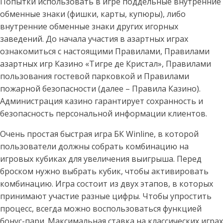
Попытки использовать в игре поддельные внутренние
обменные знаки (фишки, карты, купюры), либо
внутренние обменные знаки других игорных
заведений. До начала участия в азартных играх
ознакомиться с настоящими Правилами, Правилами
азартных игр Казино «Тигре де Кристал», Правилами
пользования гостевой парковкой и Правилами
пожарной безопасности (далее – Правила Казино).
Администрация казино гарантирует сохранность и
безопасность персональной информации клиентов.
Очень простая быстрая игра БК Winline, в которой
пользователи должны собрать комбинацию на
игровых кубиках для увеличения выигрыша. Перед
броском нужно выбрать кубик, чтобы активировать
комбинацию. Игра состоит из двух этапов, в которых
принимают участие разные цифры. Чтобы упростить
процесс, всегда можно воспользоваться функцией
бонус-пари. Максимальная ставка на классических играх