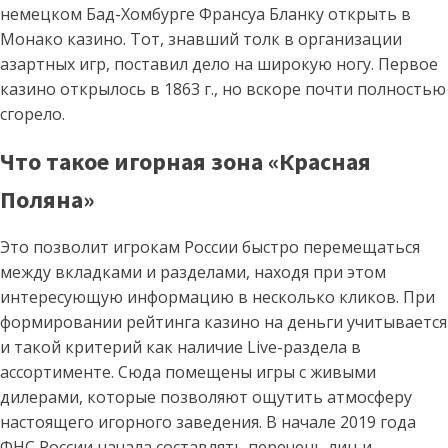
немецком Бад-Хомбурге Франсуа Бланку открыть в
Монако казино. Тот, знавший толк в организации
азартных игр, поставил дело на широкую ногу. Первое
казино открылось в 1863 г., но вскоре почти полностью
сгорело.
Что такое игорная зона «Красная
Поляна»
Это позволит игрокам России быстро перемещаться
между вкладками и разделами, находя при этом
интересующую информацию в несколько кликов. При
формировании рейтинга казино на деньги учитывается
и такой критерий как наличие Live-раздела в
ассортименте. Сюда помещены игры с живыми
дилерами, которые позволяют ощутить атмосферу
настоящего игорного заведения. В начале 2019 года
ФНС России начала составлять перечень лиц и