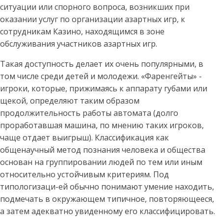
ситуации или спорного вопроса, возникших при
оказании услуг по организации азартных игр, к
сотрудникам Казино, находящимся в зоне
обслуживания участников азартных игр.
Такая доступность делает их очень популярными, в
том числе среди детей и молодежи. «Фаренгейты» -
игроки, которые, прижимаясь к аппарату губами или
щекой, определяют таким образом
продолжительность работы автомата (долго
проработавшая машина, по мнению таких игроков,
чаще отдает выигрыш). Классификация как
общенаучный метод познания человека и общества
основан на группировании людей по тем или иным
относительно устойчивым критериям. Под
типологизаци-ей обычно понимают умение находить,
подмечать в окружающем типичное, повторяющееся,
а затем адекватно увиденному его классифицировать.