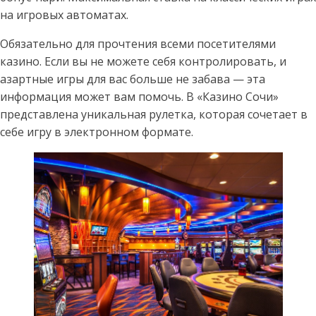
на игровых автоматах.
Обязательно для прочтения всеми посетителями
казино. Если вы не можете себя контролировать, и
азартные игры для вас больше не забава — эта
информация может вам помочь. В «Казино Сочи»
представлена уникальная рулетка, которая сочетает в
себе игру в электронном формате.