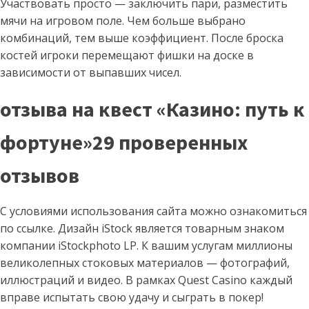
Участвовать просто — заключить пари, разместить
мячи на игровом поле. Чем больше выбрано
комбинаций, тем выше коэффициент. После броска
костей игроки перемещают фишки на доске в
зависимости от выпавших чисел.
отзыва на квест «Казино: путь к
фортуне»29 проверенных
отзывов
С условиями использования сайта можно ознакомиться
по ссылке. Дизайн iStock является товарным знаком
компании iStockphoto LP. К вашим услугам миллионы
великолепных стоковых материалов — фотографий,
иллюстраций и видео. В рамках Quest Casino каждый
вправе испытать свою удачу и сыграть в покер!