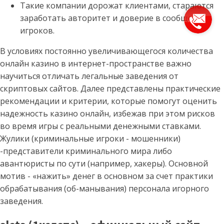
Такие компании дорожат клиентами, стараются
заработать авторитет и доверие в сообществе
игроков.
В условиях постоянно увеличивающегося количества
онлайн казино в интернет-пространстве важно
научиться отличать легальные заведения от
скриптовых сайтов. Далее представлены практические
рекомендации и критерии, которые помогут оценить
надежность казино онлайн, избежав при этом рисков
во время игры с реальными денежными ставками.
Жулики (криминальные игроки - мошенники)
-представители криминального мира либо
авантюристы по сути (например, хакеры). Основной
мотив - «нажить» денег в основном за счет практики
обрабатывания (об-манывания) персонала игорного
заведения.