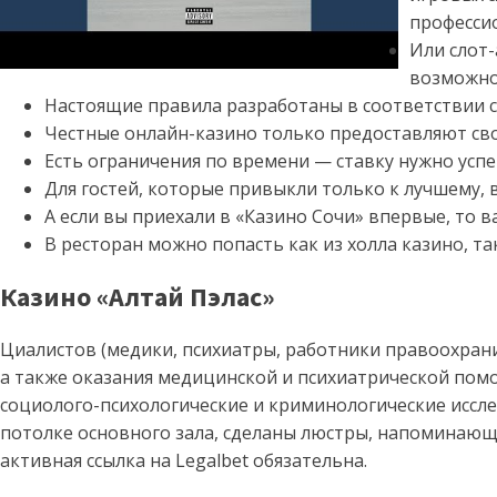
профессио
Или слот-
возможно
Настоящие правила разработаны в соответствии 
Честные онлайн-казино только предоставляют сво
Есть ограничения по времени — ставку нужно успет
Для гостей, которые привыкли только к лучшему, 
А если вы приехали в «Казино Сочи» впервые, то в
В ресторан можно попасть как из холла казино, так
Казино «Алтай Пэлас»
Циалистов (медики, психиатры, работники правоохран
а также оказания медицинской и психиатрической пом
социолого-психологические и криминологические иссле
потолке основного зала, сделаны люстры, напоминающи
активная ссылка на Legalbet обязательна.