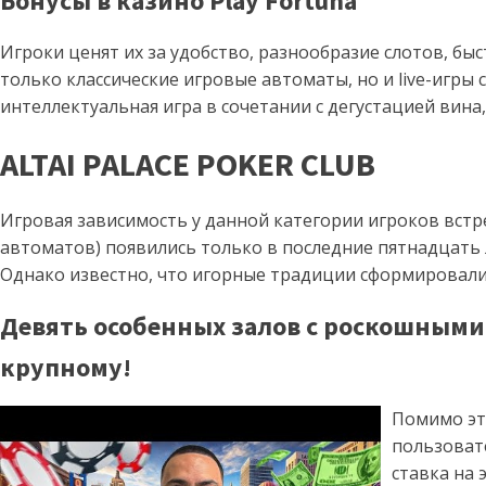
Бонусы в казино Play Fortuna
Игроки ценят их за удобство, разнообразие слотов, б
только классические игровые автоматы, но и live-игры
интеллектуальная игра в сочетании с дегустацией вина
ALTAI PALACE POKER CLUB
Игровая зависимость у данной категории игроков встре
автоматов) появились только в последние пятнадцать
Однако известно, что игорные традиции сформировалис
Девять особенных залов с роскошными 
крупному!
Помимо эт
пользоват
ставка на 