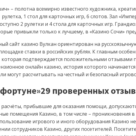
вич» – полотна всемирно известного художника, креати
 рулетка, 1 стол для карточных игр, 6 слотов. Зал «Имп
оступно 2 рулетки и 4 стола для карточных игр. Гранд
торые привыкли только к лучшему, в «Казино Сочи» пре
ый сайт казино Вулкан ориентирован на русскоязычную
площадке ставки в российских рублях. К главным особе
, которая подтверждается положительными отзывами п
ензионное онлайн казино, история которого начинается 
тели могут рассчитывать на честный и безопасный игров
 к фортуне»29 проверенных отзы
 расчёты, прибывшие для оказания помощи, допускают
ые помещения Казино, в том числе – проникновения в 
спользование игрового и иного оборудования Казино н
ии сотрудников Казино, других посетителей. Посетитель