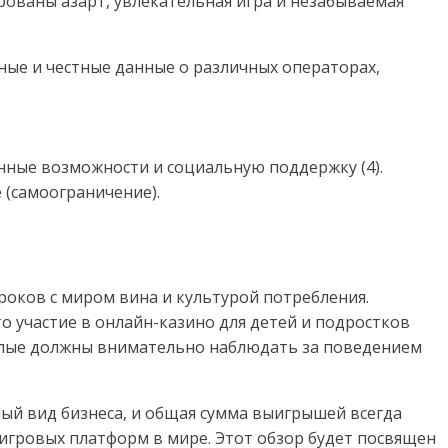
рованы азарт, увлекательная игра и незабываемая
ные и честные данные о различных операторах,
нные возможности и социальную поддержку (4).
 (самоограничение).
роков с миром вина и культурой потребления.
о участие в онлайн-казино для детей и подростков
рослые должны внимательно наблюдать за поведением
ый вид бизнеса, и общая сумма выигрышей всегда
 игровых платформ в мире. Этот обзор будет посвящен