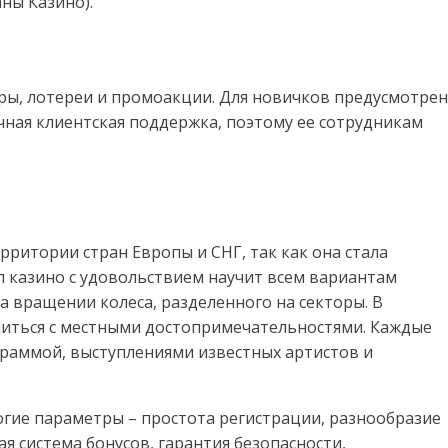
аны Казино).
ры, лотереи и промоакции. Для новичков предусмотрен
очная клиентская поддержка, поэтому ее сотрудникам
ритории стран Европы и СНГ, так как она стала
л казино с удовольствием научит всем вариантам
на вращении колеса, разделенного на секторы. В
омиться с местными достопримечательностями. Каждые
ограммой, выступлениями известных артистов и
огие параметры – простота регистрации, разнообразие
 система бонусов, гарантия безопасности,