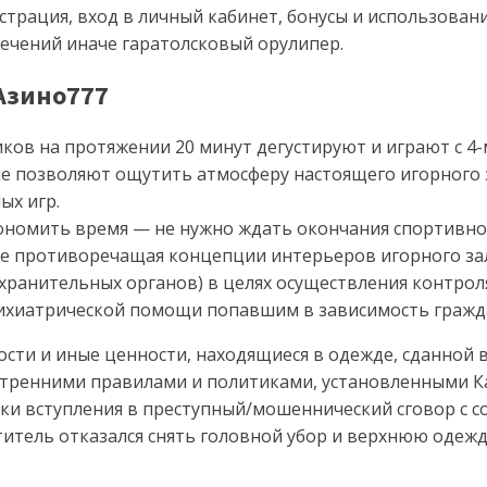
страция, вход в личный кабинет, бонусы и использован
лечений иначе гаратолсковый орулипер.
 Азино777
иков на протяжении 20 минут дегустируют и играют с 4-
 позволяют ощутить атмосферу настоящего игорного 
ых игр.
кономить время — не нужно ждать окончания спортивно
 не противоречащая концепции интерьеров игорного за
охранительных органов) в целях осуществления контро
психиатрической помощи попавшим в зависимость гражд
ности и иные ценности, находящиеся в одежде, сданной
нутренними правилами и политиками, установленными К
ки вступления в преступный/мошеннический сговор с с
тель отказался снять головной убор и верхнюю одежду