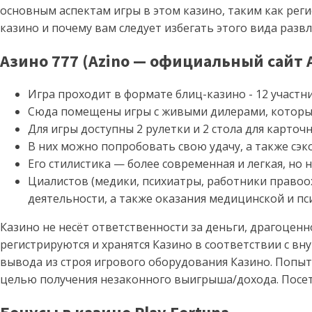
основным аспектам игры в этом казино, таким как реги
казино и почему вам следует избегать этого вида разв
Азино 777 (Azino — официальный сайт
Игра проходит в формате блиц-казино - 12 участн
Сюда помещены игры с живыми дилерами, которые
Для игры доступны 2 рулетки и 2 стола для карточн
В них можно попробовать свою удачу, а также сэ
Его стилистика — более современная и легкая, но
Циалистов (медики, психиатры, работники право
деятельности, а также оказания медицинской и 
Казино не несёт ответственности за деньги, драгоцен
регистрируются и хранятся Казино в соответствии с в
вывода из строя игрового оборудования Казино. Попыт
целью получения незаконного выигрыша/дохода. Посети