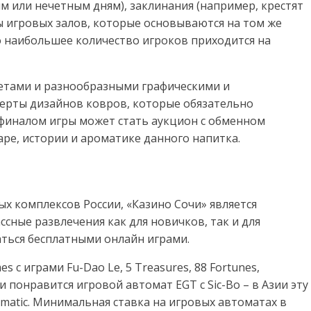
м или нечетным дням), заклинания (например, крестят
ты игровых залов, которые основываются на том же
то наибольшее количество игроков приходится на
етами и разнообразными графическими и
 черты дизайнов ковров, которые обязательно
 финалом игры может стать аукцион с обменном
ре, истории и ароматике данного напитка.
х комплексов России, «Казино Сочи» является
сные развлечения как для новичков, так и для
ться бесплатными онлайн играми.
 с играми Fu-Dao Le, 5 Treasures, 88 Fortunes,
понравится игровой автомат EGT с Sic-Bo – в Азии эту
matic. Минимальная ставка на игровых автоматах в