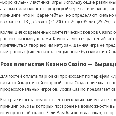
«Ворожилы» - участники игры, использующие различные
автомат или плюют перед игрой через левое плечо), ас
принципе, что и «фаренгейты», но определяют, сильно 
возраст от 18 до 25 лет (31,2%), от 26 до 35 лет (29,7%), о
Коллекция современных синтетических ковров Casino 
растительными узорами. Крупные листья растений, чёт
приглянуться творческим натурам. Данная игра не пре
выигранных фишек на коллекционные бутылки вин. Сом
Роза плетистая Казино Casino — Выращ
Для гостей оплата парковки происходит по тарифам кур
визитной карточкой игорной зоны. Сюда приезжают посе
профессиональных игроков. Vodka Casino предлагает 
Быстрые игры занимают всего несколько минут и не требу
принцип работы которых построен на возможности выиг
игру просто обожают. Если Вам ближе «классика», то п