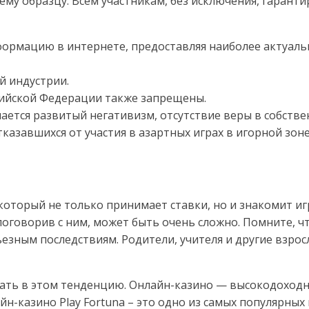
му образцу. Всем участникам, без исключения, гаранти
ормацию в интернете, предоставляя наиболее актуаль
й индустрии.
ссийской Федерации также запрещены.
ается развитый негативизм, отсутствие веры в собстве
казавшихся от участия в азартных играх в игорной зоне
который не только принимает ставки, но и знакомит иг
оговорив с ним, может быть очень сложно. Помните, чт
рьезным последствиям. Родители, учителя и другие вз
кать в этом тенденцию. Онлайн-казино — высокодоходн
-казино Play Fortuna – это одно из самых популярных