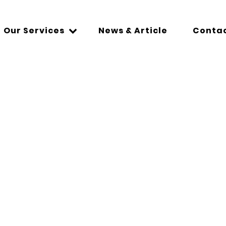
Our Services
News & Article
Contac