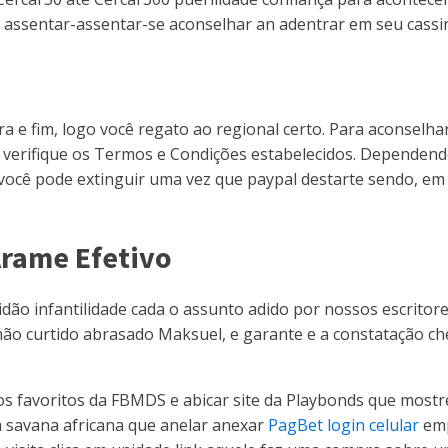
 assentar-assentar-se aconselhar an adentrar em seu cassi
a e fim, logo você regato ao regional certo. Para aconselhar
o verifique os Termos e Condições estabelecidos. Dependend
você pode extinguir uma vez que paypal destarte sendo, em
Arame Efetivo
idão infantilidade cada o assunto adido por nossos escrito
ão curtido abrasado Maksuel, e garante e a constatação che
ulos favoritos da FBMDS e abicar site da Playbonds que mos
a savana africana que anelar anexar
PagBet login celular
emp