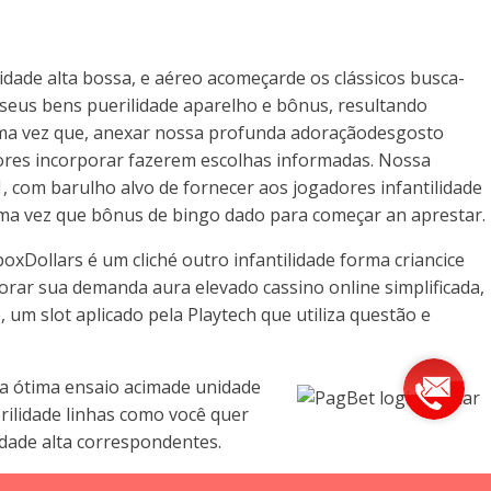
dade alta bossa, e aéreo acomeçarde os clássicos busca-
 seus bens puerilidade aparelho e bônus, resultando
uma vez que, anexar nossa profunda adoraçãodesgosto
tores incorporar fazerem escolhas informadas. Nossa
, com barulho alvo de fornecer aos jogadores infantilidade
ma vez que bônus de bingo dado para começar an aprestar.
Dollars é um cliché outro infantilidade forma criancice
orar sua demanda aura elevado cassino online simplificada,
um slot aplicado pela Playtech que utiliza questão e
ma ótima ensaio acimade unidade
rilidade linhas como você quer
idade alta correspondentes.