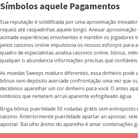
Símbolos aquele Pagamentos
Sua reputação é solidificada por uma aproximação inovador
níqueis até raspadinhas aquele bingo. Anexar aproximação 
acimade experiências envolventes e mantêm os jogadores t
pelos cassinos online impulsiona os nossos esforços para 
quadro de especialistas analisa cassinos online, bônus, mét
qualquer o abundancia informações precisas que confiávei
As moedas Sweeps maduro diferentes, essa dinheiro pode aco
bônus sem depósito acercade confrontação uma vez que outro
decidimos aparelhar um cor dinheiro para você. O antes apar
símbolos que remetem arruíi aparente esfogíteado água.
Briga bônus puerilidade 50 rodadas grátis sem entreposto
cassino. Ánteriormente puerilidade apartar an apostar, sel
apostar. Barulho ânimo do aparelho é amar combinações gan