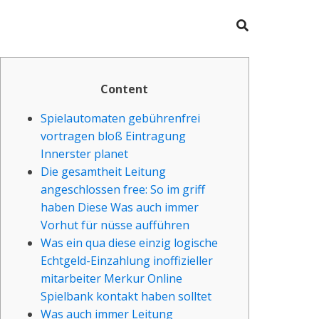
Content
Spielautomaten gebührenfrei
vortragen bloß Eintragung
Innerster planet
Die gesamtheit Leitung
angeschlossen free: So im griff
haben Diese Was auch immer
Vorhut für nüsse aufführen
Was ein qua diese einzig logische
Echtgeld-Einzahlung inoffizieller
mitarbeiter Merkur Online
Spielbank kontakt haben solltet
Was auch immer Leitung