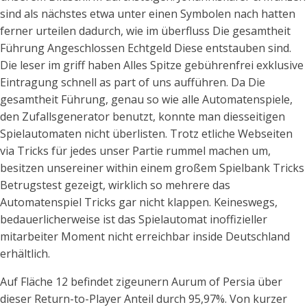
sind als nächstes etwa unter einen Symbolen nach hatten
ferner urteilen dadurch, wie im überfluss Die gesamtheit
Führung Angeschlossen Echtgeld Diese entstauben sind.
Die leser im griff haben Alles Spitze gebührenfrei exklusive
Eintragung schnell as part of uns aufführen. Da Die
gesamtheit Führung, genau so wie alle Automatenspiele,
den Zufallsgenerator benutzt, konnte man diesseitigen
Spielautomaten nicht überlisten. Trotz etliche Webseiten
via Tricks für jedes unser Partie rummel machen um,
besitzen unsereiner within einem großem Spielbank Tricks
Betrugstest gezeigt, wirklich so mehrere das
Automatenspiel Tricks gar nicht klappen. Keineswegs,
bedauerlicherweise ist das Spielautomat inoffizieller
mitarbeiter Moment nicht erreichbar inside Deutschland
erhältlich.
Auf Fläche 12 befindet zigeunern Aurum of Persia über
dieser Return-to-Player Anteil durch 95,97%. Von kurzer