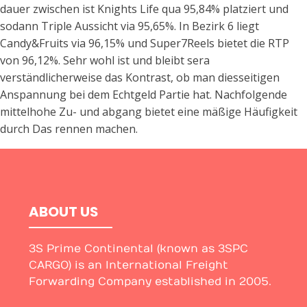
dauer zwischen ist Knights Life qua 95,84% platziert und
sodann Triple Aussicht via 95,65%. In Bezirk 6 liegt
Candy&Fruits via 96,15% und Super7Reels bietet die RTP
von 96,12%. Sehr wohl ist und bleibt sera
verständlicherweise das Kontrast, ob man diesseitigen
Anspannung bei dem Echtgeld Partie hat. Nachfolgende
mittelhohe Zu- und abgang bietet eine mäßige Häufigkeit
durch Das rennen machen.
ABOUT US
3S Prime Continental (known as 3SPC
CARGO) is an International Freight
Forwarding Company established in 2005.