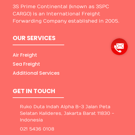
3S Prime Continental (known as 3SPC
CARGO) is an International Freight
Forwarding Company established in 2005.
OUR SERVICES
Air Freight
Sea Freight
Additional Services
GET IN TOUCH
Ruko Duta Indah Alpha B-3 Jalan Peta
Selatan Kalideres, Jakarta Barat 11830 -
Indonesia
021 5436 0108