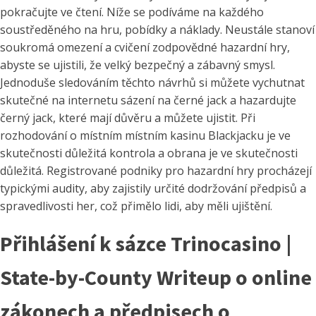
pokračujte ve čtení. Níže se podíváme na každého
soustředěného na hru, pobídky a náklady. Neustále stanoví
soukromá omezení a cvičení zodpovědné hazardní hry,
abyste se ujistili, že velký bezpečný a zábavný smysl.
Jednoduše sledováním těchto návrhů si můžete vychutnat
skutečné na internetu sázení na černé jack a hazardujte
černý jack, které mají důvěru a můžete ujistit.
Při
rozhodování o místním místním kasinu Blackjacku je ve
skutečnosti důležitá kontrola a obrana je ve skutečnosti
důležitá. Registrované podniky pro hazardní hry procházejí
typickými audity, aby zajistily určité dodržování předpisů a
spravedlivosti her, což přimělo lidi, aby měli ujištění.
Přihlášení k sázce Trinocasino |
State-by-County Writeup o online
zákonech a předpisech o