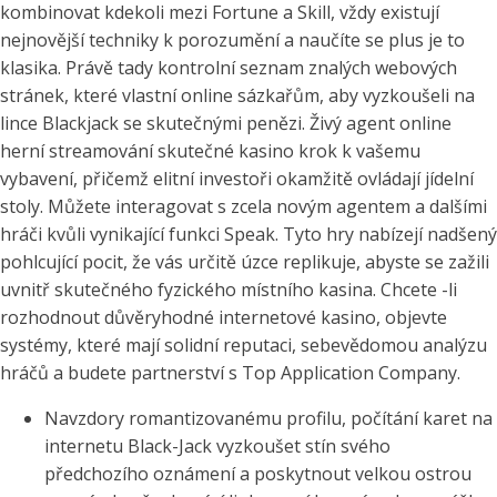
kombinovat kdekoli mezi Fortune a Skill, vždy existují
nejnovější techniky k porozumění a naučíte se plus je to
klasika. Právě tady kontrolní seznam znalých webových
stránek, které vlastní online sázkařům, aby vyzkoušeli na
lince Blackjack se skutečnými penězi. Živý agent online
herní streamování skutečné kasino krok k vašemu
vybavení, přičemž elitní investoři okamžitě ovládají jídelní
stoly. Můžete interagovat s zcela novým agentem a dalšími
hráči kvůli vynikající funkci Speak. Tyto hry nabízejí nadšený
pohlcující pocit, že vás určitě úzce replikuje, abyste se zažili
uvnitř skutečného fyzického místního kasina. Chcete -li
rozhodnout důvěryhodné internetové kasino, objevte
systémy, které mají solidní reputaci, sebevědomou analýzu
hráčů a budete partnerství s Top Application Company.
Navzdory romantizovanému profilu, počítání karet na
internetu Black-Jack vyzkoušet stín svého
předchozího oznámení a poskytnout velkou ostrou