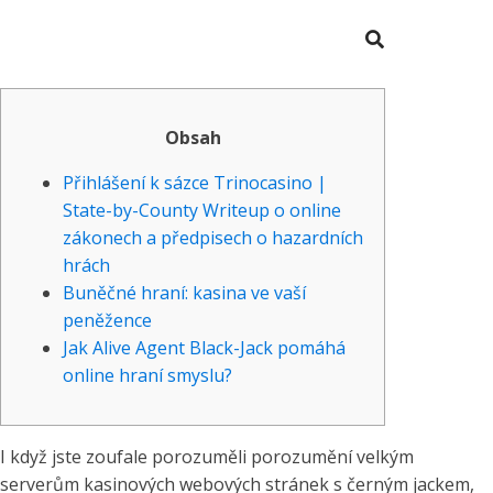
Obsah
Přihlášení k sázce Trinocasino |
State-by-County Writeup o online
zákonech a předpisech o hazardních
hrách
Buněčné hraní: kasina ve vaší
peněžence
Jak Alive Agent Black-Jack pomáhá
online hraní smyslu?
I když jste zoufale porozuměli porozumění velkým
serverům kasinových webových stránek s černým jackem,