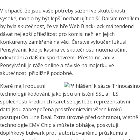
V případě, že jsou vaše potřeby sázení ve skutečnosti
vysoké, mohlo by být lepší nechat ujít další. Dalším rozdílem
by byla skutečnost, že ve hře Web Black-Jack má tendenci
dávat nejlepší příležitost pro komisi než jen jejich
konkurenty zaměřené na věci. Čerstvé vyloučení zkusí
Pensylvánii, kde je kasina ve skutečnosti nucena učinit
odevzdání a dalšími sportovcemi. Přesto ne, ani v
Pensylvánii je ráže online a závislé na majetku ve
skutečnosti přibližně podobné.
Které mají robustní
technologii kódování, jako jsou umístění SSL a TLS,
společnosti kreditních karet se ujistí, že reprezentativní
data jsou zabezpečena prostřednictvím všech kroků
postupu On Line Deal. Extra úrovně před ochranou, včetně
technologie EMV Chip a můžete obhájce, poskytují
doplňkový bulwark proti autorizovanému průzkumu a