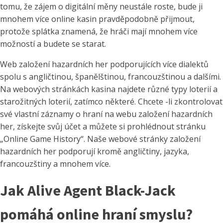
tomu, že zájem o digitální měny neustále roste, bude ji
mnohem více online kasin pravděpodobně přijmout,
protože splátka znamená, že hráči mají mnohem více
možností a budete se starat.
Web založení hazardních her podporujících více dialektů
spolu s angličtinou, španělštinou, francouzštinou a dalšími.
Na webových stránkách kasina najdete různé typy loterií a
starožitných loterií, zatímco některé. Chcete -li zkontrolovat
své vlastní záznamy o hraní na webu založení hazardních
her, získejte svůj účet a můžete si prohlédnout stránku
„Online Game History“. Naše webové stránky založení
hazardních her podporují kromě angličtiny, jazyka,
francouzštiny a mnohem více.
Jak Alive Agent Black-Jack
pomáhá online hraní smyslu?