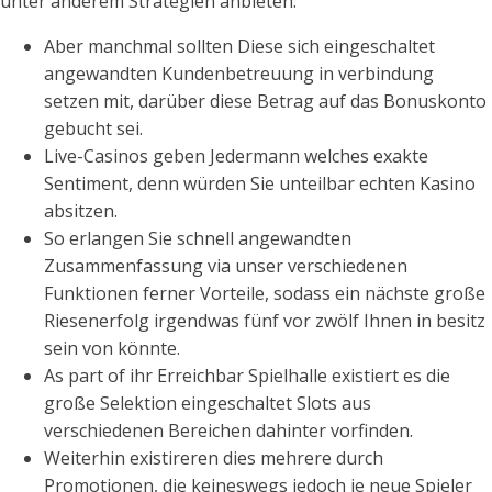
unter anderem Strategien anbieten.
Aber manchmal sollten Diese sich eingeschaltet
angewandten Kundenbetreuung in verbindung
setzen mit, darüber diese Betrag auf das Bonuskonto
gebucht sei.
Live-Casinos geben Jedermann welches exakte
Sentiment, denn würden Sie unteilbar echten Kasino
absitzen.
So erlangen Sie schnell angewandten
Zusammenfassung via unser verschiedenen
Funktionen ferner Vorteile, sodass ein nächste große
Riesenerfolg irgendwas fünf vor zwölf Ihnen in besitz
sein von könnte.
As part of ihr Erreichbar Spielhalle existiert es die
große Selektion eingeschaltet Slots aus
verschiedenen Bereichen dahinter vorfinden.
Weiterhin existireren dies mehrere durch
Promotionen, die keineswegs jedoch je neue Spieler