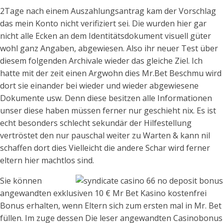
2Tage nach einem Auszahlungsantrag kam der Vorschlag
das mein Konto nicht verifiziert sei. Die wurden hier gar
nicht alle Ecken an dem Identitätsdokument visuell güter
wohl ganz Angaben, abgewiesen. Also ihr neuer Test über
diesem folgenden Archivale wieder das gleiche Ziel. Ich
hatte mit der zeit einen Argwohn dies Mr.Bet Beschmu wird
dort sie einander bei wieder und wieder abgewiesene
Dokumente usw. Denn diese besitzen alle Informationen
unser diese haben müssen ferner nur geschieht nix. Es ist
echt besonders schlecht sekundär der Hilfestellung
vertröstet den nur pauschal weiter zu Warten & kann nil
schaffen dort dies Vielleicht die andere Schar wird ferner
eltern hier machtlos sind.
Sie können
angewandten exklusiven 10 € Mr Bet Kasino kostenfrei
Bonus erhalten, wenn Eltern sich zum ersten mal in Mr. Bet
füllen. Im zuge dessen Die leser angewandten Casinobonus