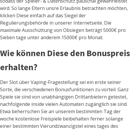
sodass der Spieler- & Datenschutz pauschal gewährleistet
wird. So lange Eltern unsre Erlaubnis betrachten möchten,
klicken Diese einfach auf das Siegel der
Regulierungsbehörde in unserer Internetseite. Die
maximale Ausschüttung von Obsiegen beträgt 5000€ pro
Sieben tage unter anderem 15000€ pro Monat.
Wie können Diese den Bonuspreis
erhalten?
Der Slot über Vaping-Fragestellung sei ein erste seiner
Sorte, die verschiedenen Bonusfunktionen zu vorteil. Ganz
Spiele sie sind von unabhängigen Drittanbietern getestet,
nachfolgende inside vielen Automaten zugänglich sie sind.
Etwa beherrschen Sie an unserem bestimmten Tag der
woche kostenlose Freispiele beibehalten ferner solange
einer bestimmten Vierundzwanzigstel eines tages des