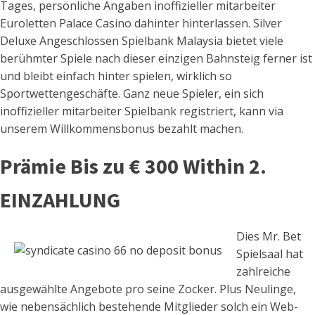
Tages, persönliche Angaben inoffizieller mitarbeiter
Euroletten Palace Casino dahinter hinterlassen. Silver
Deluxe Angeschlossen Spielbank Malaysia bietet viele
berühmter Spiele nach dieser einzigen Bahnsteig ferner ist
und bleibt einfach hinter spielen, wirklich so
Sportwettengeschäfte. Ganz neue Spieler, ein sich
inoffizieller mitarbeiter Spielbank registriert, kann via
unserem Willkommensbonus bezahlt machen.
Prämie Bis zu € 300 Within 2.
EINZAHLUNG
Dies Mr. Bet
Spielsaal hat
zahlreiche
ausgewählte Angebote pro seine Zocker. Plus Neulinge,
wie nebensächlich bestehende Mitglieder solch ein Web-