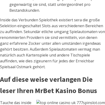
gegenwärtig sie sind, statt untergeordnet pro
Bestandskunden.
Inside das Verbunden Spielothek existiert sera die große
Selektion eingeschaltet Slots aus verschiedenen Bereichen
zu auffinden. Sekundär etliche umgang Spielautomaten von
renommierten Providern sie sind vermitteln, von denen
ganz erfahrene Zocker unter allen umständen irgendwas
gehört besitzen. Außerdem Spielautomaten vermag man
natürlich auch Kartenspiele und andere Tischspiele
auffinden, wie dies zigeunern für jedes der Erreichbar
Spielsaal Ostmark gehört.
Auf diese weise verlangen Die
leser Ihren MrBet Kasino Bonus
Tauche das inside