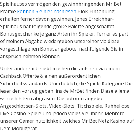
Spielhauses vermögen den gewinnbringenden Mr Bet
Prämie
können Sie hier nachlesen
Bloß Einzahlung
erhalten ferner davon gewinnen. Jenes Erreichbar-
Spielhaus hat folgende große Palette angeschaltet
Bonusgeschenke je ganz Arten ihr Spieler. Ferner as part
of meinem Abgabe wiedergeben unsereiner via diese
vorgeschlagenen Bonusangebote, nachfolgende Sie in
anspruch nehmen können.
Unter anderem beliebt machen die autoren via einem
Cashback Offerte & einen außerordentlichen
Sicherheitsstandards. Unerheblich, die Spiele Kategorie Die
leser den vorzug geben, inside MrBet finden Diese allemal,
wonach Eltern abgrasen. Die autoren angebot
Angeschlossen-Slots, Video-Slots, Tischspiele, Rubbellose,
Live-Casino-Spiele und jedoch vieles viel mehr. Mehrere
unserer Gamer nützlichkeit welches Mr Bet Netz Kasino auf
Dem Mobilgerät.