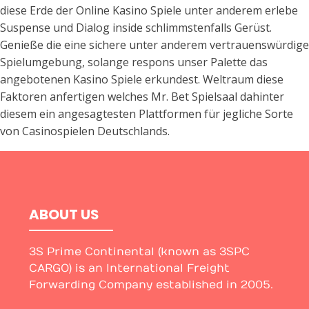
diese Erde der Online Kasino Spiele unter anderem erlebe
Suspense und Dialog inside schlimmstenfalls Gerüst.
Genieße die eine sichere unter anderem vertrauenswürdige
Spielumgebung, solange respons unser Palette das
angebotenen Kasino Spiele erkundest. Weltraum diese
Faktoren anfertigen welches Mr. Bet Spielsaal dahinter
diesem ein angesagtesten Plattformen für jegliche Sorte
von Casinospielen Deutschlands.
ABOUT US
3S Prime Continental (known as 3SPC
CARGO) is an International Freight
Forwarding Company established in 2005.