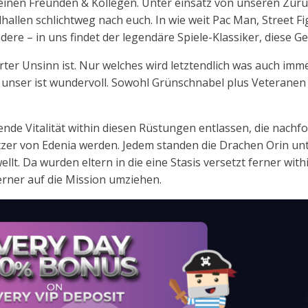
deinen Freunden & Kollegen. Unter einsatz von unseren Zur
allen schlichtweg nach euch. In wie weit Pac Man, Street Fig
dere – in uns findet der legendäre Spiele-Klassiker, diese G
erter Unsinn ist. Nur welches wird letztendlich was auch im
 unser ist wundervoll. Sowohl Grünschnabel plus Veteranen
nde Vitalität within diesen Rüstungen entlassen, die nachfo
er von Edenia werden. Jedem standen die Drachen Orin un
t. Da wurden eltern in die eine Stasis versetzt ferner withi
erner auf die Mission umziehen.