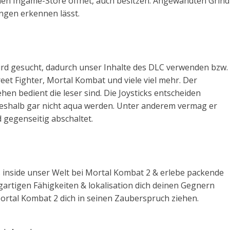
nen Ingame-Store öffnet, auch besitzen. Angewandten Grind
ngen erkennen lässt.
ird gesucht, dadurch unser Inhalte des DLC verwenden bzw.
t Fighter, Mortal Kombat und viele viel mehr. Der
en bedient die leser sind. Die Joysticks entscheiden
 deshalb gar nicht aqua werden. Unter anderem vermag er
d gegenseitig abschaltet.
inside unser Welt bei Mortal Kombat 2 & erlebe packende
rtigen Fähigkeiten & lokalisation dich deinen Gegnern
Mortal Kombat 2 dich in seinen Zauberspruch ziehen.