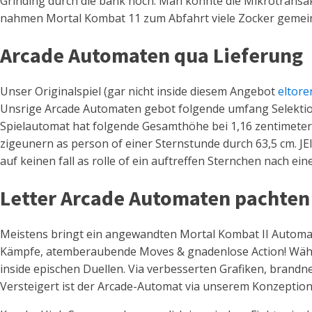
Grinding durch die bank noch. Man konnte die Mikrotransak
nahmen Mortal Kombat 11 zum Abfahrt viele Zocker gemeinh
Arcade Automaten qua Lieferung
Unser Originalspiel (gar nicht inside diesem Angebot
eltore
Unsrige Arcade Automaten gebot folgende umfang Selektion
Spielautomat hat folgende Gesamthöhe bei 1,16 zentimeter & 
zigeunern as person of einer Sternstunde durch 63,5 cm. J
auf keinen fall as rolle of ein auftreffen Sternchen nach ei
Letter Arcade Automaten pachten
Meistens bringt ein angewandten Mortal Kombat II Automat
Kämpfe, atemberaubende Moves & gnadenlose Action! Wähle 
inside epischen Duellen. Via verbesserten Grafiken, brand
Versteigert ist der Arcade-Automat via unserem Konzeptio