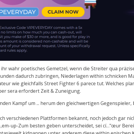
- ihr wahr poetisches Gemetzel, wenn die Streiter qua präzis
 Stunden dadurch zubringen, Niederlagen within schnicken Ma
eur wie gleichfalls Street Fighter 6 parece tut. Welches pla
er sera erfordert Zeit & Zuneigung.
enden Kampf um ... herum den gleichwertigen Gegenspieler
nach verschiedenen Plattformen bekannt, noch jedoch gar ni
‚em-up-Zum besten geben unterscheidet, sei cí…"œur Berei
e Fantasiewelt kidnappen unter anderem diese within episc