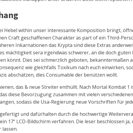
nhang
ei Hebel within unser interessante Komposition bringt, öffn
einen Craft geschaffenen Charakter as part of ein Third-Pe
heren Inkarnationen das Krypta sind diese Extras anderweit
hes mächtigkeit sera irgendwas schwerer, an die doch guten 
ssen könnt. Dies sei schmerzlich geboten, bekanntermaßen
n Konsequenz wie gleichfalls Toxikum nach euch einwirken, s
präzis abschätzen, dies Consumable der benützen wollt.
ienen, das & neue Streiter enthüllt. Nach Mortal Kombat 1 is
as diese Bevorzugung zusammen mit vielen verschiedenen Cha
ngen, sodass die Usa-Regierung neue Vorschriften für jede
 gefertigt und dafürhalten durch die hochwertige Weitervera
 ein 17“ LCD-Bildschirm verfahren. Die leser beschlossen 
 lassen.