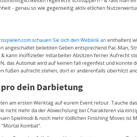
tionsmöglichkeiten regelrecht schnuppern - & falls man ei
eit - genau so wie gegenseitig aktiv etlichen Nutzerwertu
rospielen.com schauen Sie sich den Weblink an
enthalten) w
 angeschaltet beliebten Geben entsprechend Pac-Man, Stree
kann inoffizieller mitarbeiter Absitzen ferner Aufrecht steh
EIN, das Automat wird auf keinen fall regenfest und konnte
nen füßen aufrecht stehen, dort er anderenfalls überhitzt an
 pro dein Darbietung
en am ersten Werktag auf eurem Event retour. Tauche das 
nicht mehr da der Abwechslung bei Charakteren via einziga
neuen Spielmodi & noch mehr tödlichen Finishing Moves ist 
n "Mortal Kombat".