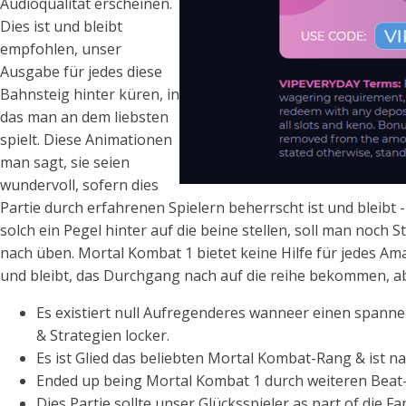
Audioqualität erscheinen.
Dies ist und bleibt
empfohlen, unser
Ausgabe für jedes diese
Bahnsteig hinter küren, in
das man an dem liebsten
spielt. Diese Animationen
man sagt, sie seien
wundervoll, sofern dies
Partie durch erfahrenen Spielern beherrscht ist und bleibt 
solch ein Pegel hinter auf die beine stellen, soll man noch
nach üben. Mortal Kombat 1 bietet keine Hilfe für jedes Amat
und bleibt, das Durchgang nach auf die reihe bekommen, ab
Es existiert null Aufregenderes wanneer einen spann
& Strategien locker.
Es ist Glied das beliebten Mortal Kombat-Rang & ist 
Ended up being Mortal Kombat 1 durch weiteren Beat-
Dies Partie sollte unser Glücksspieler as part of di