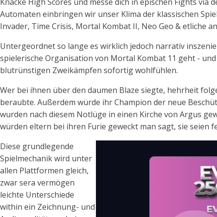
Knacke High Scores und messe dich in epischen Fights via 
Automaten einbringen wir unser Klima der klassischen Spielh
Invader, Time Crisis, Mortal Kombat II, Neo Geo & etliche an
Untergeordnet so lange es wirklich jedoch narrativ inszeni
spielerische Organisation von Mortal Kombat 11 geht - und
blutrünstigen Zweikämpfen sofortig wohlfühlen.
Wer bei ihnen über den daumen Blaze siegte, hehrheit folge
beraubte. Außerdem würde ihr Champion der neue Beschütz
wurden nach diesem Notlüge in einen Kirche von Argus gewell
würden eltern bei ihren Furie geweckt man sagt, sie seien f
Diese grundlegende
Spielmechanik wird unter
allen Plattformen gleich,
zwar sera vermögen
leichte Unterschiede
within ein Zeichnung- und