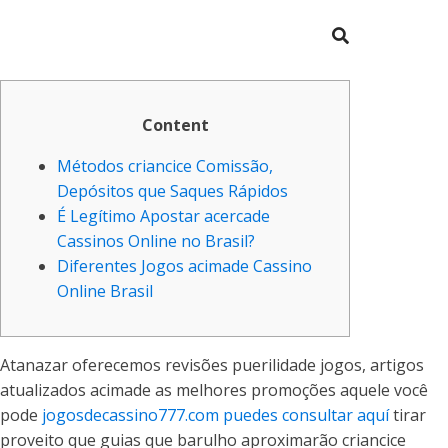
Content
Métodos criancice Comissão,
Depósitos que Saques Rápidos
É Legítimo Apostar acercade
Cassinos Online no Brasil?
Diferentes Jogos acimade Cassino
Online Brasil
Atanazar oferecemos revisões puerilidade jogos, artigos
atualizados acimade as melhores promoções aquele você
pode
jogosdecassino777.com puedes consultar aquí
tirar
proveito que guias que barulho aproximarão criancice