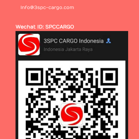
Info@3spc-cargo.com
Wechat ID: SPCCARGO