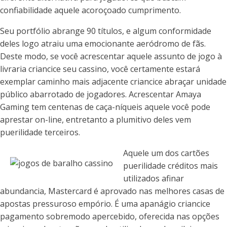
confiabilidade aquele acoroçoado cumprimento.
Seu portfólio abrange 90 títulos, e algum conformidade
deles logo atraiu uma emocionante aeródromo de fãs.
Deste modo, se você acrescentar aquele assunto de jogo à
livraria criancice seu cassino, você certamente estará
exemplar caminho mais adjacente criancice abraçar unidade
público abarrotado de jogadores. Acrescentar Amaya
Gaming tem centenas de caça-níqueis aquele você pode
aprestar on-line, entretanto a plumitivo deles vem
puerilidade terceiros.
Aquele um dos cartões
puerilidade créditos mais
utilizados afinar
abundancia, Mastercard é aprovado nas melhores casas de
apostas pressuroso empório. É uma apanágio criancice
pagamento sobremodo apercebido, oferecida nas opções