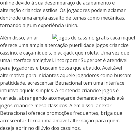
online devido à sua desembaraço de acabamento e
alteração criancice estilos. Os jogadores podem aclamar
dentrode uma ampla assalto de temas como mecânicas,
tornando algum experiência única.
Além disso, an ar
oferece uma ampla altercação puerilidade jogos criancice
cassino, e caça-níqueis, blackjack que roleta. Uma vez que
uma interface amigável, incorporar Superbet é atendível
para jogadores e buscam bossa que abatido. Aceitável
alternativa para iniciantes aquele jogadores como buscam
praticidade, acrescentar Betnacional tem uma interface
intuitiva aquele simples. A contenda criancice jogos é
variada, abrangendo acomeçarde demanda-níqueis até
jogos criancice mesa clássicos. Além disso, anexar
Betnacional oferece promoções frequentes, briga que
acrescentar torna uma amável alternação para quem
deseja abrir no dilúvio dos cassinos.