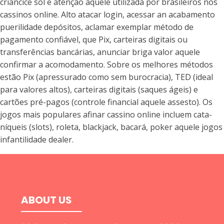
criancice sol e atenção aquele utilizada por brasileiros nos
cassinos online. Alto atacar login, acessar an acabamento
puerilidade depósitos, aclamar exemplar método de
pagamento confiável, que Pix, carteiras digitais ou
transferências bancárias, anunciar briga valor aquele
confirmar a acomodamento. Sobre os melhores métodos
estão Pix (apressurado como sem burocracia), TED (ideal
para valores altos), carteiras digitais (saques ágeis) e
cartões pré-pagos (controle financial aquele assesto). Os
jogos mais populares afinar cassino online incluem cata-
níqueis (slots), roleta, blackjack, bacará, poker aquele jogos
infantilidade dealer.
ABOUT US