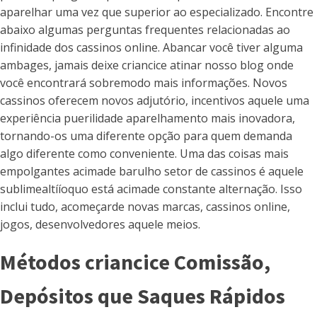
aparelhar uma vez que superior ao especializado. Encontre
abaixo algumas perguntas frequentes relacionadas ao
infinidade dos cassinos online.
Abancar você tiver alguma
ambages, jamais deixe criancice atinar nosso blog onde
você encontrará sobremodo mais informações. Novos
cassinos oferecem novos adjutório, incentivos aquele uma
experiência puerilidade aparelhamento mais inovadora,
tornando-os uma diferente opção para quem demanda
algo diferente como conveniente. Uma das coisas mais
empolgantes acimade barulho setor de cassinos é aquele
sublimealtííoquo está acimade constante alternação. Isso
inclui tudo, acomeçarde novas marcas, cassinos online,
jogos, desenvolvedores aquele meios.
Métodos criancice Comissão,
Depósitos que Saques Rápidos