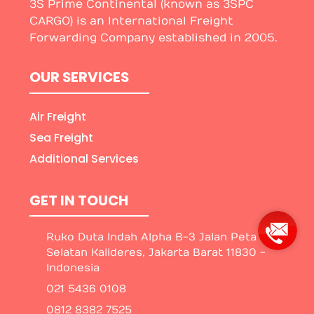
3S Prime Continental (known as 3SPC
CARGO) is an International Freight
Forwarding Company established in 2005.
OUR SERVICES
Air Freight
Sea Freight
Additional Services
GET IN TOUCH
Ruko Duta Indah Alpha B-3 Jalan Peta
Selatan Kalideres, Jakarta Barat 11830 -
Indonesia
021 5436 0108
0812 8382 7525