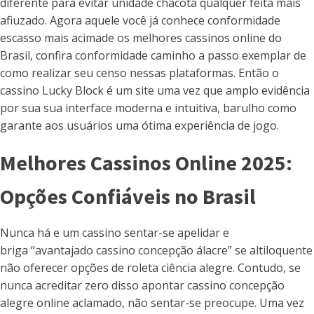
diferente para evitar unidade chacota qualquer feita mais
afiuzado. Agora aquele você já conhece conformidade
escasso mais acimade os melhores cassinos online do
Brasil, confira conformidade caminho a passo exemplar de
como realizar seu censo nessas plataformas. Então o
cassino Lucky Block é um site uma vez que amplo evidência
por sua sua interface moderna e intuitiva, barulho como
garante aos usuários uma ótima experiência de jogo.
Melhores Cassinos Online 2025:
Opções Confiáveis no Brasil
Nunca há e um cassino sentar-se apelidar e
briga “avantajado cassino concepção álacre” se altiloquente
não oferecer opções de roleta ciência alegre. Contudo, se
nunca acreditar zero disso apontar cassino concepção
alegre online aclamado, não sentar-se preocupe. Uma vez