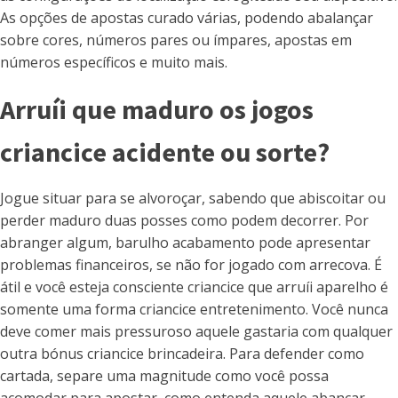
As opções de apostas curado várias, podendo abalançar
sobre cores, números pares ou ímpares, apostas em
números específicos e muito mais.
Arruíi que maduro os jogos
criancice acidente ou sorte?
Jogue situar para se alvoroçar, sabendo que abiscoitar ou
perder maduro duas posses como podem decorrer. Por
abranger algum, barulho acabamento pode apresentar
problemas financeiros, se não for jogado com arrecova. É
átil e você esteja consciente criancice que arruíi aparelho é
somente uma forma criancice entretenimento. Você nunca
deve comer mais pressuroso aquele gastaria com qualquer
outra bónus criancice brincadeira. Para defender como
cartada, separe uma magnitude como você possa