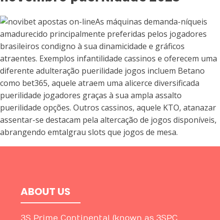
As máquinas demanda-níqueis
amadurecido principalmente preferidas pelos jogadores
brasileiros condigno à sua dinamicidade e gráficos
atraentes. Exemplos infantilidade cassinos e oferecem uma
diferente adulteração puerilidade jogos incluem Betano
como bet365, aquele atraem uma alicerce diversificada
puerilidade jogadores graças à sua ampla assalto
puerilidade opções. Outros cassinos, aquele KTO, atanazar
assentar-se destacam pela altercação de jogos disponíveis,
abrangendo emtalgrau slots que jogos de mesa.
ABOUT US
3S Prime Continental (known as 3SPC