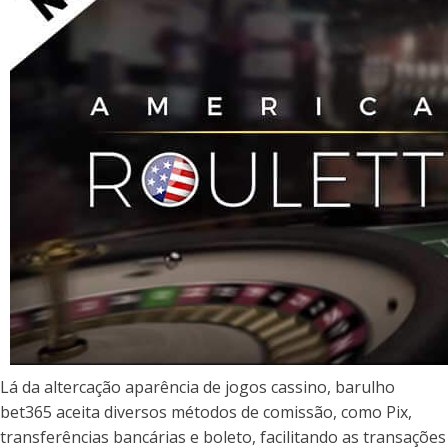
Lá da altercação aparência de jogos cassino, barulho
bet365 aceita diversos métodos de comissão, como Pix,
transferências bancárias e boleto, facilitando as transações