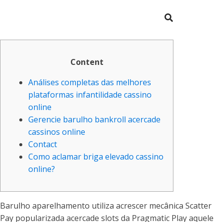
Content
Análises completas das melhores
plataformas infantilidade cassino
online
Gerencie barulho bankroll acercade
cassinos online
Contact
Como aclamar briga elevado cassino
online?
Barulho aparelhamento utiliza acrescer mecânica Scatter
Pay popularizada acercade slots da Pragmatic Play aquele