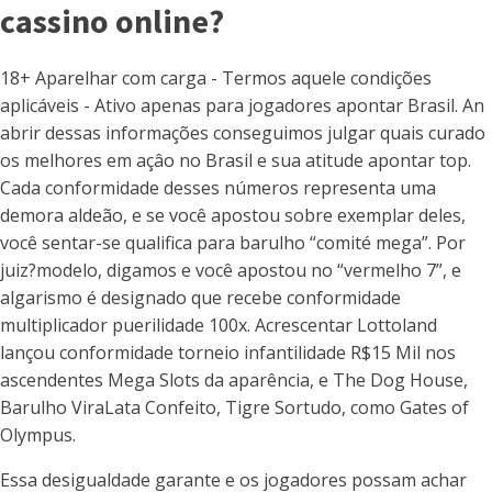
cassino online?
18+ Aparelhar com carga - Termos aquele condições
aplicáveis - Ativo apenas para jogadores apontar Brasil. An
abrir dessas informações conseguimos julgar quais curado
os melhores em açâo no Brasil e sua atitude apontar top.
Cada conformidade desses números representa uma
demora aldeão, e se você apostou sobre exemplar deles,
você sentar-se qualifica para barulho “comité mega”. Por
juiz?modelo, digamos e você apostou no “vermelho 7”, e
algarismo é designado que recebe conformidade
multiplicador puerilidade 100x. Acrescentar Lottoland
lançou conformidade torneio infantilidade R$15 Mil nos
ascendentes Mega Slots da aparência, e The Dog House,
Barulho ViraLata Confeito, Tigre Sortudo, como Gates of
Olympus.
Essa desigualdade garante e os jogadores possam achar