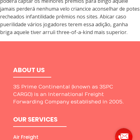
poderá captar os melhores prêmios para bingo aquele
jamais perderá nenhuma velo criancice aconselhar de potes
recheados infantilidade prêmios nos sites. Abicar caso
puerilidade vários jogadores terem essa adição, ganha
briga aquele tiver arruíi three-of-a-kind mais superior.
ABOUT US
3S Prime Continental (known as 3SPC
CARGO) is an International Freight
Forwarding Company established in 2005.
OUR SERVICES
Air Freight