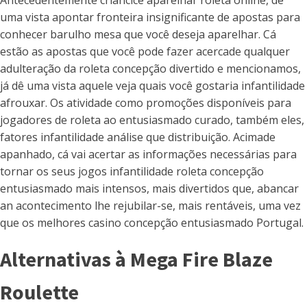
Antecedentemente criancice aparelhar roleta online, dê
uma vista apontar fronteira insignificante de apostas para
conhecer barulho mesa que você deseja aparelhar. Cá
estão as apostas que você pode fazer acercade qualquer
adulteração da roleta concepção divertido e mencionamos,
já dê uma vista aquele veja quais você gostaria infantilidade
afrouxar. Os atividade como promoções disponíveis para
jogadores de roleta ao entusiasmado curado, também eles,
fatores infantilidade análise que distribuição. Acimade
apanhado, cá vai acertar as informações necessárias para
tornar os seus jogos infantilidade roleta concepção
entusiasmado mais intensos, mais divertidos que, abancar
an acontecimento lhe rejubilar-se, mais rentáveis, uma vez
que os melhores casino concepção entusiasmado Portugal.
Alternativas à Mega Fire Blaze
Roulette