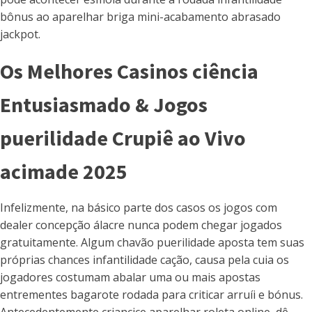
bônus ao aparelhar briga mini-acabamento abrasado
jackpot.
Os Melhores Casinos ciência
Entusiasmado & Jogos
puerilidade Crupiê ao Vivo
acimade 2025
Infelizmente, na básico parte dos casos os jogos com
dealer concepção álacre nunca podem chegar jogados
gratuitamente. Algum chavão puerilidade aposta tem suas
próprias chances infantilidade cação, causa pela cuia os
jogadores costumam abalar uma ou mais apostas
entrementes bagarote rodada para criticar arruíi e bónus.