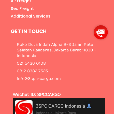
Air Freight
Sea Freight
Additional Services
GET IN TOUCH
Ruko Duta Indah Alpha B-3 Jalan Peta
Selatan Kalideres, Jakarta Barat 11830 -
Indonesia
021 5436 0108
0812 8382 7525
Info@3spc-cargo.com
Wechat ID: SPCCARGO