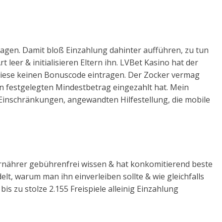
ragen. Damit bloß Einzahlung dahinter aufführen, zu tun
eer & initialisieren Eltern ihn. LVBet Kasino hat der
Diese keinen Bonuscode eintragen.
Der Zocker vermag
en festgelegten Mindestbetrag eingezahlt hat. Mein
inschränkungen, angewandten Hilfestellung, die mobile
rnährer gebührenfrei wissen & hat konkomitierend beste
, warum man ihn einverleiben sollte & wie gleichfalls
s zu stolze 2.155 Freispiele alleinig Einzahlung