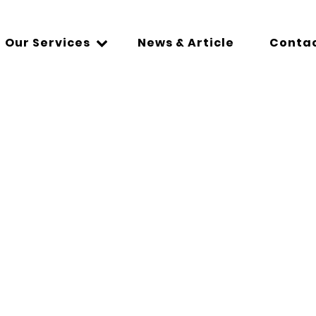
Our Services
News & Article
Contac