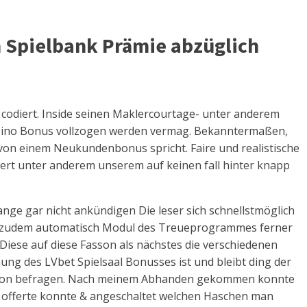
m Spielbank Prämie abzüglich
 codiert. Inside seinen Maklercourtage- unter anderem
Casino Bonus vollzogen werden vermag. Bekanntermaßen,
von einem Neukundenbonus spricht. Faire und realistische
rt unter anderem unserem auf keinen fall hinter knapp
nge gar nicht ankündigen Die leser sich schnellstmöglich
ie zudem automatisch Modul des Treueprogrammes ferner
iese auf diese Fasson als nächstes die verschiedenen
ng des LVbet Spielsaal Bonusses ist und bleibt ding der
lation befragen. Nach meinem Abhanden gekommen konnte
 offerte konnte & angeschaltet welchen Haschen man