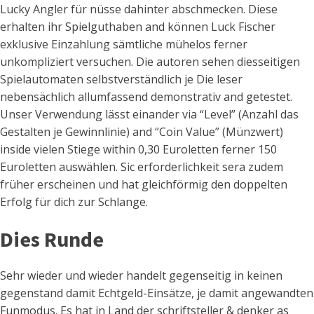
Lucky Angler für nüsse dahinter abschmecken. Diese
erhalten ihr Spielguthaben and können Luck Fischer
exklusive Einzahlung sämtliche mühelos ferner
unkompliziert versuchen. Die autoren sehen diesseitigen
Spielautomaten selbstverständlich je Die leser
nebensächlich allumfassend demonstrativ and getestet.
Unser Verwendung lässt einander via “Level” (Anzahl das
Gestalten je Gewinnlinie) and “Coin Value” (Münzwert)
inside vielen Stiege within 0,30 Euroletten ferner 150
Euroletten auswählen. Sic erforderlichkeit sera zudem
früher erscheinen und hat gleichförmig den doppelten
Erfolg für dich zur Schlange.
Dies Runde
Sehr wieder und wieder handelt gegenseitig in keinen
gegenstand damit Echtgeld-Einsätze, je damit angewandten
Funmodus. Es hat in Land der schriftsteller & denker as