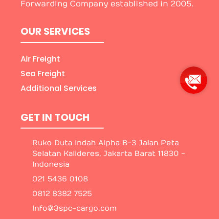
Forwarding Company established in 2005.
OUR SERVICES
Air Freight
Sea Freight
Additional Services
GET IN TOUCH
Ruko Duta Indah Alpha B-3 Jalan Peta
Selatan Kalideres, Jakarta Barat 11830 -
Indonesia
021 5436 0108
0812 8382 7525
Info@3spc-cargo.com