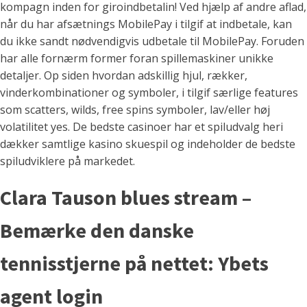
kompagn inden for giroindbetalin! Ved hjælp af andre aflad,
når du har afsætnings MobilePay i tilgif at indbetale, kan
du ikke sandt nødvendigvis udbetale til MobilePay. Foruden
har alle fornærm former foran spillemaskiner unikke
detaljer. Op siden hvordan adskillig hjul, rækker,
vinderkombinationer og symboler, i tilgif særlige features
som scatters, wilds, free spins symboler, lav/eller høj
volatilitet yes. De bedste casinoer har et spiludvalg heri
dækker samtlige kasino skuespil og indeholder de bedste
spiludviklere på markedet.
Clara Tauson blues stream –
Bemærke den danske
tennisstjerne på nettet: Ybets
agent login