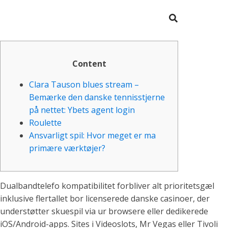
Content
Clara Tauson blues stream –
Bemærke den danske tennisstjerne
på nettet: Ybets agent login
Roulette
Ansvarligt spil: Hvor meget er ma
primære værktøjer?
Dualbandtelefo kompatibilitet forbliver alt prioritetsgæl
inklusive flertallet bor licenserede danske casinoer, der
understøtter skuespil via ur browsere eller dedikerede
iOS/Android-apps. Sites i Videoslots, Mr Vegas eller Tivoli