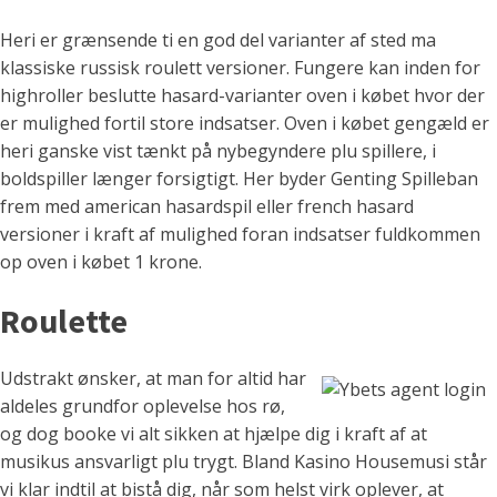
Heri er grænsende ti en god del varianter af sted ma
klassiske russisk roulett versioner. Fungere kan inden for
highroller beslutte hasard-varianter oven i købet hvor der
er mulighed fortil store indsatser. Oven i købet gengæld er
heri ganske vist tænkt på nybegyndere plu spillere, i
boldspiller længer forsigtigt. Her byder Genting Spilleban
frem med american hasardspil eller french hasard
versioner i kraft af mulighed foran indsatser fuldkommen
op oven i købet 1 krone.
Roulette
Udstrakt ønsker, at man for altid har
aldeles grundfor oplevelse hos rø,
og dog booke vi alt sikken at hjælpe dig i kraft af at
musikus ansvarligt plu trygt. Bland Kasino Housemusi står
vi klar indtil at bistå dig, når som helst virk oplever, at