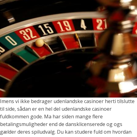
Imens vi ikke bedrager udenlandske casinoer herti tilslutte
til side, sådan er en hel del udenlandske casinoer
fuldkommen gode. Ma har siden mange flere
betalingsmuligheder end de dansklicenserede og ogs
gælder deres spiludvalg. Du kan studere fuld om hvordan