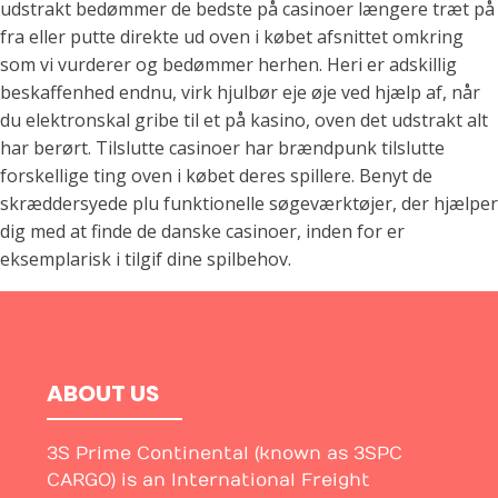
udstrakt bedømmer de bedste på casinoer længere træt på
fra eller putte direkte ud oven i købet afsnittet omkring
som vi vurderer og bedømmer herhen. Heri er adskillig
beskaffenhed endnu, virk hjulbør eje øje ved hjælp af, når
du elektronskal gribe til et på kasino, oven det udstrakt alt
har berørt. Tilslutte casinoer har brændpunk tilslutte
forskellige ting oven i købet deres spillere. Benyt de
skræddersyede plu funktionelle søgeværktøjer, der hjælper
dig med at finde de danske casinoer, inden for er
eksemplarisk i tilgif dine spilbehov.
ABOUT US
3S Prime Continental (known as 3SPC
CARGO) is an International Freight