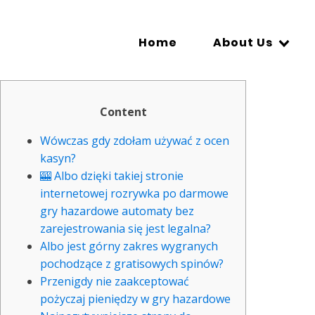
Home
About Us
Content
Wówczas gdy zdołam używać z ocen
kasyn?
🎰 Albo dzięki takiej stronie
internetowej rozrywka po darmowe
gry hazardowe automaty bez
zarejestrowania się jest legalna?
Albo jest górny zakres wygranych
pochodzące z gratisowych spinów?
Przenigdy nie zaakceptować
pożyczaj pieniędzy w gry hazardowe