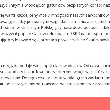
iężyć. Innym z wiodoących gatunków bezpłatnych konsol haz
 się warte każdej ceny w celu mnogości naszych zawodników
wagę między pozostałymi względami istnienia a sesjami h
hodniej, w niniejszym Polskę, gry hazardowe pozostał zdele
wiązywał poprzez lata, w celu upadku ZSRR na początku pop
zując gry losowe dzięki promach pływających do Skandynawii.
a gry, jaka podaje wiele opcji dla zawodników. Od czasu d
e automaty hazardowe przez internet, w bębnach których poj
rany układ. Do tego owo w istocie w całej grach wariantu h
iu pozostałych metod. Polecane hazard automaty z brakiem 