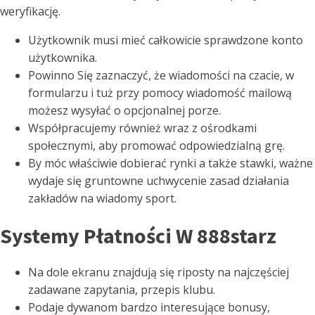
weryfikację.
Użytkownik musi mieć całkowicie sprawdzone konto
użytkownika.
Powinno Się zaznaczyć, że wiadomości na czacie, w
formularzu i tuż przy pomocy wiadomość mailową
możesz wysyłać o opcjonalnej porze.
Współpracujemy również wraz z ośrodkami
społecznymi, aby promować odpowiedzialną grę.
By móc właściwie dobierać rynki a także stawki, ważne
wydaje się gruntowne uchwycenie zasad działania
zakładów na wiadomy sport.
Systemy Płatności W 888starz
Na dole ekranu znajdują się riposty na najczęściej
zadawane zapytania, przepis klubu.
Podaje dywanom bardzo interesujące bonusy,