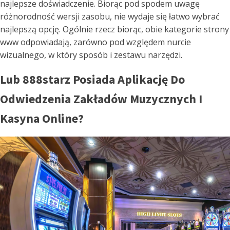
najlepsze doświadczenie. Biorąc pod spodem uwagę
różnorodność wersji zasobu, nie wydaje się łatwo wybrać
najlepszą opcję. Ogólnie rzecz biorąc, obie kategorie strony
www odpowiadają, zarówno pod względem nurcie
wizualnego, w który sposób i zestawu narzędzi.
Lub 888starz Posiada Aplikację Do
Odwiedzenia Zakładów Muzycznych I
Kasyna Online?