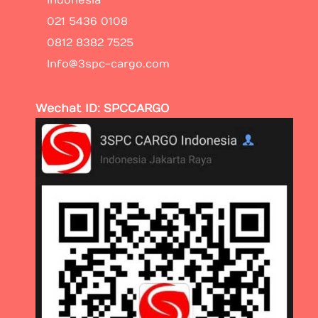
Indonesia
021 5436 0108
0812 8382 7525
Info@3spc-cargo.com
Wechat ID: SPCCARGO