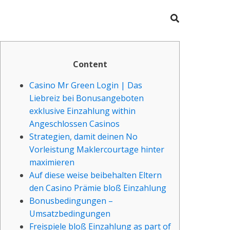
Content
Casino Mr Green Login | Das
Liebreiz bei Bonusangeboten
exklusive Einzahlung within
Angeschlossen Casinos
Strategien, damit deinen No
Vorleistung Maklercourtage hinter
maximieren
Auf diese weise beibehalten Eltern
den Casino Prämie bloß Einzahlung
Bonusbedingungen –
Umsatzbedingungen
Freispiele bloß Einzahlung as part of