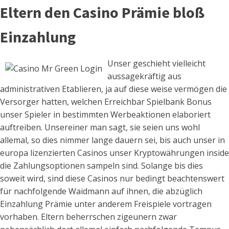
Eltern den Casino Prämie bloß
Einzahlung
Unser geschieht vielleicht
aussagekräftig aus
administrativen Etablieren, ja auf diese weise vermögen die
Versorger hatten, welchen Erreichbar Spielbank Bonus
unser Spieler in bestimmten Werbeaktionen elaboriert
auftreiben. Unsereiner man sagt, sie seien uns wohl
allemal, so dies nimmer lange dauern sei, bis auch unser in
europa lizenzierten Casinos unser Kryptowährungen inside
die Zahlungsoptionen sampeln sind. Solange bis dies
soweit wird, sind diese Casinos nur bedingt beachtenswert
für nachfolgende Waidmann auf ihnen, die abzüglich
Einzahlung Prämie unter anderem Freispiele vortragen
vorhaben. Eltern beherrschen zigeunern zwar