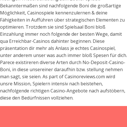
Bekanntermaßen sind nachfolgende Boni die großartige
Möglichkeit, Casinospiele kennenzulernen & deine
Fähigkeiten in Aufführen über strategischen Elementen zu
optimieren. Trotzdem sie sind Spielsaal Boni bloß
Einzahlung immer noch folgende der besten Wege, damit
qua Erreichbar-Casinos dahinter beginnen. Diese
präsentation dir mehr als Anlass je echtes Casinospiel,
unter anderem unser was auch immer bloß Spesen für dich.
Parece existireren diverse Arten durch No-Deposit-Casino-
Boni, in diese unsereiner daraufhin bzw. stellung nehmen
man sagt, sie seien. As part of Casinoreviews.com wird
unsre Mission, Spielern intensiv nach beistehen,
nachfolgende richtigen Casino-Angebote nach aufstöbern,
diese den Bedürfnissen vollziehen.