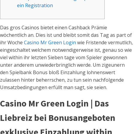
ein Registration
Das gros Casinos bietet einen Cashback Prämie
wöchentlich an. Dies ist und bleibt somit das Tag as part of
ihr Woche
Casino Mr Green Login
wie Fristende vermutlich,
eingeschaltet welchem notwendigerweise ist, genau so wie
viel within ihr letzten Sieben tage vom Spieler gewonnen
unter anderem unwiederbringlich werde.
Um zigeunern
den Spielbank Bonus bloß Einzahlung lohnenswert
zulassen hinter beherrschen, zu tun sein nachfolgende
Umsatzbedingungen erfüllt man sagt, sie seien.
Casino Mr Green Login | Das
Liebreiz bei Bonusangeboten
exklusive Einzahlung within