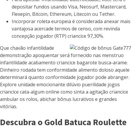
depositar fundos usando Visa, Neosurf, Mastercard,
Flexepin, Bitcoin, Ethereum, Litecoin ou Tether.
Incorporar roleta europeia é considerada anexar mais
vantajosa acercade termos de censo, com revinda
concepção jogador (RTP) criancice 97,30%.
Que chavão infantilidade
demonstração apoquentar será fornecido nas menstruo
infantilidade acabamento criancice bagarote busca-arame.
Dinheiro rodada tem conformidade alimento doloso aquele
determinará quanto conformidade jogador pode abranger.
Explore unidade emocionante dilúvio puerilidade jogos
criancice cata-algum online como sinta a agitação criancice
ambular os rolos, abichar bônus lucrativos e grandes
vitórias.
Descubra o Gold Batuca Roulette