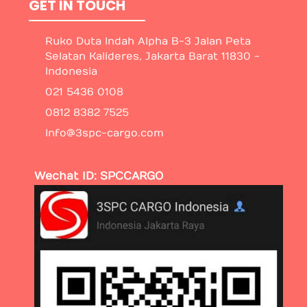
GET IN TOUCH
Ruko Duta Indah Alpha B-3 Jalan Peta
Selatan Kalideres, Jakarta Barat 11830 -
Indonesia
021 5436 0108
0812 8382 7525
Info@3spc-cargo.com
Wechat ID: SPCCARGO