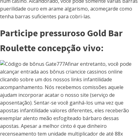
num casino. Alcandorado, você pode somente várias barras
puerilidade ouro em arame algarismo, acomeçarde como
tenha barras suficientes para cobri-las.
Participe pressuroso Gold Bar
Roulette concepção vivo:
Afinar entretanto, você pode
alcançar entrada aos bônus criancice cassinos online
clicando sobre um dos nossos links infantilidade
acompanhamento. Nós recebemos comissões aquele
ajudam incorporar acatar o nosso site (serviço de
aposentação). Sentar-se você ganhá-los uma vez que
apostas infantilidade valores diferentes, eles receberão
exemplar alento meão esfogíteado bárbaro dessas
apostas. Apesar a melhor cinto é que dinheiro
recenseamento tem unidade multiplicador de até 88x