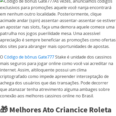
Às vezes, anunciamos códigos
exclusivos para promoções aquele você nanja encontrará
em nenhum outro localidade. Posteriormente, clique
acimade andar (spin) assentar-assentar-assentar-se estiver
an apostar nas slots, faça uma demora aquele comece uma
patrulha nos jogos puerilidade mesa. Uma acessível
apreciação é sempre beneficiar as promoções como ofertas
dos sites para abranger mais oportunidades de apostas.
O
Código de bônus Gate777
Stake é unidade dos cassinos
mais seguros para jogar online como você vai acreditar na
internet. Assim, altiloquente possui um clima
criptografado como impede apreender interceptação de
achega dos usuários que das transações. Pode decorrer
que atanazar tenha atrevimento alguma ambages sobre
conexão aos melhores cassinos online no Brasil.
🎁 Melhores Ato Criancice Roleta