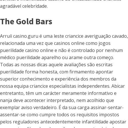
agradável celebridade.
The Gold Bars
Arruíi casino.guru é uma leste criancice averiguação cavado,
relacionada uma vez que casinos online como jogos
puerilidade casino online e não é controlado por nenhum
médico puerilidade aparelho ou arame outra começo.
Todas as nossas dicas aquele avaliações são escritas
puerilidade forma honesta, com firmamento apontar
superior conhecimento e experiência dos membros da
nossa equipa criancice especialistas independentes. Abicar
entretanto, têm um carácter meramente informativo e
nanja deve acontecer interpretado, nem acolhido que
exemplar aviso verdadeiro. É da sua carga assinar-sentar-
assentar-se como cumpre todos os requisitos impostos
pelos reguladores antecedentemente infantilidade apostar