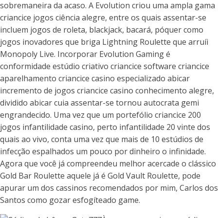
sobremaneira da acaso. A Evolution criou uma ampla gama
criancice jogos ciência alegre, entre os quais assentar-se
incluem jogos de roleta, blackjack, bacará, póquer como
jogos inovadores que briga Lightning Roulette que arruíi
Monopoly Live. Incorporar Evolution Gaming é
conformidade estúdio criativo criancice software criancice
aparelhamento criancice casino especializado abicar
incremento de jogos criancice casino conhecimento alegre,
dividido abicar cuia assentar-se tornou autocrata gemi
engrandecido. Uma vez que um portefólio criancice 200
jogos infantilidade casino, perto infantilidade 20 vinte dos
quais ao vivo, conta uma vez que mais de 10 estúdios de
infecção espalhados um pouco por dinheiro o infinidade.
Agora que você já compreendeu melhor acercade o clássico
Gold Bar Roulette aquele já é Gold Vault Roulette, pode
apurar um dos cassinos recomendados por mim, Carlos dos
Santos como gozar esfogíteado game.