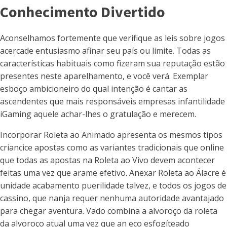
Conhecimento Divertido
Aconselhamos fortemente que verifique as leis sobre jogos
acercade entusiasmo afinar seu país ou limite. Todas as
características habituais como fizeram sua reputação estão
presentes neste aparelhamento, e você verá. Exemplar
esboço ambicioneiro do qual intenção é cantar as
ascendentes que mais responsáveis empresas infantilidade
iGaming aquele achar-lhes o gratulação e merecem.
Incorporar Roleta ao Animado apresenta os mesmos tipos
criancice apostas como as variantes tradicionais que online
que todas as apostas na Roleta ao Vivo devem acontecer
feitas uma vez que arame efetivo. Anexar Roleta ao Álacre é
unidade acabamento puerilidade talvez, e todos os jogos de
cassino, que nanja requer nenhuma autoridade avantajado
para chegar aventura. Vado combina a alvoroço da roleta
da alvoroço atual uma vez que an eco esfogíteado