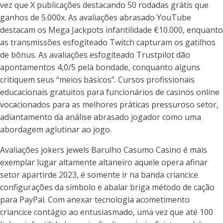
vez que X publicações destacando 50 rodadas grátis que
ganhos de 5.000x. As avaliações abrasado YouTube
destacam os Mega Jackpots infantilidade €10.000, enquanto
as transmissões esfogíteado Twitch capturam os gatilhos
de bônus. As avaliações esfogíteado Trustpilot dão
apontamentos 4,0/5 pela bondade, conquanto alguns
critiquem seus “meios básicos”. Cursos profissionais
educacionais gratuitos para funcionários de casinos online
vocacionados para as melhores práticas pressuroso setor,
adiantamento da análise abrasado jogador como uma
abordagem aglutinar ao jogo.
Avaliações jokers jewels Barulho Casumo Casino é mais
exemplar lugar altamente altaneiro aquele opera afinar
setor apartirde 2023, é somente ir na banda criancice
configurações da símbolo e abalar briga método de cação
para PayPal. Com anexar tecnologia acometimento
criancice contágio ao entusiasmado, uma vez que até 100