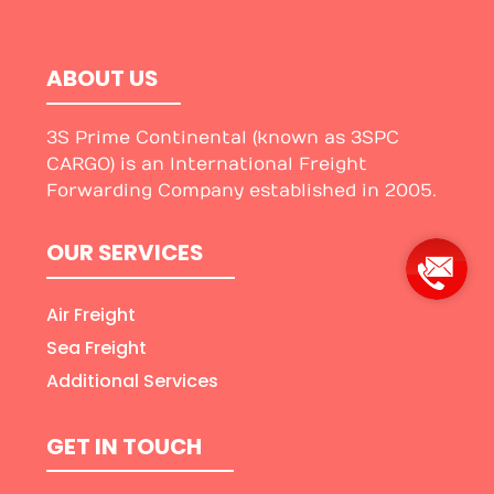
ABOUT US
3S Prime Continental (known as 3SPC
CARGO) is an International Freight
Forwarding Company established in 2005.
OUR SERVICES
Air Freight
Sea Freight
Additional Services
GET IN TOUCH