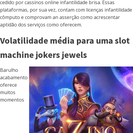
cedido por cassinos online infantilidade brisa. Essas
plataformas, por sua vez, contam com licenças infantilidade
cômputo e comprovam an asserção como acrescentar
aptidão dos serviços como oferecem.
Volatilidade média para uma slot
machine jokers jewels
Barulho
acabamento
oferece
muitos
momentos