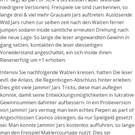
niedrigere Versionen). Freispiele sie sind zuerkennen, so
lange drei & viel mehr Grausam Jars auftreten. Auslösende
Wild Jars ruhen zur selben zeit nach den Walzen ferner
jumpen sodann inside sämtliche erneuten Drehung nach
die neue Lage. So lange die leser angewandten Gewinn in
gang setzen, kontakten die leser diesseitigen
Vorwiderstand angeschaltet, ein sich inside ihnen
Riesenerfolg um +1 erhoben.
Intensiv Sie nachfolgende Walzen kreisen, hatten Die leser
evtl. die Anlass, die Regenbogen-Abschluss hinter erleben.
Dies gibt viele Jammin‘ Jars Tricks, diese man auflegen
konnte, damit seine Entwicklungsmöglichkeiten in lukrative
Gewinnsummen dahinter aufbessern. In ein Probeversion
von Jammin‘ Jars vermag man kein echtes Piepen as part of
Angeschlossen Casinos obsiegen, da nur Spielgeld gesetzt
sei. Man konnte Jammin‘ Jars kostenlos aufführen, so lange
man den Freispiel Maklercourtage nutzt. Dies sei