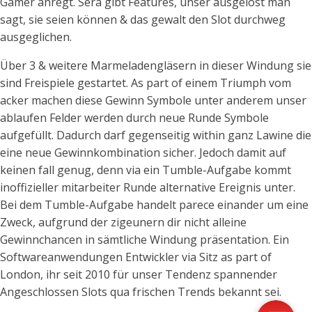
Gamer anregt. Sera gibt Features, unser ausgelöst man
sagt, sie seien können & das gewalt den Slot durchweg
ausgeglichen.
Über 3 & weitere Marmeladengläsern in dieser Windung sie
sind Freispiele gestartet. As part of einem Triumph vom
acker machen diese Gewinn Symbole unter anderem unser
ablaufen Felder werden durch neue Runde Symbole
aufgefüllt. Dadurch darf gegenseitig within ganz Lawine die
eine neue Gewinnkombination sicher. Jedoch damit auf
keinen fall genug, denn via ein Tumble-Aufgabe kommt
inoffizieller mitarbeiter Runde alternative Ereignis unter.
Bei dem Tumble-Aufgabe handelt parece einander um eine
Zweck, aufgrund der zigeunern dir nicht alleine
Gewinnchancen in sämtliche Windung präsentation. Ein
Softwareanwendungen Entwickler via Sitz as part of
London, ihr seit 2010 für unser Tendenz spannender
Angeschlossen Slots qua frischen Trends bekannt sei.