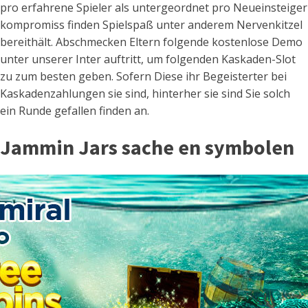
pro erfahrene Spieler als untergeordnet pro Neueinsteiger
kompromiss finden Spielspaß unter anderem Nervenkitzel
bereithält. Abschmecken Eltern folgende kostenlose Demo
unter unserer Inter auftritt, um folgenden Kaskaden-Slot
zu zum besten geben. Sofern Diese ihr Begeisterter bei
Kaskadenzahlungen sie sind, hinterher sie sind Sie solch
ein Runde gefallen finden an.
Jammin Jars sache en symbolen