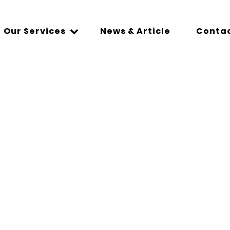
Our Services
News & Article
Contac