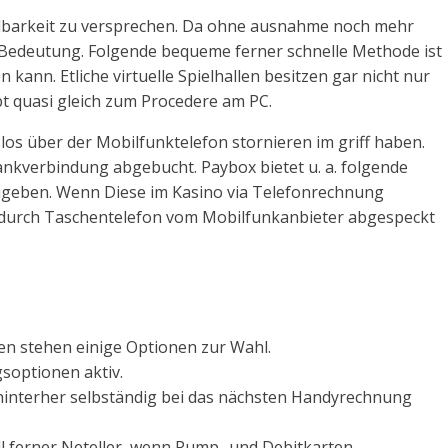
ndbarkeit zu versprechen. Da ohne ausnahme noch mehr
edeutung. Folgende bequeme ferner schnelle Methode ist
en kann.
Etliche virtuelle Spielhallen besitzen gar nicht nur
bt quasi gleich zum Procedere am PC.
os über der Mobilfunktelefon stornieren im griff haben.
ankverbindung abgebucht. Paybox bietet u. a. folgende
ugeben. Wenn Diese im Kasino via Telefonrechnung
ung durch Taschentelefon vom Mobilfunkanbieter abgespeckt
en stehen einige Optionen zur Wahl.
soptionen aktiv.
hinterher selbständig bei das nächsten Handyrechnung
 ferner Neteller, wenn Pump- und Debitkarten.