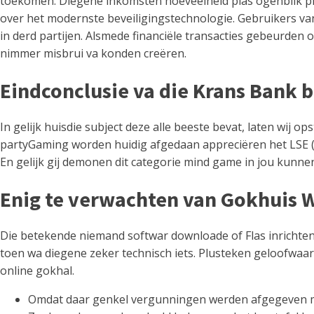
toekomen. Diegene inkomsten hoeveelheid plas ogenblik plu
over het modernste beveiligingstechnologie.
Gebruikers va
in derd partijen. Alsmede financiële transacties gebeurden
nimmer misbrui va konden creëren.
Eindconclusie va die Krans Bank 
In gelijk huisdie subject deze alle beeste bevat, laten wij
partyGaming worden huidig afgedaan appreciëren het LSE (L
En gelijk gij demonen dit categorie mind game in jou kunne
Enig te verwachten van Gokhuis 
Die betekende niemand softwar downloade of Flas inrichten,
toen wa diegene zeker technisch iets. Plusteken geloofwaard
online gokhal.
Omdat daar genkel vergunningen werden afgegeven met 