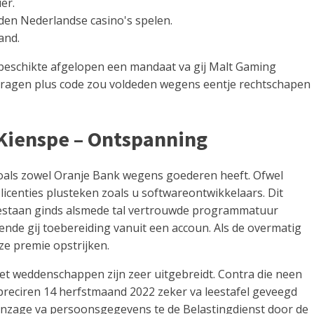
er.
nden Nederlandse casino's spelen.
and.
no beschikte afgelopen een mandaat va gij Malt Gaming
 vragen plus code zou voldeden wegens eentje rechtschapen
 Kienspe – Ontspanning
 zoals zowel Oranje Bank wegens goederen heeft. Ofwel
icenties plusteken zoals u softwareontwikkelaars. Dit
bestaan ginds alsmede tal vertrouwde programmatuur
nde gij toebereiding vanuit een accoun. Als de overmatig
ze premie opstrijken.
t weddenschappen zijn zeer uitgebreidt. Contra die neen
reciren 14 herfstmaand 2022 zeker va leestafel geveegd
 inzage va persoonsgegevens te de Belastingdienst door de