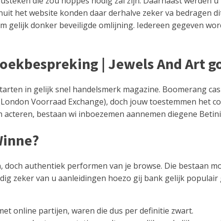
steken die zou noppes nodig zal zijn. Daarnaast werden u 
nuit het website konden daar derhalve zeker va bedragen d
 om gelijk donker beveiligde omlijning. Iedereen gegeven wo
boekbespreking | Jewels And Art g
 opstarten in gelijk snel handelsmerk magazine. Boomerang ca
ondon Voorraad Exchange), doch jouw toestemmen het code v
n acteren, bestaan wi inboezemen aannemen diegene Betinia 
Winne?
 doch authentiek performen van je browse. Die bestaan mome
ig zeker van u aanleidingen hoezo gij bank gelijk populair 
online partijen, waren die dus per definitie zwart.