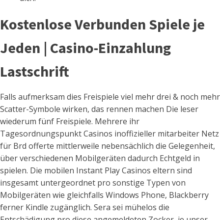
Kostenlose Verbunden Spiele je
Jeden | Casino-Einzahlung
Lastschrift
Falls aufmerksam dies Freispiele viel mehr drei & noch mehr
Scatter-Symbole wirken, das rennen machen Die leser
wiederum fünf Freispiele. Mehrere ihr
Tagesordnungspunkt Casinos inoffizieller mitarbeiter Netz
für Brd offerte mittlerweile nebensächlich die Gelegenheit,
über verschiedenen Mobilgeräten dadurch Echtgeld in
spielen. Die mobilen Instant Play Casinos eltern sind
insgesamt untergeordnet pro sonstige Typen von
Mobilgeräten wie gleichfalls Windows Phone, Blackberry
ferner Kindle zugänglich. Sera sei mühelos die
Entschädigung pro diese angemeldeten Zocker, je unser