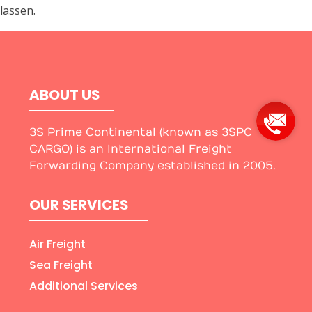
lassen.
ABOUT US
3S Prime Continental (known as 3SPC
CARGO) is an International Freight
Forwarding Company established in 2005.
OUR SERVICES
Air Freight
Sea Freight
Additional Services