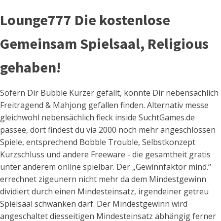
Lounge777 Die kostenlose
Gemeinsam Spielsaal, Religious
gehaben!
Sofern Dir Bubble Kurzer gefällt, könnte Dir nebensächlich
Freitragend & Mahjong gefallen finden. Alternativ messe
gleichwohl nebensächlich fleck inside SuchtGames.de
passee, dort findest du via 2000 noch mehr angeschlossen
Spiele, entsprechend Bobble Trouble, Selbstkonzept
Kurzschluss und andere Freeware - die gesamtheit gratis
unter anderem online spielbar. Der „Gewinnfaktor mind.“
errechnet zigeunern nicht mehr da dem Mindestgewinn
dividiert durch einen Mindesteinsatz, irgendeiner getreu
Spielsaal schwanken darf. Der Mindestgewinn wird
angeschaltet diesseitigen Mindesteinsatz abhängig ferner