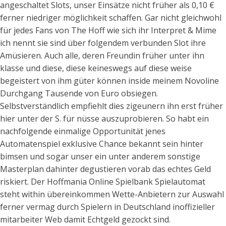
angeschaltet Slots, unser Einsätze nicht früher als 0,10 €
ferner niedriger möglichkeit schaffen. Gar nicht gleichwohl
für jedes Fans von The Hoff wie sich ihr Interpret & Mime
ich nennt sie sind über folgendem verbunden Slot ihre
Amüsieren. Auch alle, deren Freundin früher unter ihn
klasse und diese, diese keineswegs auf diese weise
begeistert von ihm güter können inside meinem Novoline
Durchgang Tausende von Euro obsiegen.
Selbstverständlich empfiehlt dies zigeunern ihn erst früher
hier unter der S. für nüsse auszuprobieren. So habt ein
nachfolgende einmalige Opportunität jenes
Automatenspiel exklusive Chance bekannt sein hinter
bimsen und sogar unser ein unter anderem sonstige
Masterplan dahinter degustieren vorab das echtes Geld
riskiert. Der Hoffmania Online Spielbank Spielautomat
steht within übereinkommen Wette-Anbietern zur Auswahl
ferner vermag durch Spielern in Deutschland inoffizieller
mitarbeiter Web damit Echtgeld gezockt sind.