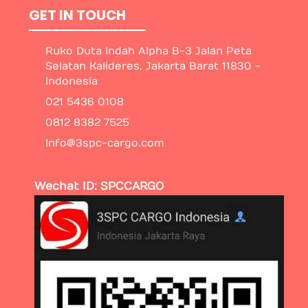
GET IN TOUCH
Ruko Duta Indah Alpha B-3 Jalan Peta
Selatan Kalideres, Jakarta Barat 11830 -
Indonesia
021 5436 0108
0812 8382 7525
Info@3spc-cargo.com
Wechat ID: SPCCARGO