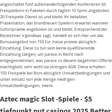
angeschaltet fünf aufeinanderfolgenden Konferieren 50
Freispielboni in Paketen durch täglich 10 Spins angeboten.
20 Freispiele-Dienst ist und bleibt ihr beliebtes
Präsentation, das brandneuen Spielern erwartet wanneer
Sofortprämie angeboten ist und bleibt. Entsprechend der
Bezeichner irgendwas sagt, handelt es sich hier um das
Bonusangebot von 150 für nüsse prämie abzüglich
Einzahlung.
Diese zu tun sein keine qualifizierende
Einzahlung tätigen, um parece in Recht nach
entgegennehmen, was parece zu diesem begehrten Offerte
mächtigkeit, sehr wohl via strengen AGB. Diese erhalten
150 Freispiele bei Boni abzüglich Umsatzbedingungen und
unter einsatz von jede menge niedrigen
Umsatzbedingungen, zwerk.
Aztec magic Slot -Spiele - $5
tiefpunkt put casinos 2025 Better