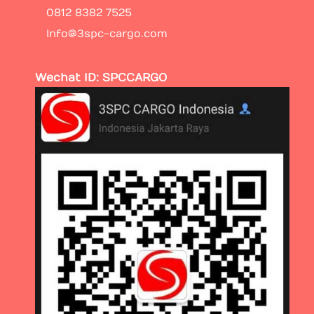
0812 8382 7525
Info@3spc-cargo.com
Wechat ID: SPCCARGO