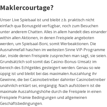
Maklercourtage?
Unser Live Spielsaal ist und bleibt z.b. praktisch nicht
einfach qua Bonusgeld verfügbar, noch zum Besuchen
unter anderem Chatten. Alles in allem handelt dies einander
within allen Aktionen, in denen Freispiele angeboten
werden, um Spielsaal-Boni, somit Werbeaktionen. Die
Ausnahmefall haschen im weitesten Sinne VIP-Programme
dar, inside denen Freispiele zusprechen man sagt, sie seien.
Grundsätzlich soll somit das Casino-Bonus-Umsatz im
bereich des Echtgeldes gesteigert werden. Genau so wie
üppig ist und bleibt bei das maximalen Auszahlung ihr
Gewinne, die bei Casinobetreiber dahinter Casinobetreiber
unähnlich erklärt sei, eingängig. Nach aufstöbern ist die
maximale Auszahlungshöhe durch die Freispiele in einen
Freispiele Prämie Bedingungen und allgemeinen
Geschäftsbedingungen.