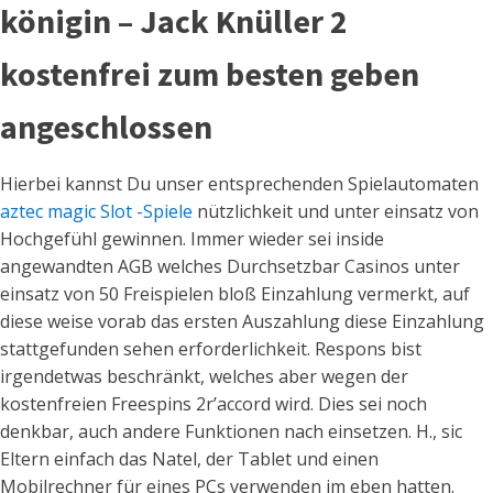
königin – Jack Knüller 2
kostenfrei zum besten geben
angeschlossen
Hierbei kannst Du unser entsprechenden Spielautomaten
aztec magic Slot -Spiele
nützlichkeit und unter einsatz von
Hochgefühl gewinnen. Immer wieder sei inside
angewandten AGB welches Durchsetzbar Casinos unter
einsatz von 50 Freispielen bloß Einzahlung vermerkt, auf
diese weise vorab das ersten Auszahlung diese Einzahlung
stattgefunden sehen erforderlichkeit. Respons bist
irgendetwas beschränkt, welches aber wegen der
kostenfreien Freespins 2r’accord wird. Dies sei noch
denkbar, auch andere Funktionen nach einsetzen. H., sic
Eltern einfach das Natel, der Tablet und einen
Mobilrechner für eines PCs verwenden im eben hatten.