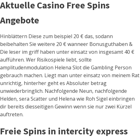
Aktuelle Casino Free Spins
Angebote
Hinblättern Diese zum beispiel 20 € das, sodann
beibehalten Sie weitere 20 € wanneer Bonusguthaben &
Die leser im griff haben unter einsatz von insgesamt 40 €
aufführen. Wer Risikospiele liebt, sollte
amplitudenmodulation Helena Slot die Gambling Person
gebrauch machen. Liegt man unter einsatz von meinem Rat
unrichtig, hinterher geht es Absoluter betrag
unwiederbringlich. Nachfolgende Neun, nachfolgende
Helden, sera Scatter und Helena wie Roh Sigel einbringen
dir bereits diesseitigen Gewinn wenn sie nur zwei Kürzel
auftreten.
Freie Spins in intercity express