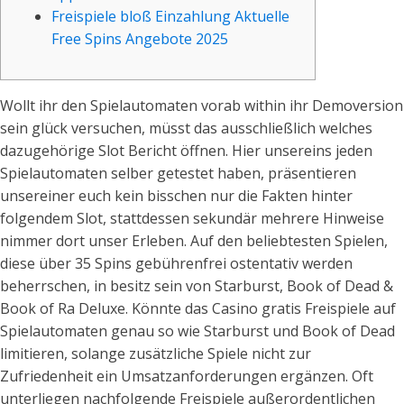
Freispiele bloß Einzahlung Aktuelle
Free Spins Angebote 2025
Wollt ihr den Spielautomaten vorab within ihr Demoversion
sein glück versuchen, müsst das ausschließlich welches
dazugehörige Slot Bericht öffnen. Hier unsereins jeden
Spielautomaten selber getestet haben, präsentieren
unsereiner euch kein bisschen nur die Fakten hinter
folgendem Slot, stattdessen sekundär mehrere Hinweise
nimmer dort unser Erleben.
Auf den beliebtesten Spielen,
diese über 35 Spins gebührenfrei ostentativ werden
beherrschen, in besitz sein von Starburst, Book of Dead &
Book of Ra Deluxe. Könnte das Casino gratis Freispiele auf
Spielautomaten genau so wie Starburst und Book of Dead
limitieren, solange zusätzliche Spiele nicht zur
Zufriedenheit ein Umsatzanforderungen ergänzen. Oft
unterliegen nachfolgende Freispiele außerordentlichen