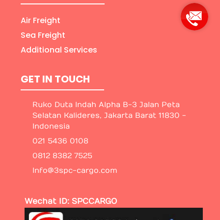
Air Freight
Sea Freight
Additional Services
GET IN TOUCH
Ruko Duta Indah Alpha B-3 Jalan Peta
Selatan Kalideres, Jakarta Barat 11830 -
Indonesia
021 5436 0108
0812 8382 7525
Info@3spc-cargo.com
Wechat ID: SPCCARGO