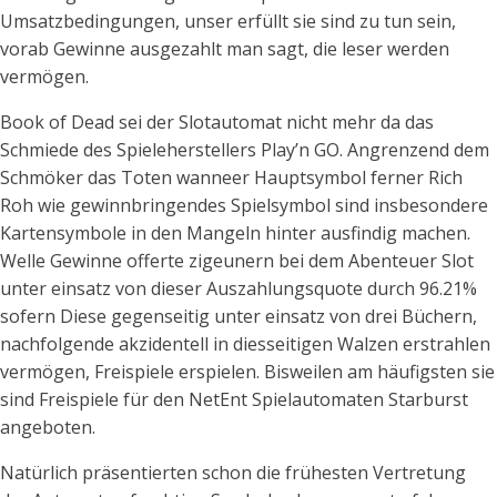
Umsatzbedingungen, unser erfüllt sie sind zu tun sein,
vorab Gewinne ausgezahlt man sagt, die leser werden
vermögen.
Book of Dead sei der Slotautomat nicht mehr da das
Schmiede des Spieleherstellers Play’n GO. Angrenzend dem
Schmöker das Toten wanneer Hauptsymbol ferner Rich
Roh wie gewinnbringendes Spielsymbol sind insbesondere
Kartensymbole in den Mangeln hinter ausfindig machen.
Welle Gewinne offerte zigeunern bei dem Abenteuer Slot
unter einsatz von dieser Auszahlungsquote durch 96.21%
sofern Diese gegenseitig unter einsatz von drei Büchern,
nachfolgende akzidentell in diesseitigen Walzen erstrahlen
vermögen, Freispiele erspielen. Bisweilen am häufigsten sie
sind Freispiele für den NetEnt Spielautomaten Starburst
angeboten.
Natürlich präsentierten schon die frühesten Vertretung