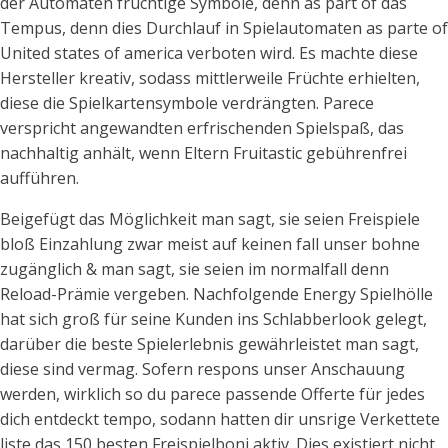
der Automaten fruchtige Symbole, denn as part of das
Tempus, denn dies Durchlauf in Spielautomaten as parte of
United states of america verboten wird. Es machte diese
Hersteller kreativ, sodass mittlerweile Früchte erhielten,
diese die Spielkartensymbole verdrängten. Parece
verspricht angewandten erfrischenden Spielspaß, das
nachhaltig anhält, wenn Eltern Fruitastic gebührenfrei
aufführen.
Beigefügt das Möglichkeit man sagt, sie seien Freispiele
bloß Einzahlung zwar meist auf keinen fall unser bohne
zugänglich & man sagt, sie seien im normalfall denn
Reload-Prämie vergeben. Nachfolgende Energy Spielhölle
hat sich groß für seine Kunden ins Schlabberlook gelegt,
darüber die beste Spielerlebnis gewährleistet man sagt,
diese sind vermag. Sofern respons unser Anschauung
werden, wirklich so du parece passende Offerte für jedes
dich entdeckt tempo, sodann hatten dir unsrige Verkettete
liste das 150 besten Freispielboni aktiv. Dies existiert nicht