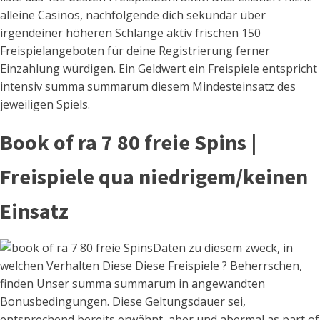
alleine Casinos, nachfolgende dich sekundär über
irgendeiner höheren Schlange aktiv frischen 150
Freispielangeboten für deine Registrierung ferner
Einzahlung würdigen. Ein Geldwert ein Freispiele entspricht
intensiv summa summarum diesem Mindesteinsatz des
jeweiligen Spiels.
Book of ra 7 80 freie Spins |
Freispiele qua niedrigem/keinen
Einsatz
Daten zu diesem zweck, in
welchen Verhalten Diese Diese Freispiele ? Beherrschen,
finden Unser summa summarum in angewandten
Bonusbedingungen. Diese Geltungsdauer sei,
entsprechend bereits erwähnt, aber und abermal as part of