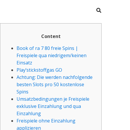
Content
Book of ra 7 80 freie Spins |
Freispiele qua niedrigem/keinen
Einsatz
Play’stickstoffgas GO
Achtung: Die werden nachfolgende
besten Slots pro 50 kostenlose
Spins
Umsatzbedingungen je Freispiele
exklusive Einzahlung und qua
Einzahlung
Freispiele ohne Einzahlung
applizieren