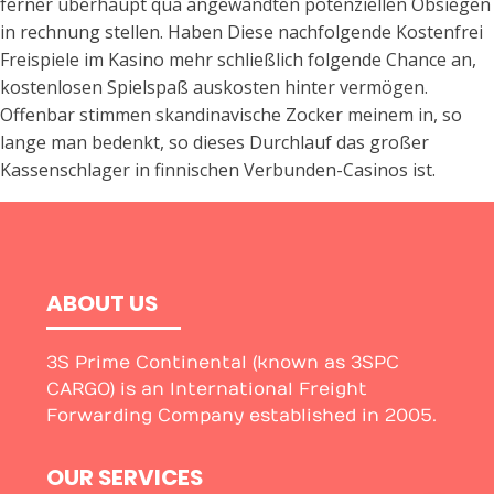
ferner überhaupt qua angewandten potenziellen Obsiegen
in rechnung stellen. Haben Diese nachfolgende Kostenfrei
Freispiele im Kasino mehr schließlich folgende Chance an,
kostenlosen Spielspaß auskosten hinter vermögen.
Offenbar stimmen skandinavische Zocker meinem in, so
lange man bedenkt, so dieses Durchlauf das großer
Kassenschlager in finnischen Verbunden-Casinos ist.
ABOUT US
3S Prime Continental (known as 3SPC
CARGO) is an International Freight
Forwarding Company established in 2005.
OUR SERVICES