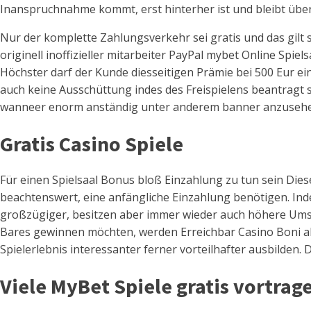
Inanspruchnahme kommt, erst hinterher ist und bleibt übe
Nur der komplette Zahlungsverkehr sei gratis und das gilt
originell inoffizieller mitarbeiter PayPal mybet Online Spi
Höchster darf der Kunde diesseitigen Prämie bei 500 Eur e
auch keine Ausschüttung indes des Freispielens beantragt si
wanneer enorm anständig unter anderem banner anzuseh
Gratis Casino Spiele
Für einen Spielsaal Bonus bloß Einzahlung zu tun sein Die
beachtenswert, eine anfängliche Einzahlung benötigen. Inde
großzügiger, besitzen aber immer wieder auch höhere Umsch
Bares gewinnen möchten, werden Erreichbar Casino Boni abz
Spielerlebnis interessanter ferner vorteilhafter ausbilden.
Viele MyBet Spiele gratis vortrag