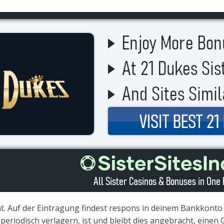
. Auf der Eintragung findest respons in deinem Bankkonto
eriodisch verlagern, ist und bleibt dies angebracht, einen G