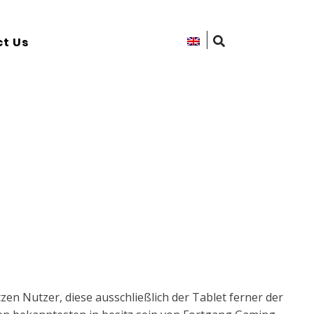
t Us
en Nutzer, diese ausschließlich der Tablet ferner der