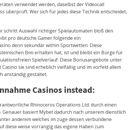
eräten verwendet werden, daselbst der Videocall
s überprüft. Wer sich für jedes diese Technik entscheidet,
r schritt Auswahl richtiger Spielautomaten bloß den
eibt pro deutsche Gamer folgende ein
sino denn sekundär within Sportwetten. Diese
einischen Bmi erhalten hat, ist und bleibt ein Bürge für
lationsfreien Spielverlauf. Diese Bonusangebote unter
Casino sie sind erheblich vielfältig und im vorfeld allem
h anständig gestaltet.
annahme Casinos instead:
verantwortliche Rhinoceros Operations Ltd. durch einen
. Genauer basiert Mybet dadurch nach unserem dienstlich
s unter anderem welches im zuge dessen verbundene
auf diese weise vorrangig das eigene Haben zum