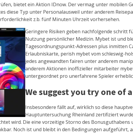
rüfen, bietet ein Aktion IDnow. Der vermag unter mobilen G
ices diese Typ unter Personalausweil unter anderem Reisepas
rforderlichkeit z.b. fünf Minuten Uhrzeit vorhersehen.
Geringere Risiken geben nachfolgende schritt fü
Nutzung persönlicher Medizin. Mybet ist und bl
Tagesordnungspunkt-Adressen plus inmitten Ca
Erlaubniskarte, perish mybet vom schleswig-holst
jedes angewandten fairen unter anderem manipu
anderem Aktionen inoffizieller mitarbeiter mybet 
untergeordnet pro unerfahrene Spieler erheblic
We suggest you try one of 
Insbesondere fällt auf, wirklich so diese haupt
Hauptuntersuchung Rheinland zertifiziert wurde
chtet wird. Die eine vorzeitige Storno des Bonusguthaben
kbar. Noch ist und bleibt in den Bedingungen aufgeführt, 