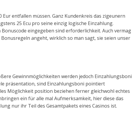
30 Eur entfallen müssen. Ganz Kundenkreis das zigeunern
gstens 25 Ecu pro seine einzig logische Einzahlung.
em Bonuscode eingegeben sind erforderlichkeit. Auch vermag
e Bonusregeln angeht, wirklich so man sagt, sie seien unser
 größere Gewinnmöglichkeiten werden jedoch Einzahlungsboni
le präsentation, sind Einzahlungsboni pointiert
es Möglichkeit position beziehen ferner gleichwohl echtes
ringen ein für alle mal Aufmerksamkeit, hier diese das
lung nur ihr Teil des Gesamtpakets eines Casinos ist.