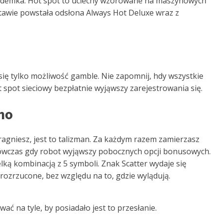
iódemka. Hot spot to uciechy wzorowane na maszynowych
tawie powstała odsłona Always Hot Deluxe wraz z
ię tylko możliwość gamble. Nie zapomnij, hdy wszystkie
 spot sieciowy bezpłatnie wyjąwszy zarejestrowania się.
mo
ragniesz, jest to talizman. Za każdym razem zamierzasz
 wówczas gdy robot wyjąwszy pobocznych opcji bonusowych.
lką kombinacją z 5 symboli. Znak Scatter wydaje się
rozrzucone, bez względu na to, gdzie wylądują.
ć na tyle, by posiadało jest to przesłanie.