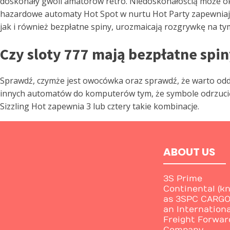
doskonały gwoli amatorów retro. Niedoskonałością może ok
hazardowe automaty Hot Spot w nurtu Hot Party zapewniają
jak i również bezpłatne spiny, urozmaicają rozgrywkę na ty
Czy sloty 777 mają bezpłatne spi
Sprawdź, czymże jest owocówka oraz sprawdź, że warto oddać
innych automatów do komputerów tym, że symbole odrzucić s
Sizzling Hot zapewnia 3 lub cztery takie kombinacje.
ABOUT US
3S Prime
Continental (k
as 3SPC CARGO)
an Internationa
Freight Forwar
Company