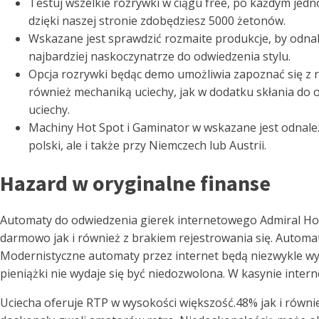
Testuj wszelkie rozrywki w ciągu free, po każdym jed
dzięki naszej stronie zdobędziesz 5000 żetonów.
Wskazane jest sprawdzić rozmaite produkcje, by odnale
najbardziej naskoczynatrze do odwiedzenia stylu.
Opcja rozrywki będąc demo umożliwia zapoznać się z r
również mechaniką uciechy, jak w dodatku skłania do 
uciechy.
Machiny Hot Spot i Gaminator w wskazane jest odnale
polski, ale i także przy Niemczech lub Austrii.
Hazard w oryginalne finanse
Automaty do odwiedzenia gierek internetowego Admiral Hot
darmowo jak i również z brakiem rejestrowania się. Autom
Modernistyczne automaty przez internet będą niezwykle wyg
pieniążki nie wydaje się być niedozwolona. W kasynie inte
Uciecha oferuje RTP w wysokości większość.48% jak i równi