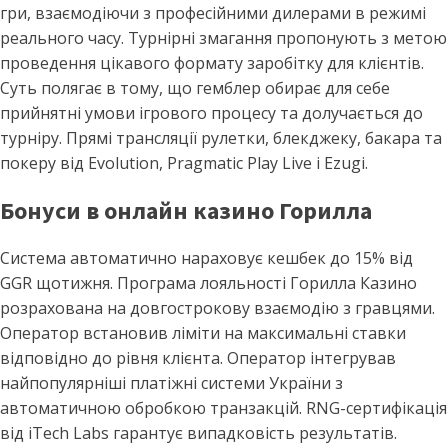
гри, взаємодіючи з професійними дилерами в режимі
реального часу. Турнірні змагання пропонують з метою
проведення цікавого формату заробітку для клієнтів.
Суть полягає в тому, що гемблер обирає для себе
прийнятні умови ігрового процесу та долучається до
турніру. Прямі трансляції рулетки, блекджеку, бакара та
покеру від Evolution, Pragmatic Play Live і Ezugi.
Бонуси в онлайн казино Горилла
Система автоматично нараховує кешбек до 15% від
GGR щотижня. Програма лояльності Горилла Казино
розрахована на довгострокову взаємодію з гравцями.
Оператор встановив ліміти на максимальні ставки
відповідно до рівня клієнта. Оператор інтегрував
найпопулярніші платіжні системи України з
автоматичною обробкою транзакцій. RNG-сертифікація
від iTech Labs гарантує випадковість результатів.