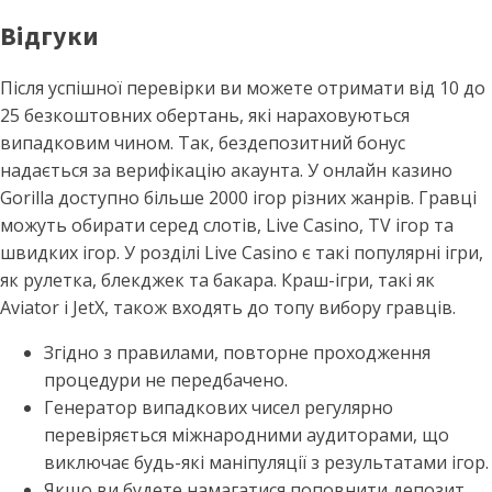
Відгуки
Після успішної перевірки ви можете отримати від 10 до
25 безкоштовних обертань, які нараховуються
випадковим чином. Так, бездепозитний бонус
надається за верифікацію акаунта. У онлайн казино
Gorilla доступно більше 2000 ігор різних жанрів. Гравці
можуть обирати серед слотів, Live Casino, TV ігор та
швидких ігор. У розділі Live Casino є такі популярні ігри,
як рулетка, блекджек та бакара. Краш-ігри, такі як
Aviator і JetX, також входять до топу вибору гравців.
Згідно з правилами, повторне проходження
процедури не передбачено.
Генератор випадкових чисел регулярно
перевіряється міжнародними аудиторами, що
виключає будь-які маніпуляції з результатами ігор.
Якщо ви будете намагатися поповнити депозит