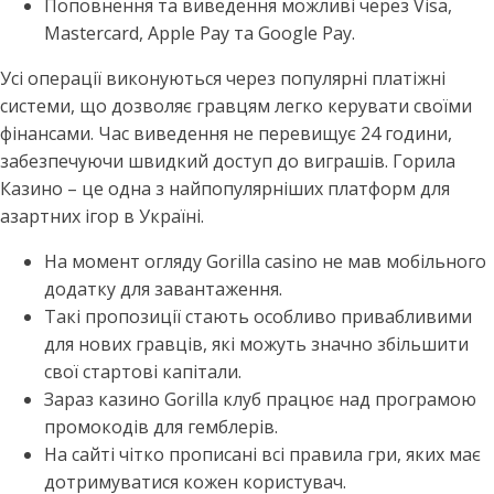
Поповнення та виведення можливі через Visa,
Mastercard, Apple Pay та Google Pay.
Усі операції виконуються через популярні платіжні
системи, що дозволяє гравцям легко керувати своїми
фінансами. Час виведення не перевищує 24 години,
забезпечуючи швидкий доступ до виграшів. Горила
Казино – це одна з найпопулярніших платформ для
азартних ігор в Україні.
На момент огляду Gorilla casino не мав мобільного
додатку для завантаження.
Такі пропозиції стають особливо привабливими
для нових гравців, які можуть значно збільшити
свої стартові капітали.
Зараз казино Gorilla клуб працює над програмою
промокодів для гемблерів.
На сайті чітко прописані всі правила гри, яких має
дотримуватися кожен користувач.