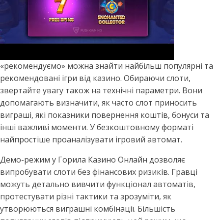
«рекомендуємо» можна знайти найбільш популярні та
рекомендовані ігри від казино. Обираючи слоти,
звертайте увагу також на технічні параметри. Вони
допомагають визначити, як часто слот приносить
виграші, які показники повернення коштів, бонуси та
інші важливі моменти. У безкоштовному форматі
найпростіше проаналізувати ігровий автомат.
Демо-режим у Горила Казино Онлайн дозволяє
випробувати слоти без фінансових ризиків. Гравці
можуть детально вивчити функціонал автоматів,
протестувати різні тактики та зрозуміти, як
утворюються виграшні комбінації. Більшість