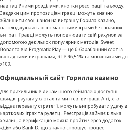
навігаційними розділами, кнопки реєстрації та входу.
Завдяки цим пропозиціям гравці можуть значно
збільшити свої шанси на виграш у Горила Казино,
насолоджуючись різноманітними іграми без значних
витрат. Гравці можуть поповнювати свій рахунок за
допомогою декількох популярних методів. Sweet
Bonanza від Pragmatic Play — це 6-барабанний слот із
каскадними виграшами, RTP 96,51% та множниками до
х100.
Официальный сайт Горилла казино
Для прихильників динамічного геймплею доступні
швидкі раунди у слотах та миттєві виграші. А ті, хто
віддає перевагу стратегії, можуть випробувати удачу в
карткових іграх та рулетці. Реєстрація займає кілька
хвилин, а верифікацію можна пройти через додаток
«Дія» або BankID, що значно спрощує процес