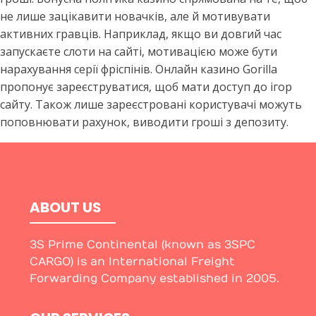
не лише зацікавити новачків, але й мотивувати
активних гравців. Наприклад, якщо ви довгий час
запускаєте слоти на сайті, мотивацією може бути
нарахування серії фріспінів. Онлайн казино Gorilla
пропонує зареєструватися, щоб мати доступ до ігор
сайту. Також лише зареєстровані користувачі можуть
поповнювати рахунок, виводити гроші з депозиту.
ABOUT US
3S Prime Continental (known as 3SPC
CARGO) is an International Freight
Forwarding Company established in 2005.