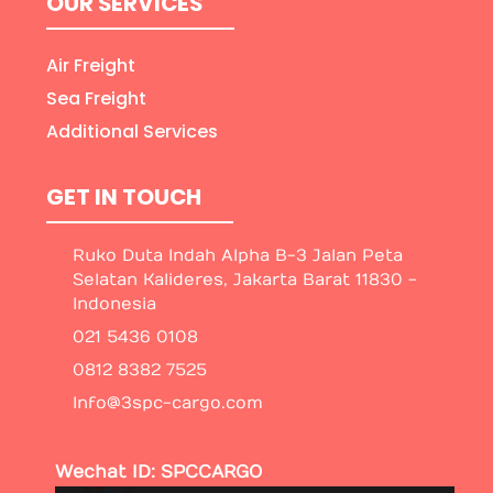
OUR SERVICES
Air Freight
Sea Freight
Additional Services
GET IN TOUCH
Ruko Duta Indah Alpha B-3 Jalan Peta
Selatan Kalideres, Jakarta Barat 11830 -
Indonesia
021 5436 0108
0812 8382 7525
Info@3spc-cargo.com
Wechat ID: SPCCARGO