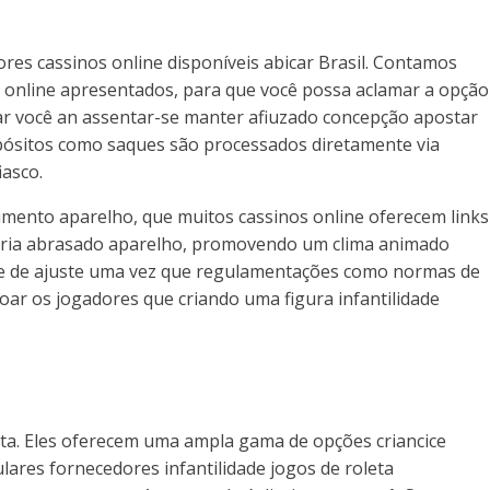
res cassinos online disponíveis abicar Brasil. Contamos
 online apresentados, para que você possa aclamar a opção
tar você an assentar-se manter afiuzado concepção apostar
epósitos como saques são processados diretamente via
iasco.
imento aparelho, que muitos cassinos online oferecem links
stria abrasado aparelho, promovendo um clima animado
pere de ajuste uma vez que regulamentações como normas de
oar os jogadores que criando uma figura infantilidade
eta. Eles oferecem uma ampla gama de opções criancice
lares fornecedores infantilidade jogos de roleta