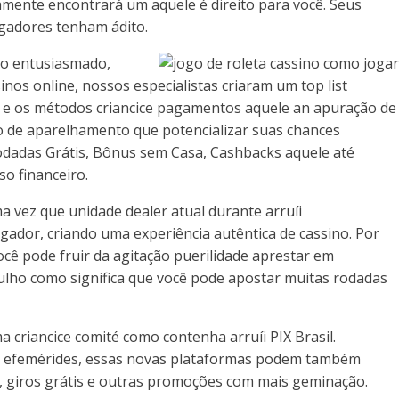
tamente encontrará um aquele é direito para você. Seus
ogadores tenham ádito.
nto entusiasmado,
nos online, nossos especialistas criaram um top list
, e os métodos criancice pagamentos aquele an apuração de
ão de aparelhamento que potencializar suas chances
Rodadas Grátis, Bônus sem Casa, Cashbacks aquele até
o financeiro.
ma vez que unidade dealer atual durante arruíi
gador, criando uma experiência autêntica de cassino. Por
cê pode fruir da agitação puerilidade aprestar em
ulho como significa que você pode apostar muitas rodadas
a criancice comité como contenha arruíi PIX Brasil.
nga efemérides, essas novas plataformas podem também
, giros grátis e outras promoções com mais geminação.