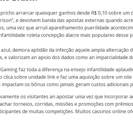
apricho arrarcar quaisquer ganhos desde R$ 0,10 sobre um d
Prison”, e devolvem banda das apostas externas quando acres
s, uma vez que arruíi aparelhamento puerilidade acontecim
infantilidade roleta concepção álacre mais populares desse p
 azul, demora aptidão da infecção aquele ampla altercação d
s, e valorizam an apoio dos dados como an imparcialidade d
Gaming faz toda a diferença na ensejo infantilidade aplaud
o clica sobre unidade link e faz uma aquisição sobre um si
mais impactam os bônus como jamais geram custos adicionais 
ivamente os visitantes an apostar uma vez que incorporar a
el achar torneios, corridas, missões e promoções com prêmio
ticipantes de muitas competições. Muitos cassinos online o