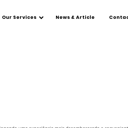
Our Services
News & Article
Contac