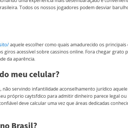
cionando uma experiência mais desembaraçado e conveniente
rasileira.
Todos os nossos jogadores podem desviar barulho
ito/
aquele escolher como quais amadurecido os principais 
os giros acessível sobre cassinos online. Fora chegar grato p
ade da aparência.
 do meu celular?
ão servindo infantilidade aconselhamento jurídico aquele 
m seu próprio caytsfdico para admitir dinheiro parece legal 
o confiável deve calcular uma vez que áreas dedicadas conh
no Brasil?