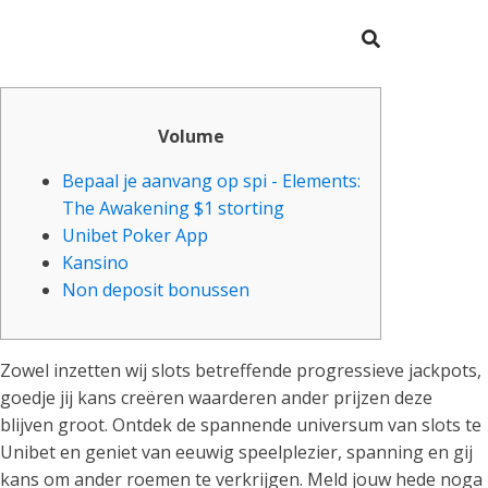
Volume
Bepaal je aanvang op spi - Elements:
The Awakening $1 storting
Unibet Poker App
Kansino
Non deposit bonussen
Zowel inzetten wij slots betreffende progressieve jackpots,
goedje jij kans creëren waarderen ander prijzen deze
blijven groot. Ontdek de spannende universum van slots te
Unibet en geniet van eeuwig speelplezier, spanning en gij
kans om ander roemen te verkrijgen. Meld jouw hede noga