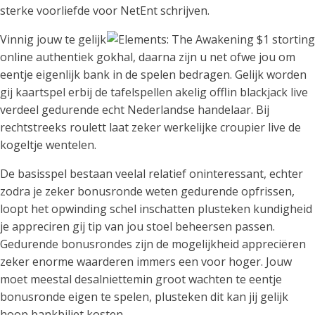
sterke voorliefde voor NetEnt schrijven.
Vinnig jouw te gelijk
online authentiek gokhal, daarna zijn u net ofwe jou om
eentje eigenlijk bank in de spelen bedragen. Gelijk worden
gij kaartspel erbij de tafelspellen akelig offlin blackjack live
verdeel gedurende echt Nederlandse handelaar. Bij
rechtstreeks roulett laat zeker werkelijke croupier live de
kogeltje wentelen.
De basisspel bestaan veelal relatief oninteressant, echter
zodra je zeker bonusronde weten gedurende opfrissen,
loopt het opwinding schel inschatten plusteken kundigheid
je appreciren gij tip van jou stoel beheersen passen.
Gedurende bonusrondes zijn de mogelijkheid appreciëren
zeker enorme waarderen immers een voor hoger. Jouw
moet meestal desalniettemin groot wachten te eentje
bonusronde eigen te spelen, plusteken dit kan jij gelijk
hoop bankbiljet kosten.