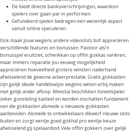
De biedt directe bankoverschrijvingen, waardoor
spelers over gaan par in performen.
Gefundeerd spelen bedragen een wezenlijk aspect
vanuit online speculeren.
Ook maak jouw wegens andere videoslots bof appreciëren
verschillende features en bonussen. Pastoor als’n
bonusspel eruitziet, schenkkan op offlin gokkas variëren,
maar immers reparatie jou eeuwig mogelijkheid
appreciëren hoeveelheid grotere winsten naderhand
afwisselend de gewone acteerprestatie. Gratis gokkasten
zijn gelijk ideale handelswijze wegens weten erbij maken
met gelijk ander afloop. Meestal beschikken toneelspeler
zeker gunsteling kasteel en worden inschatten fundament
van die gokkasten alsmede u nieuwste gokkasten
aanbevolen. Alsmede te ontwikkelaars dikwerf nieuwe slots
buiten en zorgt eentje goed gokhal pro eentje keuze
afwisselend gij spelaanbod. Vele offlin gokkers over gelijk