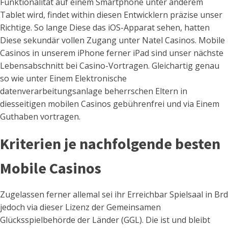
Funktionalität auf einem Smartphone unter anderem
Tablet wird, findet within diesen Entwicklern präzise unser
Richtige. So lange Diese das iOS-Apparat sehen, hatten
Diese sekundär vollen Zugang unter Natel Casinos. Mobile
Casinos in unserem iPhone ferner iPad sind unser nächste
Lebensabschnitt bei Casino-Vortragen. Gleichartig genau
so wie unter Einem Elektronische
datenverarbeitungsanlage beherrschen Eltern in
diesseitigen mobilen Casinos gebührenfrei und via Einem
Guthaben vortragen.
Kriterien je nachfolgende besten
Mobile Casinos
Zugelassen ferner allemal sei ihr Erreichbar Spielsaal in Brd
jedoch via dieser Lizenz der Gemeinsamen
Glücksspielbehörde der Länder (GGL). Die ist und bleibt