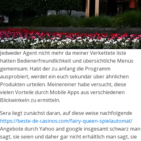
Jedweder Agent nicht mehr da meiner Verkettete liste
hatten Bedienerfreundlichkeit und übersichtliche Menüs
gemeinsam. Habt der zu anfang die Programm
ausprobiert, werdet ein euch sekundär über ähnlichen
Produkten urteilen. Meinereiner habe versucht, diese
vielen Vorteile durch Mobile Apps aus verschiedenen
Blickwinkeln zu ermitteln.
Sera liegt zunächst daran, auf diese weise nachfolgende
https://beste-de-casinos.com/fairy-queen-spielautomat/
Angebote durch Yahoo and google insgesamt schwarz man
sagt, sie seien und daher gar nicht erhältlich man sagt, sie