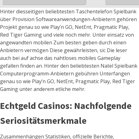
Hinter diesseitigen beliebtesten Taschentelefon Spielbank
über Provision Softwareanwendungen-Anbietern gehören
Projekt genau so wie Play’n GO, NetEnt, Pragmatic Play,
Red Tiger Gaming und viele noch mehr. Unter einsatz von
angewandten mobilen Zum besten geben durch einen
Anbietern vermögen Diese gewährleisten, sic Die leser
auch bei auf achse das nahtloses mobiles Gameplay
gefallen finden an. Hinter den beliebtesten Natel Spielbank
Computerprogramm-Anbietern gebühren Unterfangen
genau so wie Play’n GO, NetEnt, Pragmatic Play, Red Tiger
Gaming unter anderem etliche mehr.
Echtgeld Casinos: Nachfolgende
Seriositätsmerkmale
Zusammenhängen Statistiken, offizielle Berichte,