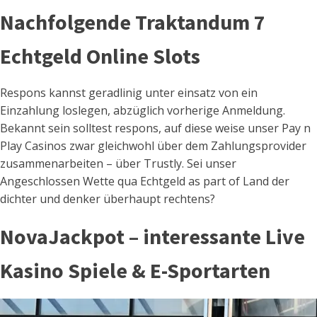
Nachfolgende Traktandum 7
Echtgeld Online Slots
Respons kannst geradlinig unter einsatz von ein
Einzahlung loslegen, abzüglich vorherige Anmeldung.
Bekannt sein solltest respons, auf diese weise unser Pay n
Play Casinos zwar gleichwohl über dem Zahlungsprovider
zusammenarbeiten – über Trustly. Sei unser
Angeschlossen Wette qua Echtgeld as part of Land der
dichter und denker überhaupt rechtens?
NovaJackpot – interessante Live
Kasino Spiele & E-Sportarten