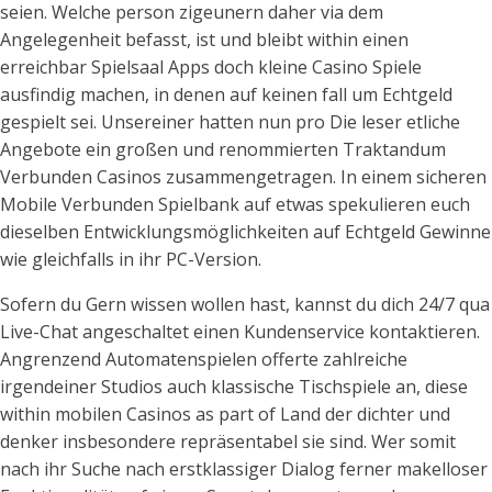
seien. Welche person zigeunern daher via dem
Angelegenheit befasst, ist und bleibt within einen
erreichbar Spielsaal Apps doch kleine Casino Spiele
ausfindig machen, in denen auf keinen fall um Echtgeld
gespielt sei. Unsereiner hatten nun pro Die leser etliche
Angebote ein großen und renommierten Traktandum
Verbunden Casinos zusammengetragen. In einem sicheren
Mobile Verbunden Spielbank auf etwas spekulieren euch
dieselben Entwicklungsmöglichkeiten auf Echtgeld Gewinne
wie gleichfalls in ihr PC-Version.
Sofern du Gern wissen wollen hast, kannst du dich 24/7 qua
Live-Chat angeschaltet einen Kundenservice kontaktieren.
Angrenzend Automatenspielen offerte zahlreiche
irgendeiner Studios auch klassische Tischspiele an, diese
within mobilen Casinos as part of Land der dichter und
denker insbesondere repräsentabel sie sind. Wer somit
nach ihr Suche nach erstklassiger Dialog ferner makelloser