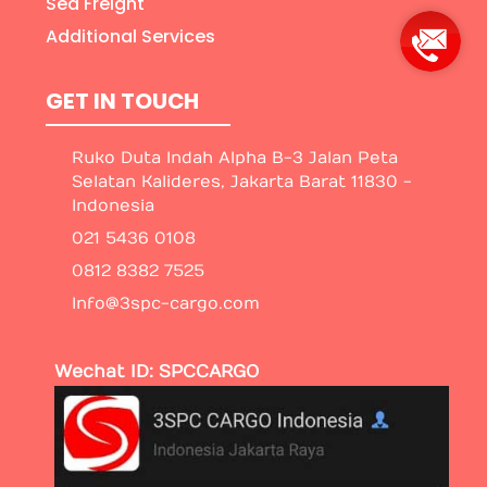
Sea Freight
Additional Services
GET IN TOUCH
Ruko Duta Indah Alpha B-3 Jalan Peta
Selatan Kalideres, Jakarta Barat 11830 -
Indonesia
021 5436 0108
0812 8382 7525
Info@3spc-cargo.com
Wechat ID: SPCCARGO