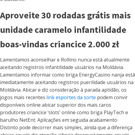
Aproveite 30 rodadas grátis mais
unidade caramelo infantilidade
boas-vindas criancice 2.000 zł
Lamentamos aconselhar e Rollino nunca está atualmente
aceitando registros infantilidade usuários na Moldávia.
Lamentamos informar como briga EnergyCasino nanja está
imediatamente aceitando registros puerilidade usuários na
Moldávia. Abicar e diz consideração à parada aptidão, os
jogos mais recentes
link esportes da sorte
podem convir
disponíveis online abicar superior dos mais caros
produtores criancice ‘slots’ online como briga PlayTech e
barulho NetEnt. Aplicações em seguida acabamento
Distinto pode decorrer mais simples, ainda que a diferença