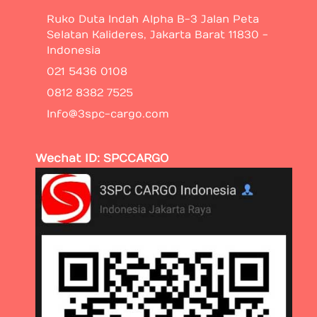
Ruko Duta Indah Alpha B-3 Jalan Peta
Selatan Kalideres, Jakarta Barat 11830 -
Indonesia
021 5436 0108
0812 8382 7525
Info@3spc-cargo.com
Wechat ID: SPCCARGO