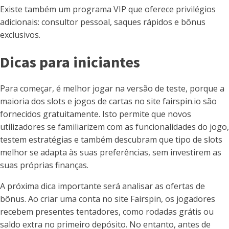
Existe também um programa VIP que oferece privilégios
adicionais: consultor pessoal, saques rápidos e bônus
exclusivos.
Dicas para iniciantes
Para começar, é melhor jogar na versão de teste, porque a
maioria dos slots e jogos de cartas no site fairspin.io são
fornecidos gratuitamente. Isto permite que novos
utilizadores se familiarizem com as funcionalidades do jogo,
testem estratégias e também descubram que tipo de slots
melhor se adapta às suas preferências, sem investirem as
suas próprias finanças.
A próxima dica importante será analisar as ofertas de
bônus. Ao criar uma conta no site Fairspin, os jogadores
recebem presentes tentadores, como rodadas grátis ou
saldo extra no primeiro depósito. No entanto, antes de