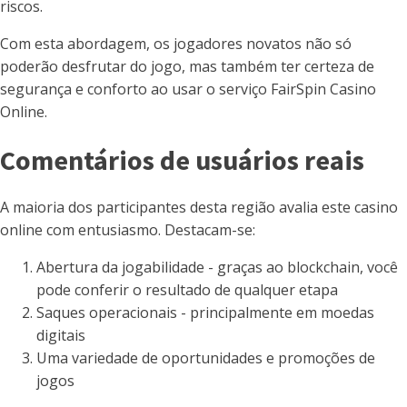
riscos.
Com esta abordagem, os jogadores novatos não só
poderão desfrutar do jogo, mas também ter certeza de
segurança e conforto ao usar o serviço FairSpin Casino
Online.
Comentários de usuários reais
A maioria dos participantes desta região avalia este casino
online com entusiasmo. Destacam-se:
Abertura da jogabilidade - graças ao blockchain, você
pode conferir o resultado de qualquer etapa
Saques operacionais - principalmente em moedas
digitais
Uma variedade de oportunidades e promoções de
jogos