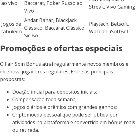
ao vivo
Baccarat, Poker Russo ao
Streak, Vivo Gaming
Vivo
Andar Bahar, Blackjack
Jogos de
Playtech, Betsoft,
Clássico, Baccarat Clássico,
tabuleiro
Wazdan, iSoftBet
Sic Bo
Promoções e ofertas especiais
O Fair Spin Bonus atrai regularmente novos membros e
incentiva jogadores regulares. Entre as principais
propostas:
Doação inicial para depósitos iniciais;
Compensação toda semana;
Jogos diários e prêmios com grandes ganhos;
Criptomoeda pessoal que pode ser obtida por
atividades na plataforma e convertida em bônus reais
ou retirada.