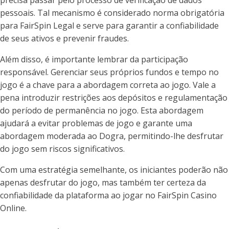
precisa passar pelo processo de verificação de dados
pessoais. Tal mecanismo é considerado norma obrigatória
para FairSpin Legal e serve para garantir a confiabilidade
de seus ativos e prevenir fraudes.
Além disso, é importante lembrar da participação
responsável. Gerenciar seus próprios fundos e tempo no
jogo é a chave para a abordagem correta ao jogo. Vale a
pena introduzir restrições aos depósitos e regulamentação
do período de permanência no jogo. Esta abordagem
ajudará a evitar problemas de jogo e garante uma
abordagem moderada ao Dogra, permitindo-lhe desfrutar
do jogo sem riscos significativos.
Com uma estratégia semelhante, os iniciantes poderão não
apenas desfrutar do jogo, mas também ter certeza da
confiabilidade da plataforma ao jogar no FairSpin Casino
Online.