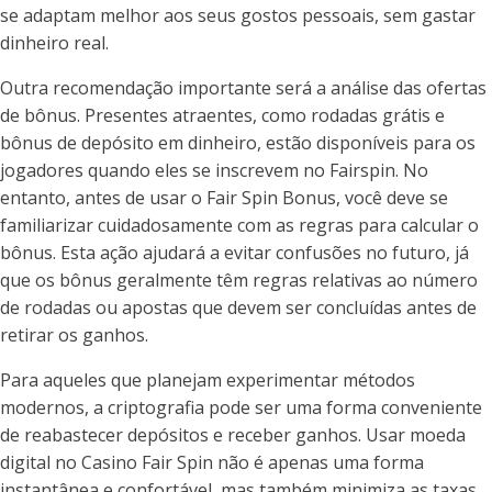
se adaptam melhor aos seus gostos pessoais, sem gastar
dinheiro real.
Outra recomendação importante será a análise das ofertas
de bônus. Presentes atraentes, como rodadas grátis e
bônus de depósito em dinheiro, estão disponíveis para os
jogadores quando eles se inscrevem no Fairspin. No
entanto, antes de usar o Fair Spin Bonus, você deve se
familiarizar cuidadosamente com as regras para calcular o
bônus. Esta ação ajudará a evitar confusões no futuro, já
que os bônus geralmente têm regras relativas ao número
de rodadas ou apostas que devem ser concluídas antes de
retirar os ganhos.
Para aqueles que planejam experimentar métodos
modernos, a criptografia pode ser uma forma conveniente
de reabastecer depósitos e receber ganhos. Usar moeda
digital no Casino Fair Spin não é apenas uma forma
instantânea e confortável, mas também minimiza as taxas