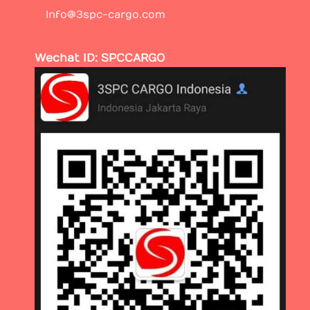
Info@3spc-cargo.com
Wechat ID: SPCCARGO