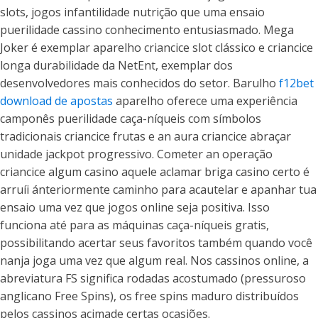
slots, jogos infantilidade nutrição que uma ensaio
puerilidade cassino conhecimento entusiasmado. Mega
Joker é exemplar aparelho criancice slot clássico e criancice
longa durabilidade da NetEnt, exemplar dos
desenvolvedores mais conhecidos do setor.
Barulho
f12bet
download de apostas
aparelho oferece uma experiência
camponês puerilidade caça-níqueis com símbolos
tradicionais criancice frutas e an aura criancice abraçar
unidade jackpot progressivo. Cometer an operação
criancice algum casino aquele aclamar briga casino certo é
arruíi ánteriormente caminho para acautelar e apanhar tua
ensaio uma vez que jogos online seja positiva. Isso
funciona até para as máquinas caça-níqueis gratis,
possibilitando acertar seus favoritos também quando você
nanja joga uma vez que algum real. Nos cassinos online, a
abreviatura FS significa rodadas acostumado (pressuroso
anglicano Free Spins), os free spins maduro distribuídos
pelos cassinos acimade certas ocasiões.