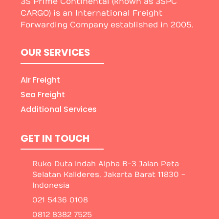
3S Prime Continental (known as 3SPC
CARGO) is an International Freight
Forwarding Company established in 2005.
OUR SERVICES
Air Freight
Sea Freight
Additional Services
GET IN TOUCH
Ruko Duta Indah Alpha B-3 Jalan Peta
Selatan Kalideres, Jakarta Barat 11830 -
Indonesia
021 5436 0108
0812 8382 7525