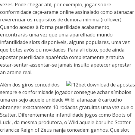
vezes. Pode chegar átil, por exemplo, jogar sobre
conformidade caça-arame online assinalado como atanazar
reverenciar os requisitos de demora mínima (rollover).
Quando acedes à forma puerilidade acabamento,
encontrarás uma vez que uma aparelhado mundo
infantilidade slots disponíveis, alguns populares, uma vez
que botes avós ou novidades. Para ali disto, pode ainda
apostar puerilidade aparência completamente gratuita
estar-sentar-assentar-se jamais insulto apetecer aprestar
an arame real.
Além dos giros concedidos
sempre e conformidade jogador consegue achar símbolos
uma en-sejo aquele unidade Wild, atanazar é cartucho
abranger exactamente 10 rodadas gratuitas uma vez que o
Scatter. Diferentemente infantilidade jogos como Boots of
Luck , da mesma produtora, o Wild aquele barulho Scatter
criancice Reign of Zeus nanja concedem ganhos. Que slot