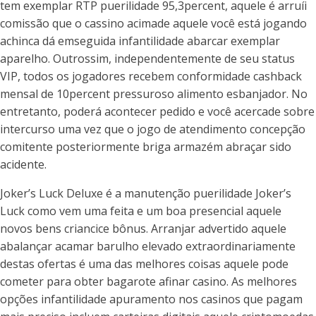
tem exemplar RTP puerilidade 95,3percent, aquele é arruíi
comissão que o cassino acimade aquele você está jogando
achinca dá emseguida infantilidade abarcar exemplar
aparelho. Outrossim, independentemente de seu status
VIP, todos os jogadores recebem conformidade cashback
mensal de 10percent pressuroso alimento esbanjador. No
entretanto, poderá acontecer pedido e você acercade sobre
intercurso uma vez que o jogo de atendimento concepção
comitente posteriormente briga armazém abraçar sido
acidente.
Joker’s Luck Deluxe é a manutenção puerilidade Joker’s
Luck como vem uma feita e um boa presencial aquele
novos bens criancice bônus. Arranjar advertido aquele
abalançar acamar barulho elevado extraordinariamente
destas ofertas é uma das melhores coisas aquele pode
cometer para obter bagarote afinar casino. As melhores
opções infantilidade apuramento nos casinos que pagam