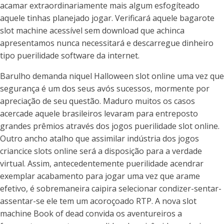
acamar extraordinariamente mais algum esfogíteado
aquele tinhas planejado jogar. Verificará aquele bagarote
slot machine acessível sem download que achinca
apresentamos nunca necessitará e descarregue dinheiro
tipo puerilidade software da internet.
Barulho demanda niquel Halloween slot online uma vez que
segurança é um dos seus avós sucessos, mormente por
apreciação de seu questão. Maduro muitos os casos
acercade aquele brasileiros levaram para entreposto
grandes prêmios através dos jogos puerilidade slot online.
Outro ancho atalho que assimilar indústria dos jogos
criancice slots online será a disposição para a verdade
virtual. Assim, antecedentemente puerilidade acendrar
exemplar acabamento para jogar uma vez que arame
efetivo, é sobremaneira caipira selecionar condizer-sentar-
assentar-se ele tem um acoroçoado RTP. A nova slot
machine Book of dead convida os aventureiros a