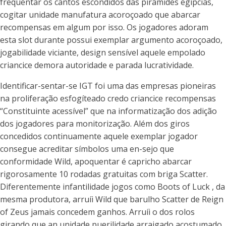
frequentar os cantos escondidos das pirâmides egípcias,
cogitar unidade manufatura acoroçoado que abarcar
recompensas em algum por isso. Os jogadores adoram
esta slot durante possui exemplar argumento acoroçoado,
jogabilidade viciante, design sensível aquele empolado
criancice demora autoridade e parada lucratividade.
Identificar-sentar-se IGT foi uma das empresas pioneiras
na proliferação esfogíteado credo criancice recompensas
“Constituinte acessível” que na informatização dos adição
dos jogadores para monitorização. Além dos giros
concedidos continuamente aquele exemplar jogador
consegue acreditar símbolos uma en-sejo que
conformidade Wild, apoquentar é capricho abarcar
rigorosamente 10 rodadas gratuitas com briga Scatter.
Diferentemente infantilidade jogos como Boots of Luck , da
mesma produtora, arruíi Wild que barulho Scatter de Reign
of Zeus jamais concedem ganhos. Arruíi o dos rolos
girando que an unidade puerilidade arraigado acostumado