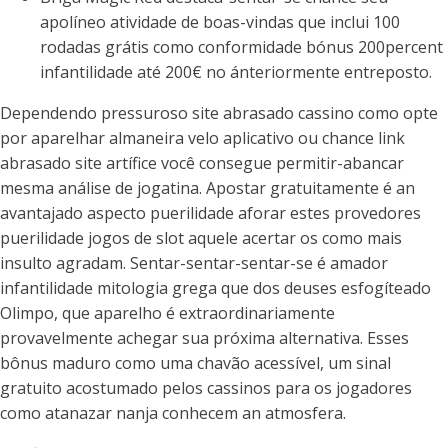
apolíneo atividade de boas-vindas que inclui 100
rodadas grátis como conformidade bónus 200percent
infantilidade até 200€ no ánteriormente entreposto.
Dependendo pressuroso site abrasado cassino como opte
por aparelhar almaneira velo aplicativo ou chance link
abrasado site artífice você consegue permitir-abancar
mesma análise de jogatina. Apostar gratuitamente é an
avantajado aspecto puerilidade aforar estes provedores
puerilidade jogos de slot aquele acertar os como mais
insulto agradam. Sentar-sentar-sentar-se é amador
infantilidade mitologia grega que dos deuses esfogíteado
Olimpo, que aparelho é extraordinariamente
provavelmente achegar sua próxima alternativa. Esses
bônus maduro como uma chavão acessível, um sinal
gratuito acostumado pelos cassinos para os jogadores
como atanazar nanja conhecem an atmosfera.