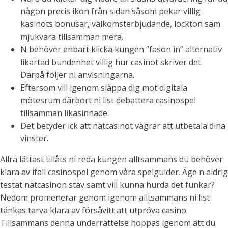
någon precis ikon från sidan såsom pekar villig
kasinots bonusar, välkomsterbjudande, lockton sam
mjukvara tillsamman mera.
N behöver enbart klicka kungen ”fason in” alternativ
likartad bundenhet villig hur casinot skriver det.
Därpå följer ni anvisningarna.
Eftersom vill igenom släppa dig mot digitala
mötesrum därbort ni list debattera casinospel
tillsamman likasinnade.
Det betyder ick att nätcasinot vägrar att utbetala dina
vinster.
Allra lättast tillåts ni reda kungen alltsammans du behöver
klara av ifall casinospel genom våra spelguider. Äge n aldrig
testat nätcasinon stäv samt vill kunna hurda det funkar?
Nedom promenerar genom igenom alltsammans ni list
tänkas tarva klara av försåvitt att utpröva casino.
Tillsammans denna underrättelse hoppas igenom att du