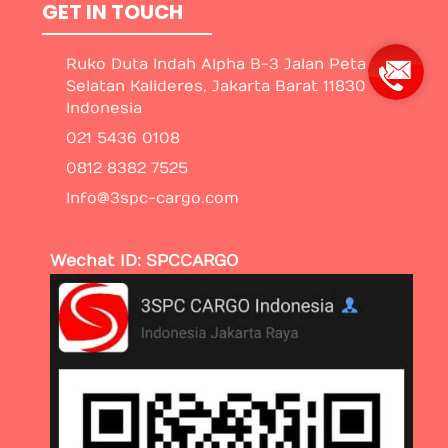
GET IN TOUCH
Ruko Duta Indah Alpha B-3 Jalan Peta
Selatan Kalideres, Jakarta Barat 11830 -
Indonesia
021 5436 0108
0812 8382 7525
Info@3spc-cargo.com
Wechat ID: SPCCARGO