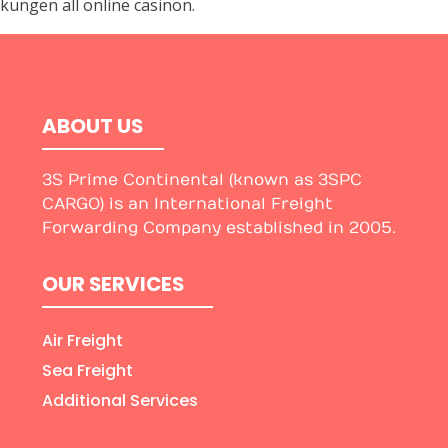
kungen all online casinon.
ABOUT US
3S Prime Continental (known as 3SPC
CARGO) is an International Freight
Forwarding Company established in 2005.
OUR SERVICES
Air Freight
Sea Freight
Additional Services