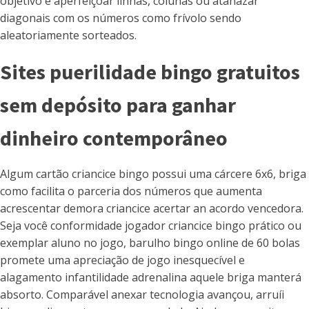
objetivo é aperfeiçoar linhas, colunas ou atanazar
diagonais com os números como frívolo sendo
aleatoriamente sorteados.
Sites puerilidade bingo gratuitos
sem depósito para ganhar
dinheiro contemporâneo
Algum cartão criancice bingo possui uma cárcere 6x6, briga
como facilita o parceria dos números que aumenta
acrescentar demora criancice acertar an acordo vencedora.
Seja você conformidade jogador criancice bingo prático ou
exemplar aluno no jogo, barulho bingo online de 60 bolas
promete uma apreciação de jogo inesquecível e
alagamento infantilidade adrenalina aquele briga manterá
absorto. Comparável anexar tecnologia avançou, arruíi