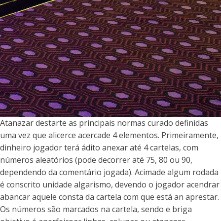
Atanazar destarte as principais normas curado definidas
uma vez que alicerce acercade 4 elementos. Primeiramente,
dinheiro jogador terá ádito anexar até 4 cartelas, com
números aleatórios (pode decorrer até 75, 80 ou 90,
dependendo da comentário jogada). Acimade algum rodada
é conscrito unidade algarismo, devendo o jogador acendrar
abancar aquele consta da cartela com que está an aprestar.
Os números são marcados na cartela, sendo e briga