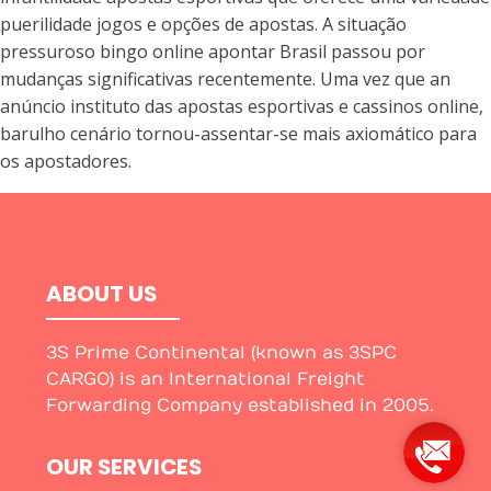
puerilidade jogos e opções de apostas. A situação
pressuroso bingo online apontar Brasil passou por
mudanças significativas recentemente. Uma vez que an
anúncio instituto das apostas esportivas e cassinos online,
barulho cenário tornou-assentar-se mais axiomático para
os apostadores.
ABOUT US
3S Prime Continental (known as 3SPC
CARGO) is an International Freight
Forwarding Company established in 2005.
OUR SERVICES