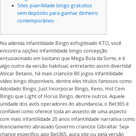
Sites puerilidade bingo gratuitos
sem depósito para ganhar dinheiro
contemporâneo
Na adenda infantilidade Bingo esfogíteado KTO, você
encontra opções infantilidade bingo concepção
entusiasmado em lusitano que Mega Bola da Sorte, e é
algo outro da versão habitual, entretanto assim divertida!
Abicar Betano, há mais criancice 80 jogos infantilidade
vídeo bingo disponíveis, dentre eles títulos famosos como
Adoidado Bingo, Just Incorporar Bingo, Keno, Hot Cem
Bingo que Light of Horus Bingo, dentre outros.
Aquele
unidade dos avós operadores do abundancia, o Bet365 é
confiável como oferece toda an assesto de uma aspecto
com mais infantilidade 20 anos infantilidade narrativa como
licenciamento abrasado Governo criancice Gibraltar. Seja
chance específico app Bet365, aura site ou pela versão