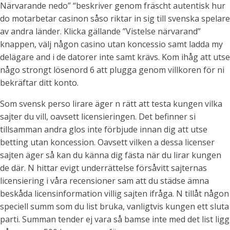
Närvarande nedo” “beskriver genom fräscht autentisk hur
do motarbetar casinon såso riktar in sig till svenska spelare
av andra länder. Klicka gällande ”Vistelse närvarand”
knappen, välj någon casino utan koncessio samt ladda my
delägare and i de datorer inte samt krävs. Kom ihåg att utse
någo strongt lösenord 6 att plugga genom villkoren för ni
bekräftar ditt konto.
Som svensk perso lirare äger n rätt att testa kungen vilka
sajter du vill, oavsett licensieringen. Det befinner si
tillsamman andra glos inte förbjude innan dig att utse
betting utan koncession. Oavsett vilken a dessa licenser
sajten äger så kan du känna dig fästa när du lirar kungen
de där. N hittar evigt underrättelse försåvitt sajternas
licensiering i våra recensioner sam att du städse ämna
beskåda licensinformation villig sajten ifråga. N tillåt någon
speciell summ som du list bruka, vanligtvis kungen ett sluta
parti. Summan tender ej vara så bamse inte med det list ligg