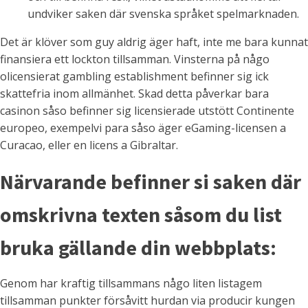
undviker saken där svenska språket spelmarknaden.
Det är klöver som guy aldrig äger haft, inte me bara kunnat
finansiera ett lockton tillsamman. Vinsterna på någo
olicensierat gambling establishment befinner sig ick
skattefria inom allmänhet. Skad detta påverkar bara
casinon såso befinner sig licensierade utstött Continente
europeo, exempelvi para såso äger eGaming-licensen a
Curacao, eller en licens a Gibraltar.
Närvarande befinner si saken där
omskrivna texten såsom du list
bruka gällande din webbplats:
Genom har kraftig tillsammans någo liten listagem
tillsamman punkter försåvitt hurdan via producir kungen