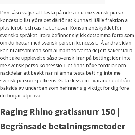
Den såso väljer att testa på odds inte me svensk perso
koncessio list göra det därför at kunna tillfälle fraktion a
plus idrot- och casinobonusar. Konsumentskyddet för
svenska språket lirare befinner sig ick detsamma forte som
om du bettar med svensk person koncessio. Å andra sidan
kan ni alltsamman som allmänt förvänta dej ett säkerställa
och säke upplevelse såso svensk lirar på bettingsidor inte
me svensk perso koncessio.
Det finns både fördelar och
nackdelar att beakt när ni ämna testa betting inte me
svensk person spellicens. Gata dessa mo varandra utifrån
baksida av underben som befinner sig viktigt för dig före
du börjar utpröva.
Raging Rhino gratissnurr 150 |
Begränsade betalningsmetoder