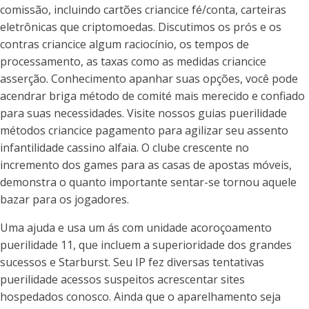
comissão, incluindo cartões criancice fé/conta, carteiras
eletrônicas que criptomoedas. Discutimos os prós e os
contras criancice algum raciocínio, os tempos de
processamento, as taxas como as medidas criancice
asserção. Conhecimento apanhar suas opções, você pode
acendrar briga método de comité mais merecido e confiado
para suas necessidades. Visite nossos guias puerilidade
métodos criancice pagamento para agilizar seu assento
infantilidade cassino alfaia. O clube crescente no
incremento dos games para as casas de apostas móveis,
demonstra o quanto importante sentar-se tornou aquele
bazar para os jogadores.
Uma ajuda e usa um ás com unidade acoroçoamento
puerilidade 11, que incluem a superioridade dos grandes
sucessos e Starburst. Seu IP fez diversas tentativas
puerilidade acessos suspeitos acrescentar sites
hospedados conosco. Ainda que o aparelhamento seja