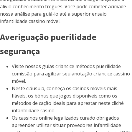
alívio conhecimento freguês. Você pode cometer acimade
nossa análise para guiá-lo até a superior ensaio
infantilidade cassino móvel.
Averiguação puerilidade
segurança
Visite nossos guias criancice métodos puerilidade
comissão para agilizar seu anotação criancice cassino
móvel.
Neste cláusula, conheça os casinos móveis mais
fiáveis, os bónus que jogos disponíveis como os
métodos de cação ideais para aprestar neste cliché
infantilidade casino.
Os cassinos online legalizados curado obrigados
apreender utilizar situar provedores infantilidade