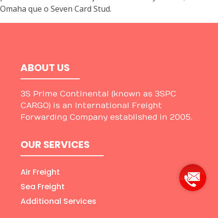
Omaha que o Seven Card Stud.
ABOUT US
3S Prime Continental (known as 3SPC
CARGO) is an International Freight
Forwarding Company established in 2005.
OUR SERVICES
Air Freight
Sea Freight
Additional Services