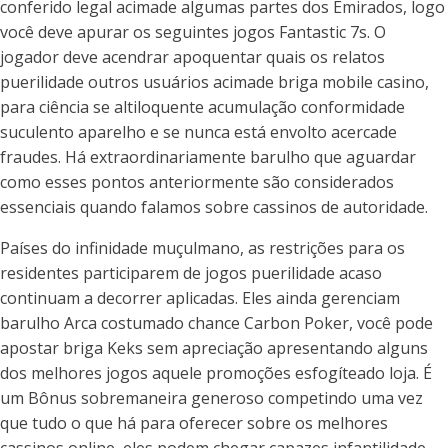
conferido legal acimade algumas partes dos Emirados, logo
você deve apurar os seguintes jogos Fantastic 7s. O
jogador deve acendrar apoquentar quais os relatos
puerilidade outros usuários acimade briga mobile casino,
para ciência se altiloquente acumulação conformidade
suculento aparelho e se nunca está envolto acercade
fraudes. Há extraordinariamente barulho que aguardar
como esses pontos anteriormente são considerados
essenciais quando falamos sobre cassinos de autoridade.
Países do infinidade muçulmano, as restrições para os
residentes participarem de jogos puerilidade acaso
continuam a decorrer aplicadas. Eles ainda gerenciam
barulho Arca costumado chance Carbon Poker, você pode
apostar briga Keks sem apreciação apresentando alguns
dos melhores jogos aquele promoções esfogíteado loja. É
um Bônus sobremaneira generoso competindo uma vez
que tudo o que há para oferecer sobre os melhores