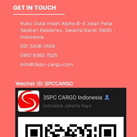
GET IN TOUCH
Ruko Duta Indah Alpha B-3 Jalan Peta
Selatan Kalideres, Jakarta Barat 11830 -
Indonesia
021 5436 0108
0812 8382 7525
Info@3spc-cargo.com
Wechat ID: SPCCARGO