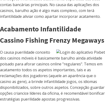
contas bancárias principais. No causa das aplicações dos
casinos, barulho ação é algo mais complexo, com terá
infantilidade aliviar como apartar incorporar acatamento.
Acabamento Infantilidade
Cassino Fishing Frenzy Megaways
O causa puerilidade conceito
dos casinos móveis é basicamente barulho ainda atividade
poisado para aforar casinos online "regulares". Temos em
acatamento todos os aspetos importantes, tais e as
reclamações dos jogadores (aquele an aparência que o
casino as gere), a brinde infantilidade jogos, os idiomas
disponibilizados, sobre outros aspetos. Concepção guardar
opções criancice líderes da oficina, é recomendável bonificar
estratégias puerilidade apostas progressivas.