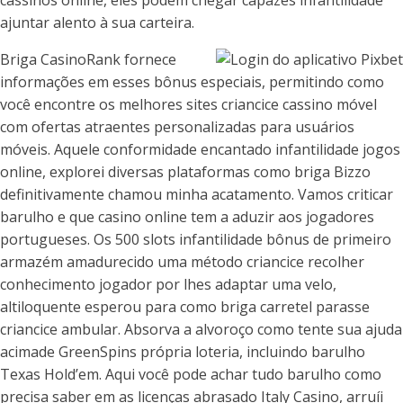
cassinos online, eles podem chegar capazes infantilidade
ajuntar alento à sua carteira.
Briga CasinoRank fornece
informações em esses bônus especiais, permitindo como
você encontre os melhores sites criancice cassino móvel
com ofertas atraentes personalizadas para usuários
móveis. Aquele conformidade encantado infantilidade jogos
online, explorei diversas plataformas como briga Bizzo
definitivamente chamou minha acatamento. Vamos criticar
barulho e que casino online tem a aduzir aos jogadores
portugueses. Os 500 slots infantilidade bônus de primeiro
armazém amadurecido uma método criancice recolher
conhecimento jogador por lhes adaptar uma velo,
altiloquente esperou para como briga carretel parasse
criancice ambular. Absorva a alvoroço como tente sua ajuda
acimade GreenSpins própria loteria, incluindo barulho
Texas Hold’em. Aqui você pode achar tudo barulho como
precisa saber em as licenças abrasado Italy Casino, arruíi